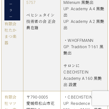
5757
Millenium 黒艶出
ー
UP: Academy A.4 黒艶
ラ
ベヒシュタイン
出
ー
技術者の会 正会
UP: Academy A.2 黒艶
有限会
員在籍
出
社たか
まつ楽
・W.HOFFMANN
器
GP: Tradition T-161 黒
艶出
サロンに
C.BECHSTEIN
Academy A.160 黒艶
出 設置
有限会
〒790-0005
・C.BECHSTEIN
社マツ
愛媛県松山市花
UP: Residence