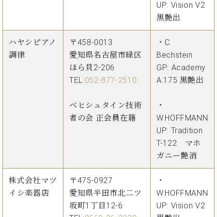
UP: Vision V2
黒艶出
ハヤシピアノ
〒458-0013
・C.
調律
愛知県名古屋市緑区
Bechstein
ほら貝2-206
GP: Academy
TEL:
052-877-2510
A.175 黒艶出
ベヒシュタイン技術
・
者の会 正会員在籍
W.HOFFMANN
UP: Tradition
T-122 マホ
ガニー艶消
株式会社マツ
〒475-0927
・
イシ楽器店
愛知県半田市北二ツ
W.HOFFMANN
坂町1丁目12-6
UP: Vision V2