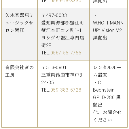
TEL:
0569-26-3330
黒艶出
矢木楽器店ミ
〒497-0033
・
ュージックサ
愛知県海部郡蟹江町
W.HOFFMANN
ロン蟹江
蟹江本町コノ割1-1
UP: Vision V2
ヨシヅヤ蟹江専門店
黒艶出
街2F
TEL:
0567-55-7755
有限会社音の
〒513-0801
レンタルルー
工房
三重県鈴鹿市神戸3-
ム設置
24-35
・C.
TEL:
059-383-5728
Bechstein
GP: D-280 黒
艶出
他、お問合せ
ください