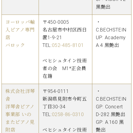
黒艶出
ヨーロッパ輸
〒450-0005
・
入ピアノ専門
名古屋市中村区西日
C.BECHSTEIN
店
置1-9-21
UP: Academy
バロック
TEL:
052-485-8101
A.4 黒艶出
ベヒシュタイン技術
者の会 M1*正会員
在籍
株式会社洋琴
〒954-0111
・
舎
新潟県見附市今町五
C.BECHSTEIN
洋琴舎ピアノ
丁目30-34
GP: Concert
事業部 いの
TEL:
0258-86-0310
D-282 黒艶出
またピアノ見
GP: A.160 黒
附店
ベヒシュタイン技術
艶出