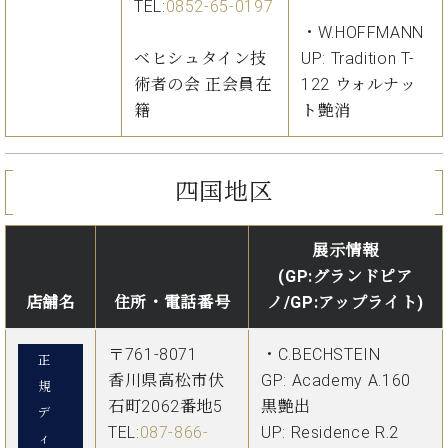
TEL:
0852-65-0197
・W.HOFFMANN
ベヒシュタイン技
UP: Tradition T-
術者の会 正会員在
122 ウォルナッ
籍
ト艶消
四国地区
展示情報
(GP:グランドピア
店舗名
住所・電話番号
ノ/GP:アップライト)
〒761-8071
・C.BECHSTEIN
正
香川県高松市伏
GP: Academy A.160
規
石町2062番地5
黒艶出
デ
TEL:
087-866-
UP: Residence R.2
ィ