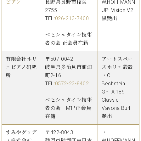
ピアン
長野県長野市稲葉
W.HOFFMANN
2755
UP: Vision V2
TEL:
026-213-7400
黒艶出
ベヒシュタイン技術
者の会 正会員在籍
有限会社ホリ
〒507-0042
アートスペー
エピアノ研究
岐阜県多治見市前畑
スホリエ設置
所
町2-16
・C.
TEL:
0572-23-8402
Bechstein
GP: A.189
ベヒシュタイン技術
Classic
者の会 M1*正会員
Vavona Burl
在籍
艶出
すみやグッデ
〒422-8043
・
ィ株式会社
静岡市駿河区中田本
W.HOFFMANN