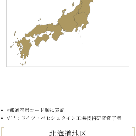
た
を
ラ
か
ヒ
ヒ
イ
い！
作
ン
ら
シ
シ
ン・
録
る
ド
の
ュ
ュ
サ
音
こ
ヒ
お
タ
タ
ロ
し
と
ス
知
イ
イ
ン
た
ト
ら
ン
ン
会
い！
音
リ
せ
レ
の
員
と
色
ー
(入
ジ
秘
い
と
荷
デ
密
う
ベ
タ
情
ン
音
方
ヒ
ッ
報
ス
楽
は、
シ
チ
等)
ニ
家
お
ュ
ュ
達
近
タ
ー
ベ
の
プ
く
C.
イ
ス・
ヒ
声
レ
の
ベ
ン・
イ
シ
ス
直
ヒ
ジ
※都道府県コード順に表記
ベ
ュ
リ
営
シ
ベ
ャ
M1*：ドイツ・ベヒシュタイン工場技術研修修了者
ン
タ
リ
店
ュ
ヒ
パ
ト
イ
ー
舗
タ
シ
ン
北海道地区
ン・
ス
ま