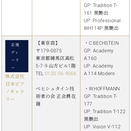
ク
GP: Tradition T-
セ
161 黒艶出
ス
UP: Professional
お
WH114P 黒艶出
問
い
合
【東京店】
・C.BECHSTEIN
正規
わ
〒179-0075
GP: Academy
ディ
せ
東京都練馬区高松
A.160
ーラ
5-7-9 山方ビル1階
UP: Academy
ー
TEL:
0120-56-9066
A.114 Modern
株式会社
ア
日本ピア
ー
ベヒシュタイン技
・W.HOFFMANN
ノギャラ
テ
術者の会 正会員在
GP: Tradition T-
ィ
リー
ス
籍
177
ト
UP: Tradition T-122
カ
黒艶出
ス
UP: Vision V-112
タ