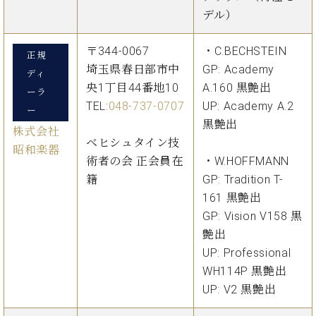
プ
室
デル）
ラ
ピ
イ
ア
ト
〒344-0067
・C.BECHSTEIN
ノ
正規
ピ
の
埼玉県春日部市中
GP: Academy
ディ
ア
コ
央1丁目44番地10
A.160 黒艶出
ーラ
ノ
ン
TEL:
048-737-0707
UP: Academy A.2
ー
シ
黒艶出
ェ
株式会社
C.
ベヒシュタイン技
ル
ベ
昭和楽器
ジ
術者の会 正会員在
・W.HOFFMANN
ヒ
ュ
シ
籍
GP: Tradition T-
ア
ュ
161 黒艶出
ク
タ
GP: Vision V158 黒
セ
イ
艶出
ス
ン
UP: Professional
セン
ア
トラ
WH114P 黒艶出
カ
ム東
デ
UP: V2 黒艶出
京の
ミ
ご案