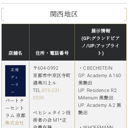
関西地区
展示情報
(GP:グランドピア
ノ/UP:アップライ
店舗名
住所・電話番号
ト)
〒604-0992
・C.BECHSTEIN
正規
京都市中京区寺町
GP: Academy A.160
ディ
通夷川上ル
黒艶出
ーラ
TEL:
075-231-
UP: Residence R2
ー
0538
Millenium 黒艶出
パートナ
UP: Academy A.2 黒
ーセント
ベヒシュタイン技
艶出
ラム 京都
術者の会 M1*正
株式会社
会員在籍
・W.HOFFMANN