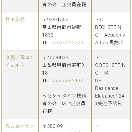
者の会 正会員在籍
竹田楽器
〒939-1562
・C.
富山県南砺市福野
BECHSTEIN
1832
GP: Academy
TEL:
0763-22-2220
A.175 黒艶出
楽器工房コン
〒400-0033
・
チェルト
山梨県甲府市寿町2-
C.BECHSTEIN
18
GP: M
TEL:
055-226-2432
UP:
Residence
ベヒシュタイン技術
Elegance124
者の会 M1*正会員
※完全予約制
在籍
株式会社サン
〒380-0911
・