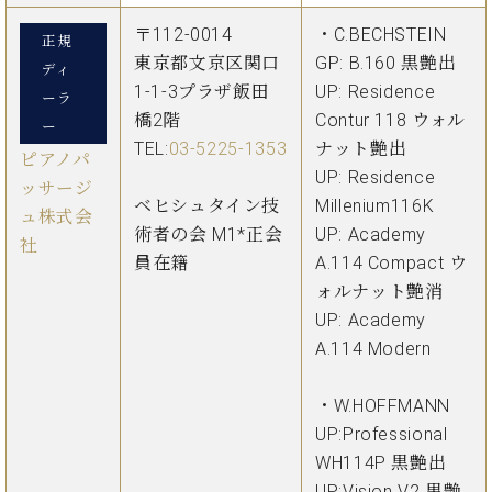
業
マ
セ
〒112-0014
・C.BECHSTEIN
正規
ン
ン
東京都文京区関口
GP: B.160 黒艶出
ト
タ
ディ
ー
1-1-3プラザ飯田
UP: Residence
ラ
ーラ
デ
橋2階
Contur 118 ウォル
ー
ィ
TEL:
03-5225-1353
ナット艶出
ス
ピアノパ
シ
タ
UP: Residence
ッサージ
ョ
ッ
ベヒシュタイン技
Millenium116K
ン
ュ株式会
フ
術者の会 M1*正会
UP: Academy
社
ご
員在籍
A.114 Compact ウ
W.
挨
ォルナット艶消
ホ
拶
UP: Academy
フ
技
マ
術
A.114 Modern
ン
者
ヴ
紹
・W.HOFFMANN
ィ
介
UP:Professional
ジ
展示
WH114P 黒艶出
ョ
情報
ン
【ユ
UP:Vision V2 黒艶