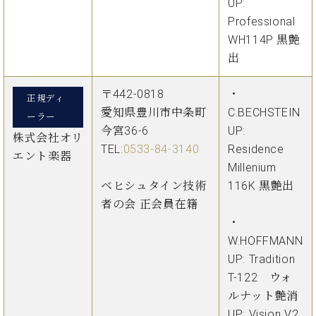
UP:
Professional
WH114P 黒艶
出
〒442-0818
・
正規ディ
愛知県豊川市中条町
C.BECHSTEIN
ーラー
今宮36-6
UP:
株式会社オリ
TEL:
0533-84-3140
Residence
エント楽器
Millenium
ベヒシュタイン技術
116K 黒艶出
者の会 正会員在籍
・
W.HOFFMANN
UP: Tradition
T-122 ウォ
ルナット艶消
UP: Vision V2