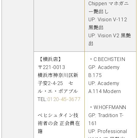
マ
Chippen マホガニ
ー
ー艶出し
サ
UP: Vision V-112
ー
ビ
黒艶出
ス
UP: Vision V2 黒艶
(
出
調
律
)
【横浜店】
・C.BECHSTEIN
〒221-0013
GP: Academy
ア
横浜市神奈川区新
B.175
フ
子安2-4-25 セ
UP: Academy
タ
ル・エ・ポアブル
A.114 Modern
ー
TEL:
0120-45-3677
サ
ー
・W.HOFFMANN
ビ
ベヒシュタイン技
GP: Tradition T-
ス
術者の会 正会員在
161
(調
籍
UP: Professional
律)