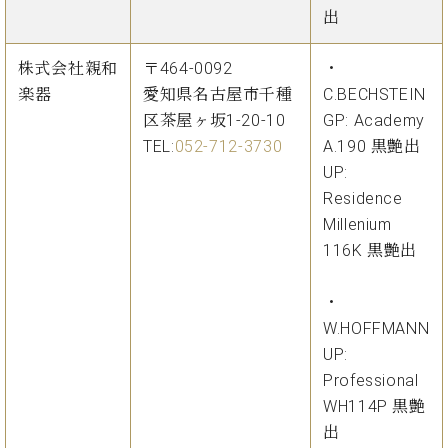
出
株式会社親和
〒464-0092
・
楽器
愛知県名古屋市千種
C.BECHSTEIN
区茶屋ヶ坂1-20-10
GP: Academy
TEL:
052-712-3730
A.190 黒艶出
UP:
Residence
Millenium
116K 黒艶出
・
W.HOFFMANN
UP:
Professional
WH114P 黒艶
出