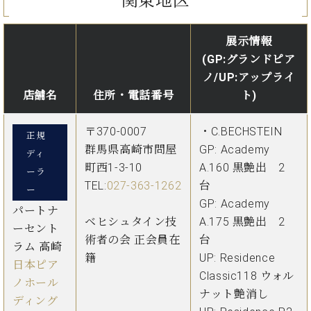
関東地区
・
ス
ベ
ノ
セ
タ
ン
ン
ジ
ト
展示情報
ト
C.
オ
ラ
ベ
(GP:グランドピア
ム
ヒ
コ
ノ/UP:アップライ
東
シ
納
ン
店舗名
住所・電話番号
ト)
京
ュ
入
ク
タ
実
ー
〒370-0007
・C.BECHSTEIN
イ
正規
績
ル
店
群馬県高崎市問屋
GP: Academy
ン
音
長
ディ
コ
町西1-3-10
A.160 黒艶出 2
楽
ご
ーラ
音
ン
教
挨
TEL:
027-363-1262
台
楽
ー
サ
室
拶
GP: Academy
教
パートナ
ー
展
室
ベヒシュタイン技
A.175 黒艶出 2
ト
ーセント
示
ご
術者の会 正会員在
台
ア
情
ラム 高崎
愛
ッ
籍
UP: Residence
報
日本ピア
用
プ
ホー
Classic118 ウォル
者
ノホール
ラ
ル・
ナット艶消し
の
ディング
イ
スタ
声