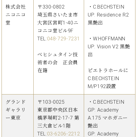
株式会社
〒330-0802
・C.BECHSTEIN
ニコニコ
埼玉県さいたま市
UP: Residence R2
堂
大宮区宮町1-40ニ
黒艶出
コニコ堂ビル9F
TEL:
048-729-7231
・W.HOFFMANN
UP: Vision V2 黒艶
ベヒシュタイン技
出
術者の会 正会員
在籍
ピエトラホールに
C.BECHSTEIN
M/P192設置
グランド
〒103-0025
・C.BECHSTEIN
ギャラリ
東京都中央区日本
GP: Academy
ー東京
橋茅場町2-17-7 第
A.175 マホガニー
三大倉ビル1階
艶出
TEL:
03-6206-2212
GP: Academy