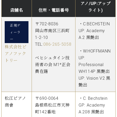
アノ/UP:アップ
店舗名
住所・電話番号
ライト)
〒702-8036
・C.BECHSTEIN
正規デ
岡山市南区三浜町
UP: Academy
ィーラ
1-2-10
A.2 黒艶出
ー
TEL:
086-265-5058
株式会社ピ
・W.HOFFMANN
アノファク
ベヒシュタイン技
UP:
トリー
術者の会 M1*正会
Professional
員在籍
WH114P 黒艶出
UP: Vision V2 黒
艶出
松江ピアノ
〒690-0064
・C. Bechstein
商會
島根県松江市天神
GP: Academy
町142番地
A.208 黒艶出