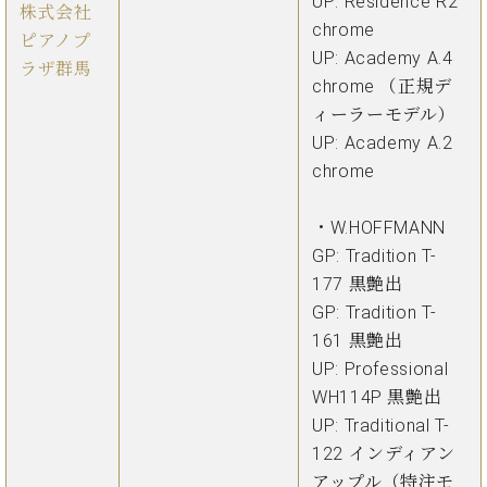
UP: Residence R2
ト
株式会社
ジオ
chrome
ピ
レン
ピアノプ
UP: Academy A.4
ア
タル
ラザ群馬
ノ
chrome （正規デ
ホー
ル・
ィーラーモデル）
C.
スタ
UP: Academy A.2
ベ
ジオ
chrome
ヒ
空き
シ
状況
ュ
・W.HOFFMANN
動
タ
画
GP: Tradition T-
イ
収
177 黒艶出
ン
録
GP: Tradition T-
レ
サ
161 黒艶出
ジ
ー
UP: Professional
デ
ビ
ン
WH114P 黒艶出
ス
ス
音
UP: Traditional T-
ア
楽
122 インディアン
ッ
教
アップル（特注モ