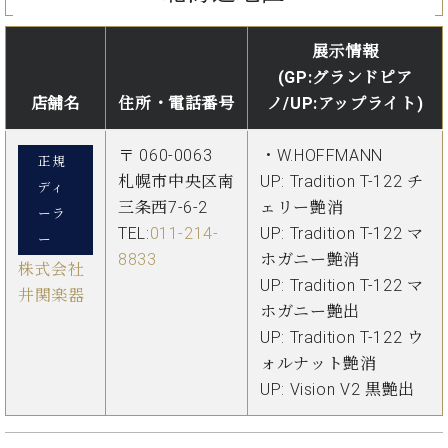
イ
ュ
ブ
ジ
(お
で
ン
タ
ロ
正
ャ
知
コ
イ
グ
オンライン試弾
規
展示情報
パ
ら
ン
ン
デ
(GP:グランドピア
ン
せ・
メルマガ登録
サ
の
ィ
の
メ
店舗名
住所・電話番号
ノ/UP:アップライト)
ー
音
ー
取
デ
趣
ト
色
ラ
り
ィ
味
〒 060-0063
・W.HOFFMANN
/
ー・
正規
組
ア
か
C.
札幌市中央区南
UP: Tradition T-122 チ
取
ベ
ディ
み
情
ら
ベ
扱
三条西7-6-2
ェリー艶消
ヒ
報)
ーラ
本
ヒ
店
シ
TEL:
011-214-
UP: Tradition T-122 マ
ー
格
シ
ピ
ュ
8833
ホガニー艶消
的
ュ
ア
キ
株式会社
タ
UP: Tradition T-122 マ
に
タ
ノ
ャ
店
井関楽器
イ
学
イ
製
ン
舗・
ホガニー艶出
ン
ぶ
ン
造
ペ
サ
UP: Tradition T-122 ウ
を
方
レ
番
ー
ロ
弾
ォルナット艶消
ま
ジ
号
ン
ン・
く
UP: Vision V2 黒艶出
で
デ
調
前
大
ン
律
に
コ
歓
ス