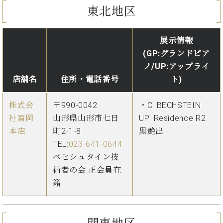
ン
迎。
東北地区
サ
ベ
会
ベヒ
ー
C.
ヒ
社
シュ
ト
ベ
シ
案
展示情報
ヒ
タイ
ュ
内
(GP:グランドピア
シ
タ
レ
ン・
ノ/UP:アップライ
ュ
イ
ッ
シュ
タ
店舗名
住所・電話番号
ト)
お
ン・
ス
イ
ーレ
問
シ
ン
ン
合
ュ
イ
音楽
株式会
〒990-0042
・C. BECHSTEIN
コ
せ
ー
ベ
社富岡
山形県山形市七日
UP: Residence R2
教室
ン
レ
ン
本店
町2-1-8
黒艶出
サ
ト
TEL:
023-641-0644
ー
納
ベ
ト
ベヒシュタイン技
入
代
ヒ
グ
術者の会 正会員在
シ
実
理
ラ
籍
ュ
績
店
ン
タ
ホ
主
ド
イ
ー
催
ピ
ン
ル・
イ
ア