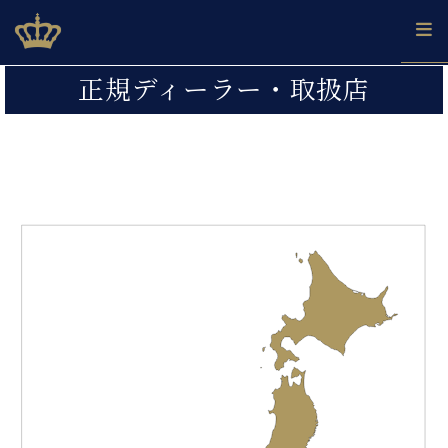
Skip
ベヒシュタインジャパン公式サイト
BECHSTEIN JAPAN Official Site
to
content
カ
正規ディーラー・取扱店
タ
ベ
ベ
ド
メ
企
ロ
C.
ヒ
ヒ
イ
ル
業
グ
ベ
シ
シ
ツ
マ
情
ヒ
ュ
ュ
の
ガ
報
シ
タ
展
タ
名
会
ュ
イ
示
イ
器
員
採
タ
ン
ン
ベ
登
用
イ
で、
の
ヒ
録
情
ン
ピ
演
グ
シ
ご
報
コ
ア
奏
ラ
ュ
案
ン
ノ
し
ン
タ
内
サ
技
ベ
た
ド
イ
ー
術
ヒ
い！
ピ
ン
各
ト /
シ
学
ア
店
C.
ュ
び
ノ
ブ
舗
ベ
ベ
タ