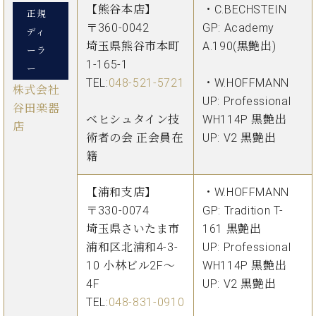
ー
【熊谷本店】
・C.BECHSTEIN
内
正規
〒360-0042
GP: Academy
(PDF)
ディ
W.
お
埼玉県熊谷市本町
A.190(黒艶出)
ーラ
ホ
問
1-165-1
ー
フ
い
TEL:
048-521-5721
・W.HOFFMANN
マ
株式会社
合
UP: Professional
ン
わ
谷田楽器
プ
ベヒシュタイン技
WH114P 黒艶出
せ
店
ロ
術者の会 正会員在
UP: V2 黒艶出
フ
籍
ェ
本
ッ
社
【浦和支店】
・W.HOFFMANN
シ
：
〒330-0074
GP: Tradition T-
ョ
八
ナ
埼玉県さいたま市
161 黒艶出
王
ル
浦和区北浦和4-3-
UP: Professional
子
・
10 小林ビル2F～
WH114P 黒艶出
技
W.
4F
UP: V2 黒艶出
術
ホ
TEL:
048-831-0910
営
フ