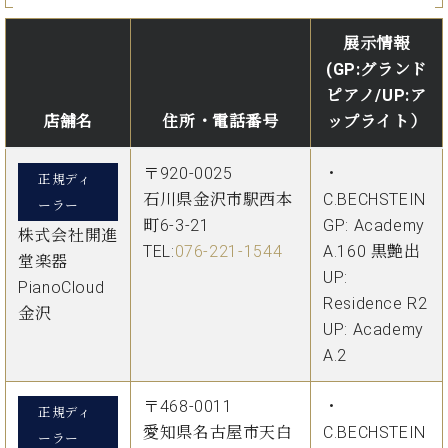
展示情報
(GP:グランド
ピアノ/UP:ア
店舗名
住所・電話番号
ップライト）
〒920-0025
・
正規ディ
石川県金沢市駅西本
C.BECHSTEIN
ーラー
町6-3-21
GP: Academy
株式会社開進
TEL:
076-221-1544
A.160 黒艶出
堂楽器
UP:
PianoCloud
Residence R2
金沢
UP: Academy
A.2
〒468-0011
・
正規ディ
愛知県名古屋市天白
C.BECHSTEIN
ーラー