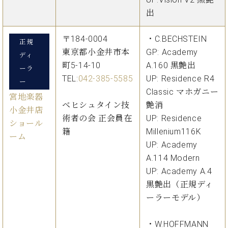
ーロ
出
ピア
C.BECHSTEIN
ノ特
Digital(ベ
〒184-0004
・C.BECHSTEIN
正規
選中
ヒ
東京都小金井市本
GP: Academy
古】
ディ
シ
町5-14-10
A.160 黒艶出
イ
ーラ
ュ
ベ
TEL:
042-385-5585
UP: Residence R4
ー
タ
ン
Classic マホガニー
イ
宮地楽器
ト
ベヒシュタイン技
艶消
ン
小金井店
情
デ
術者の会 正会員在
UP: Residence
報
ショール
ジ
籍
Millenium116K
八
ーム
タ
UP: Academy
王
ル)
子
A.114 Modern
工
UP: Academy A.4
房
黒艶出（正規ディ
ブ
ーラーモデル）
ロ
グ
ア
・W.HOFFMANN