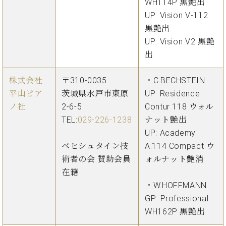
WH114P 黒艶出
調
律
UP: Vision V-112
師
黒艶出
紹
UP: Vision V2 黒艶
介
出
調
律
株式会社
〒310-0035
・C.BECHSTEIN
料
金
平山ピア
茨城県水戸市東原
UP: Residence
表
ノ社
2-6-5
Contur 118 ウォル
お
TEL:
029-226-1238
ナット艶出
問
UP: Academy
い
ベヒシュタイン技
A.114 Compact ウ
合
術者の会 賛助会員
ォルナット艶消
わ
せ
在籍
尾山調律師のブ
・W.HOFFMANN
ログ Die
GP: Professional
Musikgasse（音
WH162P 黒艶出
楽の小道）