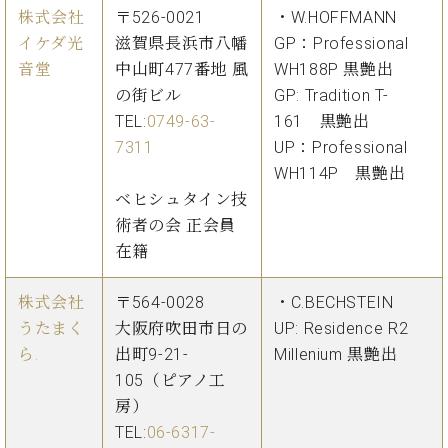
株式会社
〒526-0021
・W.HOFFMANN
イケダ光
滋賀県長浜市八幡
GP：Professional
音堂
中山町477番地 風
WH188P 黒艶出
の街ビル
GP: Tradition T-
TEL:
0749-63-
161 黒艶出
7311
UP：Professional
WH114P 黒艶出
ベヒシュタイン技
術者の会 正会員
在籍
株式会社
〒564-0028
・C.BECHSTEIN
うたまく
大阪府吹田市日の
UP: Residence R2
ら.
出町9-21-
Millenium 黒艶出
105（ピアノ工
房）
TEL:
06-6317-