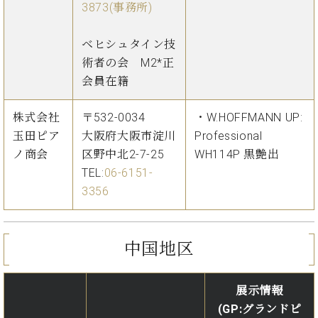
3873(事務所)
ベヒシュタイン技
術者の会 M2*正
会員在籍
株式会社
〒532-0034
・W.HOFFMANN UP:
玉田ピア
大阪府大阪市淀川
Professional
ノ商会
区野中北2-7-25
WH114P 黒艶出
TEL:
06-6151-
3356
中国地区
展示情報
(GP:グランドピ