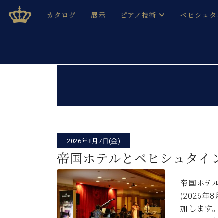
Skip
ベヒシュタインジャパン公式サイト
BECHSTEIN JAPAN Official Site
カタログ
展示
ピアノ技術
ベヒシュタ
to
content
ベヒシュタインのグランドピ
ドイツの名
作ること
ベヒシュタインで、 演奏したい！ 学びたい！ 録音した
C.ベヒシュタイン コンサート / C.ベヒシュタイ
ブランドヒ
音色とタッチ
ベヒシュタイン・
趣味から本格的に学ぶ方まで大歓迎。
音楽家達の
C.ベヒシュタイン コンサート
ベヒシュタイン・ジャパンの
み
ベヒシュタイン・セントラム 東
投
ベヒシュタ
2026年8月7日(金)
稿
ピアノ製造番号
店長ご挨拶
ベヒシュタ
帝国ホテルとベヒシュタイン ー 「
ナ
展示情報
ホール・スタジオレンタル
ベヒシュタ
ビ
帝国ホテル夏
ホール・スタジオ空き状況
(2026
動画収録サービス
ゲ
納入実績 
音楽教室
加します
ピアノのコンシェルジュ