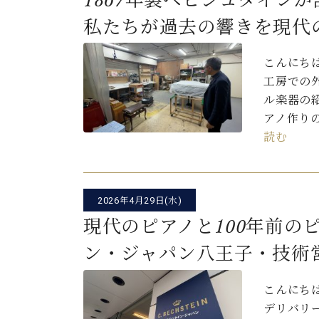
1867年製ベヒシュタイン
私たちが過去の響きを現代
こんにち
工房での
ル楽器の
アノ作り
読む
2026年4月29日(水)
現代のピアノと100年前の
ン・ジャパン八王子・技術
こんにち
デリバリ