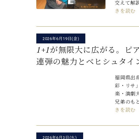
交えて解
きを読む
2026年6月19日(金)
1+1が無限大に広がる。ピ
連弾の魅力とベヒシュタイ
福岡県出
彩・リサ
楽・演劇
兄弟のも
きを読む
2026年6月3日(水)