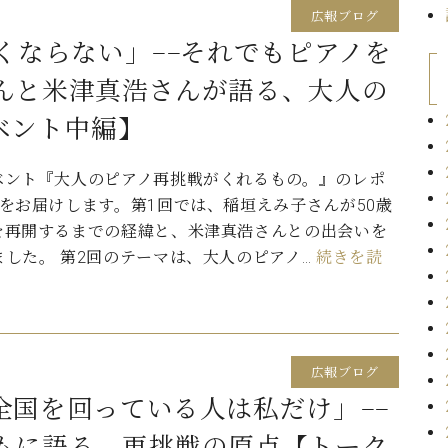
広報ブログ
くならない」——それでもピアノを
んと米津真浩さんが語る、大人の
ベント中編】
ベント『大人のピアノ再挑戦がくれるもの。』のレポ
回をお届けします。第1回では、稲垣えみ子さんが50歳
を再開するまでの経緯と、米津真浩さんとの出会いを
ました。 第2回のテーマは、大人のピアノ…
続きを読
広報ブログ
全国を回っている人は私だけ」——
もに語る、再挑戦の原点【トーク