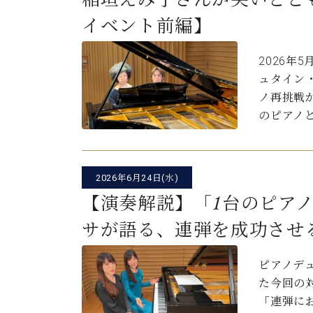
イベント前編】
2026年
ュタイン
ノ再挑戦が
のピアノ
2026年6月24日(水)
【演奏解説】「1台のピア
サが語る、連弾を成功させ
ピアノデ
た今回の
「連弾に