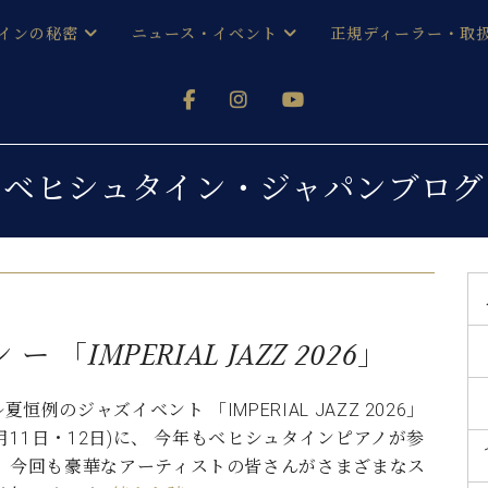
インの秘密
ニュース・イベント
正規ディーラー・取
アノを
器ベヒシュタイン
メルマガ会員登録ご案内
い！ という方は、お近くの直営店舗まで
オンライン試弾
ン レジデンス
ストリー
各店舗からのお知らせ
ベヒシュタイン・ジャパンブログ
(入荷情報等)
シューレ音楽教室
声
/
C.ベヒシュタイン レジデンス
取り組
プレスリリース
(お知らせ・メディア情報)
京
インの音色
キャンペーン
スタッフご挨拶
インを弾く前に
IMPERIAL JAZZ 2026」
技術者紹介
展示情報【ユーロピアノ特選
コンサート
イン・シューレ
恒例のジャズイベント 「IMPERIAL JAZZ 2026」
イベント情報
年8月11日・12日)に、 今年もベヒシュタインピアノが参
八王子工房ブログ
レッスンイベント
ホール・スタジオ
アクセス
。 今回も豪華なアーティストの皆さんがさまざまなス
お問い合わせ