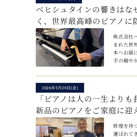
ベヒシュタインの響きはな
く、世界最高峰のピアノに
株式会社
まれた世界
本へお届
手の細や
2026年5月29日(金)
「ピアノは人の一生よりも
新品のピアノをご家庭に迎
修理を待
運ばれて