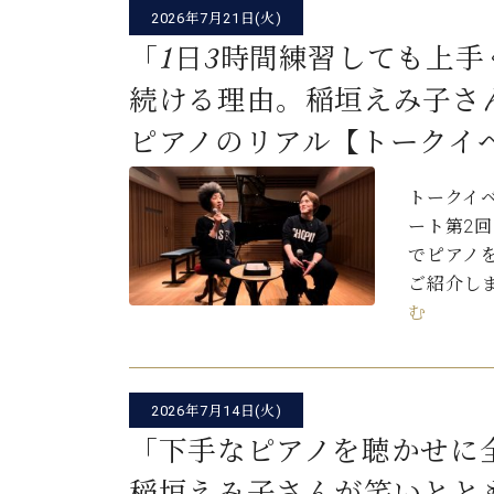
2026年7月21日(火)
「1日3時間練習しても上手
続ける理由。稲垣えみ子さ
ピアノのリアル【トークイ
トークイ
ート第2
でピアノ
ご紹介し
む
2026年7月14日(火)
「下手なピアノを聴かせに
稲垣えみ子さんが笑いとと