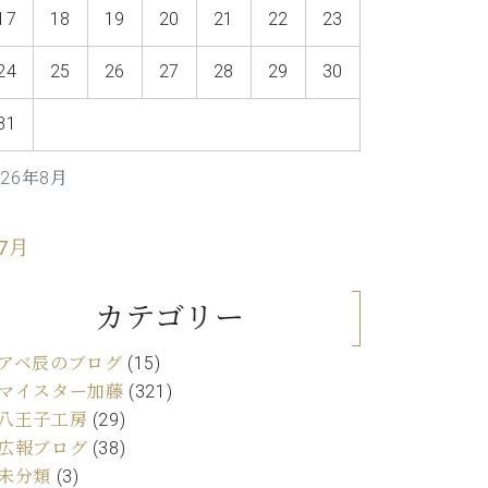
C.ベヒシュタイン レジデンス
17
18
19
20
21
22
23
アップライトピアノ
24
25
26
27
28
29
30
31
026年8月
 7月
カテゴリー
アベ辰のブログ
(15)
マイスター加藤
(321)
八王子工房
(29)
広報ブログ
(38)
未分類
(3)