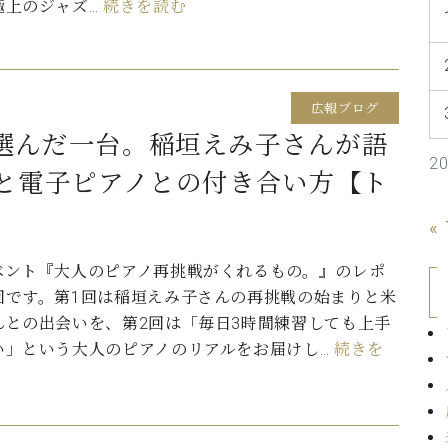
極上のジャズ…
続きを読む
C.ベヒシュタイン コンサート
代理店主催イベント
音楽教室
アップライトピアノ
コンクール
声
広報ブログ
音楽教室
調律)
選んだ一台。稲垣えみ子さんが語
2
いと電子ピアノとの付き合い方【ト
«
ベント『大人のピアノ再挑戦がくれるもの。』のレポ
回です。第1回は稲垣えみ子さんの再挑戦の始まりと米
んとの出会いを、第2回は「毎日3時間練習しても上手
い」という大人のピアノのリアルをお届けし…
続きを