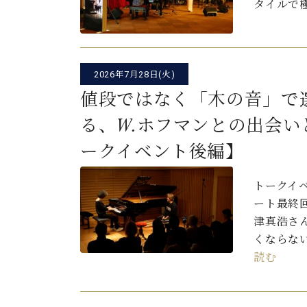
ー
タイルで
C.ベヒシュタイン コンサート
アクセス
納入実績 
グランドピアノ
シ
セントラム東京のご案内(PDF)
お問い合わせ
ョ
ご愛用者の
C.ベヒシュタイン アカデミー
2026年7月28日(火)
ン
アーティストカスタマーサービス(
値段ではなく「木の音」で
W.ホフマン プロフェッショナル
る、W.ホフマンとの出会
アフターサービス(調律)
W.ホフマン トラディション
調律師紹介
ークイベント後編】
調律料金表
お問い合わせ
W.ホフマン ヴィジョン
トークイ
尾山調律師のブログ Die Musikgasse（音楽の小道）
ート最終
C.BECHSTEIN Digital(ベヒシュタイン デジタル)
津真浩さ
くならな
読む