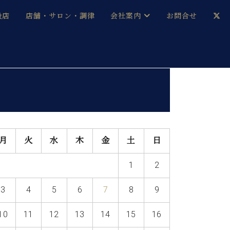
扱店
店舗・サロン・調律
会社案内
お問合せ
企業情報
メルマガ登録
採用情報
ベヒシュタイン・サロン会員
本社：八王子・技術営業センター
ベヒシュタイン・ジャパンブログ
月
火
水
木
金
土
日
1
2
中古】
3
4
5
6
7
8
9
10
11
12
13
14
15
16