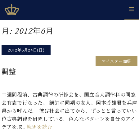
Skip
ベヒシュタインジャパン公式サイト
BECHSTEIN JAPAN Official Site
to
content
カ
月:
2012年6月
タ
ベ
ベ
ド
メ
企
ロ
C.
ヒ
ヒ
イ
ル
業
グ
ベ
シ
2012年6月24日(日)
シ
ツ
マ
情
ヒ
ュ
ュ
の
ガ
報
マイスター加藤
シ
タ
展
タ
名
会
ュ
調整
イ
示
イ
器
員
採
タ
ン
ン
ベ
登
用
イ
で、
の
ヒ
録
情
ン
ピ
演
グ
シ
ご
二週間程前、古典調律の研修会を、国立音大調律科の同窓
報
コ
ア
奏
ラ
ュ
案
会有志で行なった。 講師に同期の友人、岡本芳雄君を兵庫
ン
ノ
し
ン
タ
内
サ
県から呼んだ。 彼は社会に出てから、ずっとと言っていい
技
ベ
た
ド
イ
ー
術
ヒ
い！
位古典調律を研究している。色んなパターンを自分のアイ
ピ
ン
各
ト /
シ
学
ア
デアを取…
続きを読む
店
C.
ュ
び
ノ
ブ
舗
ベ
ベ
タ