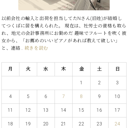
ン
迎。
サ
ベ
会
ベヒ
ー
C.
ヒ
社
以前会社の輸入と出荷を担当してたNさん(旧姓)が結婚し
シュ
ト
ベ
シ
案
てつくばに居を構えられた。 現在は、社労士の資格も取ら
ヒ
タイ
ュ
内
シ
れ、地元の会計事務所にお勤めだ 趣味でフルートを吹く彼
タ
レ
ン・
ュ
女から、「お薦めのいいピアノがあれば教えて欲しい」
イ
ッ
シュ
タ
お
ン・
ス
と、連絡…
続きを読む
イ
ーレ
問
シ
ン
ン
合
ュ
イ
音楽
コ
せ
ー
ベ
教室
月
火
水
木
金
土
日
ン
レ
ン
サ
ト
1
2
3
ー
納
ベ
ト
入
代
ヒ
グ
4
5
6
7
8
9
10
シ
実
理
ラ
ュ
績
店
ン
11
12
13
14
15
16
17
タ
ホ
主
ド
イ
ー
催
ピ
ン
18
19
20
21
22
23
24
ル・
イ
ア