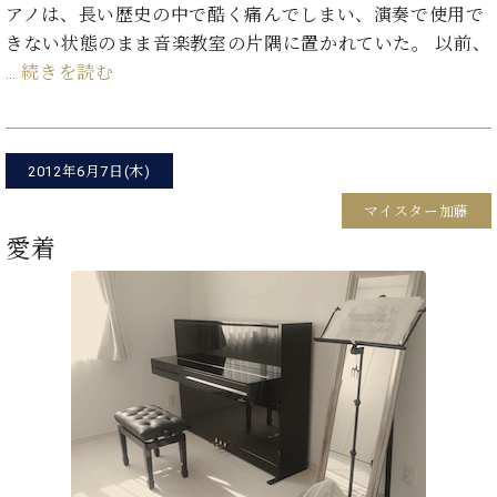
イ
ュ
ブ
アノは、長い歴史の中で酷く痛んでしまい、演奏で使用で
ジ
(お
で
ン
タ
ロ
正
ャ
知
きない状態のまま音楽教室の片隅に置かれていた。 以前、
コ
イ
グ
オンライン試弾
規
パ
ら
…
続きを読む
ン
ン
デ
ン
せ・
メルマガ登録
サ
の
ィ
の
メ
ー
音
ー
取
デ
趣
ト
色
ラ
り
ィ
味
/
2012年6月7日(木)
ー・
組
ア
か
C.
取
ベ
み
情
マイスター加藤
ら
ベ
扱
ヒ
報)
愛着
本
ヒ
店
シ
格
シ
ピ
ュ
的
ュ
ア
キ
タ
に
タ
ノ
ャ
店
イ
学
イ
製
ン
舗・
ン
ぶ
ン
造
ペ
サ
を
方
レ
番
ー
ロ
弾
ま
ジ
号
ン
ン・
く
で
デ
調
前
大
ン
律
に
コ
歓
ス