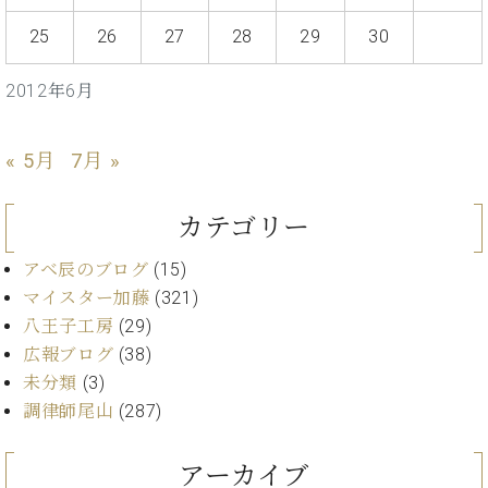
・
ス
ベ
ノ
セ
25
26
27
28
29
30
タ
ン
ン
ジ
ト
ト
C.
オ
ラ
2012年6月
ベ
ム
ヒ
コ
東
シ
納
ン
京
« 5月
7月 »
ュ
入
ク
タ
実
ー
イ
績
ル
店
カテゴリー
ン
音
長
コ
楽
ご
アベ辰のブログ
(15)
音
ン
教
挨
楽
マイスター加藤
(321)
サ
室
拶
教
八王子工房
(29)
ー
展
室
広報ブログ
(38)
ト
示
ご
ア
未分類
(3)
情
愛
ッ
報
調律師尾山
(287)
用
プ
ホー
者
ラ
ル・
の
アーカイブ
イ
スタ
声