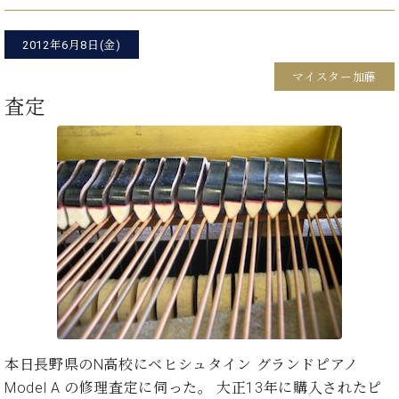
た
を
ラ
か
ヒ
ヒ
イ
い！
作
ン
ら
シ
シ
ン・
録
る
2012年6月8日(金)
ド
の
ュ
ュ
サ
音
こ
ヒ
お
タ
タ
ロ
マイスター加藤
し
と
ス
知
イ
イ
ン
た
査定
ト
ら
ン
ン
会
い！
音
リ
せ
レ
の
員
と
色
ー
(入
ジ
秘
い
と
荷
デ
密
う
ベ
タ
情
ン
音
方
ヒ
ッ
報
ス
楽
は、
シ
チ
等)
ニ
家
お
ュ
ュ
達
近
タ
ー
ベ
の
プ
く
C.
イ
ス・
ヒ
声
レ
の
ベ
ン・
イ
シ
ス
直
ヒ
ジ
ベ
ュ
リ
営
シ
ベ
ャ
ン
タ
リ
店
ュ
ヒ
パ
本日長野県のN高校にベヒシュタイン グランドピアノ
ト
イ
ー
舗
タ
シ
ン
Model A の修理査定に伺った。 大正13年に購入されたピ
ン・
ス
ま