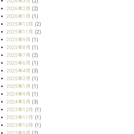
・
2026年3月
(2)
ス
ベ
ノ
セ
2026年2月
(2)
タ
ン
ン
2026年1月
(1)
ジ
ト
ト
C.
オ
2025年12月
(2)
ラ
ベ
ム
ヒ
2025年11月
(2)
コ
東
シ
納
ン
2025年9月
(1)
京
ュ
入
ク
2025年8月
(1)
タ
実
ー
2025年7月
(2)
イ
績
ル
店
2025年6月
(1)
ン
音
長
2025年4月
(3)
コ
楽
ご
音
ン
2025年2月
(1)
教
挨
楽
サ
室
拶
2025年1月
(1)
教
ー
展
2024年9月
(1)
室
ト
示
ご
2024年5月
(3)
ア
情
愛
2023年12月
(1)
ッ
報
用
プ
2023年11月
(1)
ホー
者
ラ
ル・
2023年10月
(1)
の
イ
スタ
2023年9月
(2)
声