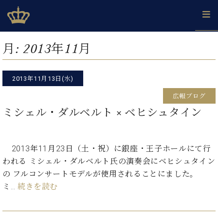
Skip
ベヒシュタインジャパン公式サイト
BECHSTEIN JAPAN Official Site
to
content
カ
月:
2013年11月
タ
ベ
ベ
ド
メ
企
ロ
C.
ヒ
ヒ
イ
ル
業
グ
ベ
シ
2013年11月13日(水)
シ
ツ
マ
情
ヒ
ュ
ュ
の
ガ
報
広報ブログ
シ
タ
展
タ
名
会
ュ
ミシェル・ダルベルト × ベヒシュタイン
イ
示
イ
器
員
採
タ
ン
ン
ベ
登
用
イ
で、
の
ヒ
録
情
ン
ピ
演
グ
シ
ご
2013年11月23日（土・祝）に銀座・王子ホールにて行
報
コ
ア
奏
ラ
ュ
案
われる ミシェル・ダルベルト氏の演奏会にベヒシュタイン
ン
ノ
し
ン
タ
内
サ
の フルコンサートモデルが使用されることにました。
技
ベ
た
ド
イ
ー
術
ヒ
い！
ミ…
続きを読む
ピ
ン
各
ト /
シ
学
ア
店
C.
ュ
び
ノ
ブ
舗
ベ
ベ
タ