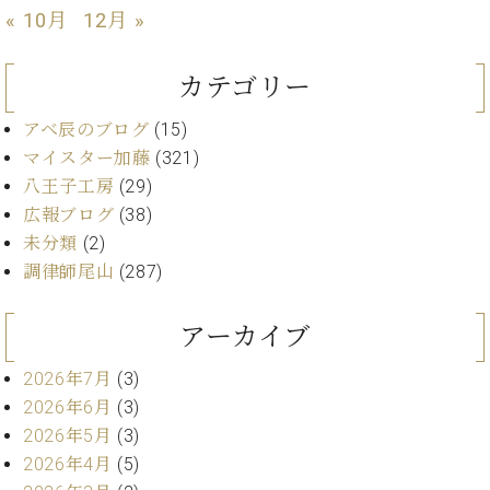
ン
迎。
« 10月
12月 »
サ
ベ
会
ベヒ
ー
C.
ヒ
社
シュ
ト
ベ
カテゴリー
シ
案
ヒ
タイ
ュ
内
シ
アベ辰のブログ
(15)
タ
レ
ン・
ュ
イ
ッ
マイスター加藤
(321)
シュ
タ
お
ン・
ス
八王子工房
(29)
イ
ーレ
問
シ
ン
広報ブログ
(38)
ン
合
ュ
イ
音楽
未分類
(2)
コ
せ
ー
ベ
教室
ン
調律師尾山
(287)
レ
ン
サ
ト
ー
アーカイブ
納
ベ
ト
入
代
ヒ
グ
2026年7月
(3)
シ
実
理
ラ
ュ
2026年6月
(3)
績
店
ン
タ
ホ
主
2026年5月
(3)
ド
イ
ー
催
ピ
2026年4月
(5)
ン
ル・
イ
ア