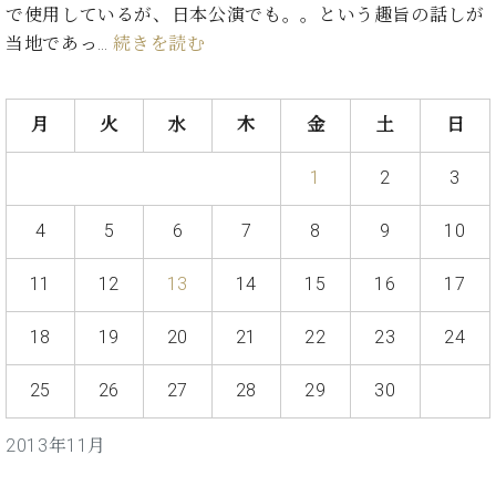
イ
ュ
ブ
で使用しているが、日本公演でも。。という趣旨の話しが
ジ
(お
で
ン
タ
ロ
正
ャ
知
当地であっ…
続きを読む
コ
イ
グ
オンライン試弾
規
パ
ら
ン
ン
デ
ン
せ・
メルマガ登録
サ
の
ィ
の
メ
ー
音
月
火
水
木
金
土
日
ー
取
デ
趣
ト
色
ラ
り
ィ
味
/
ー・
1
2
3
組
ア
か
C.
取
ベ
み
情
ら
ベ
扱
4
5
6
7
8
9
10
ヒ
報)
本
ヒ
店
シ
格
シ
ピ
ュ
11
12
13
14
15
16
17
的
ュ
ア
キ
タ
に
タ
ノ
ャ
店
イ
18
19
20
21
22
23
24
学
イ
製
ン
舗・
ン
ぶ
ン
造
ペ
サ
を
25
26
27
28
29
30
方
レ
番
ー
ロ
弾
ま
ジ
号
ン
ン・
く
で
デ
調
2013年11月
前
大
ン
律
に
コ
歓
ス