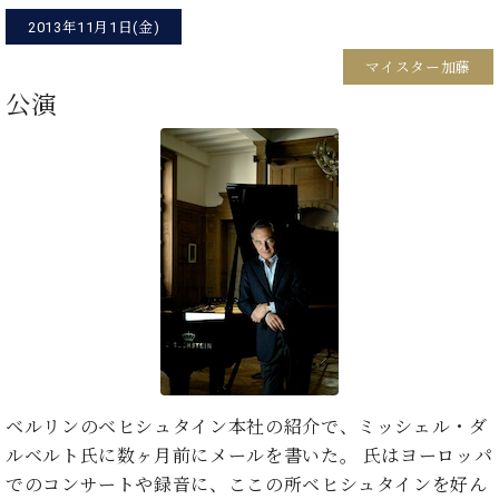
た
を
ラ
か
ヒ
ヒ
イ
い！
作
2013年11月1日(金)
ン
ら
シ
シ
ン・
録
る
ド
の
ュ
マイスター加藤
ュ
サ
音
こ
ヒ
お
タ
タ
ロ
し
公演
と
ス
知
イ
イ
ン
た
ト
ら
ン
ン
会
い！
音
リ
せ
レ
の
員
と
色
ー
(入
ジ
秘
い
と
荷
デ
密
う
ベ
タ
情
ン
音
方
ヒ
ッ
報
ス
楽
は、
シ
チ
等)
ニ
家
お
ュ
ュ
達
近
タ
ー
ベ
の
プ
く
C.
イ
ス・
ヒ
声
レ
の
ベ
ン・
イ
シ
ス
直
ヒ
ジ
ベ
ュ
リ
営
ベルリンのベヒシュタイン本社の紹介で、ミッシェル・ダ
シ
ベ
ャ
ン
タ
リ
店
ュ
ヒ
パ
ルベルト氏に数ヶ月前にメールを書いた。 氏はヨーロッパ
ト
イ
ー
舗
タ
シ
ン
でのコンサートや録音に、ここの所ベヒシュタインを好ん
ン・
ス
ま