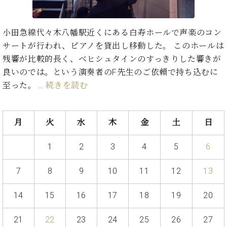
ン
迎。
サ
ベ
会
ベヒ
ー
C.
ヒ
社
小田急線代々木八幡駅近くにある白寿ホールで声楽のコン
シュ
ト
ベ
シ
案
サートが行われ、ピアノを貸出し移動した。 このホールは
ヒ
タイ
ュ
内
シ
残響が比較的長く、ベヒシュタインのすっきりした響きが
タ
レ
ン・
ュ
良いのでは。という演奏者のF先生のご依頼で持ち込むに
イ
ッ
シュ
タ
お
ン・
ス
至った。 …
続きを読む
イ
ーレ
問
シ
ン
ン
合
ュ
イ
音楽
コ
せ
ー
ベ
教室
月
火
水
木
金
土
日
ン
レ
ン
サ
ト
1
2
3
4
5
6
ー
納
ベ
ト
入
代
ヒ
グ
7
8
9
10
11
12
13
シ
実
理
ラ
ュ
績
店
ン
14
15
16
17
18
19
20
タ
ホ
主
ド
イ
ー
催
ピ
ン
21
22
23
24
25
26
27
ル・
イ
ア