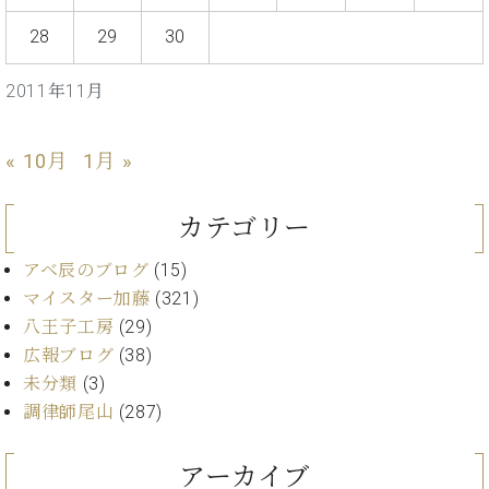
・
ス
ベ
ノ
セ
28
29
30
タ
ン
ン
ジ
ト
ト
C.
オ
ラ
2011年11月
ベ
ム
ヒ
コ
東
シ
納
ン
京
« 10月
1月 »
ュ
入
ク
タ
実
ー
イ
績
ル
店
カテゴリー
ン
音
長
コ
楽
ご
アベ辰のブログ
(15)
音
ン
教
挨
楽
マイスター加藤
(321)
サ
室
拶
教
八王子工房
(29)
ー
展
室
広報ブログ
(38)
ト
示
ご
ア
未分類
(3)
情
愛
ッ
報
調律師尾山
(287)
用
プ
ホー
者
ラ
ル・
の
アーカイブ
イ
スタ
声