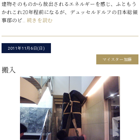
イ
ュ
ブ
建物そのものから放出されるエネルギーを感じ、ふともう
ジ
(お
で
ン
タ
ロ
正
ャ
知
かれこれ20年程前になるが、デュッセルドルフの日本総領
コ
イ
グ
オンライン試弾
規
パ
ら
事邸のピ…
続きを読む
ン
ン
デ
ン
せ・
メルマガ登録
サ
の
ィ
の
メ
ー
音
ー
取
デ
趣
ト
色
ラ
り
ィ
味
/
2011年11月6日(日)
ー・
組
ア
か
C.
取
ベ
み
情
マイスター加藤
ら
ベ
扱
ヒ
報)
搬入
本
ヒ
店
シ
格
シ
ピ
ュ
的
ュ
ア
キ
タ
に
タ
ノ
ャ
店
イ
学
イ
製
ン
舗・
ン
ぶ
ン
造
ペ
サ
を
方
レ
番
ー
ロ
弾
ま
ジ
号
ン
ン・
く
で
デ
調
前
大
ン
律
に
コ
歓
ス