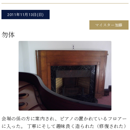
た
を
ラ
か
ヒ
ヒ
イ
い！
作
ン
ら
シ
シ
ン・
録
る
2011年11月13日(日)
ド
の
ュ
ュ
サ
音
こ
ヒ
お
タ
タ
ロ
マイスター加藤
し
と
ス
知
イ
イ
ン
た
勿体
ト
ら
ン
ン
会
い！
音
リ
せ
レ
の
員
と
色
ー
(入
ジ
秘
い
と
荷
デ
密
う
ベ
タ
情
ン
音
方
ヒ
ッ
報
ス
楽
は、
シ
チ
等)
ニ
家
お
ュ
ュ
達
近
タ
ー
ベ
の
プ
く
C.
イ
ス・
ヒ
声
レ
の
ベ
ン・
イ
シ
ス
直
ヒ
ジ
ベ
ュ
リ
営
シ
ベ
ャ
ン
タ
リ
店
ュ
ヒ
パ
会場の係の方に案内され、ピアノの置かれているフロアー
ト
イ
ー
舗
タ
シ
ン
に入った。 丁寧にそして趣味良く造られた（修復された）
ン・
ス
ま