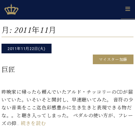
Skip
ベヒシュタインジャパン公式サイト
BECHSTEIN JAPAN Official Site
to
content
カ
月:
2011年11月
タ
ベ
ベ
ド
メ
企
ロ
C.
ヒ
ヒ
イ
ル
業
グ
ベ
シ
2011年11月22日(火)
シ
ツ
マ
情
ヒ
ュ
ュ
の
ガ
報
マイスター加藤
シ
タ
展
タ
名
会
ュ
巨匠
イ
示
イ
器
員
採
タ
ン
ン
ベ
登
用
イ
で、
の
ヒ
録
情
ン
ピ
演
グ
シ
ご
昨晩家に帰ったら頼んでいたアルド・チッコリーのCDが届
報
コ
ア
奏
ラ
ュ
案
いていた。いそいそと開封し、早速聴いてみた。 音符の少
ン
ノ
し
ン
タ
内
サ
ない音楽をここ迄色彩感豊かに生き生きと表現できる物だ
技
ベ
た
ド
イ
ー
術
ヒ
い！
な。。と聴き入ってしまった。 ペダルの使い方が、フレー
ピ
ン
各
ト /
シ
学
ア
ズの抑…
続きを読む
店
C.
ュ
び
ノ
ブ
舗
ベ
ベ
タ