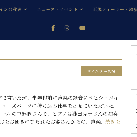
インの秘密
ニュース・イベント
正規ディーラー・取
アノを
器ベヒシュタイン
メルマガ会員登録ご案内
い！ という方は、お近くの直営店舗まで
オンライン試弾
ン レジデンス
ストリー
各店舗からのお知らせ
(入荷情報等)
シューレ音楽教室
声
/
C.ベヒシュタイン レジデンス
取り組
プレスリリース
マイスター加藤
(お知らせ・メディア情報)
京
インの音色
キャンペーン
スタッフご挨拶
インを弾く前に
グで書いたが、半年程前に声楽の録音にベヒシュタイ
技術者紹介
ミューズパークに持ち込み仕事をさせていただいた。
展示情報【ユーロピアノ特選
コンサート
イン・シューレ
ノールの中鉢聡さんで、ピアノは瀧田亮子さんの演奏
イベント情報
 CDをお聞きになられたお客さんからの、声楽…
続きを
八王子工房ブログ
レッスンイベント
ホール・スタジオ
アクセス
お問い合わせ