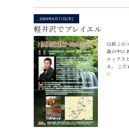
C.ベヒシュタイン コンサート
アクセス
納入実績 
グランドピアノ
セントラム東京のご案内(PDF)
お問い合わせ
2009年6月11日(木)
ご愛用者の
C.ベヒシュタイン アカデミー
軽井沢でプレイエル
アーティストカスタマーサービス(
W.ホフマン プロフェッショナル
以前この
森の中に
アフターサービス(調律)
W.ホフマン トラディション
ルックス
調律師紹介
調律料金表
る。 こ
お問い合わせ
W.ホフマン ヴィジョン
む
尾山調律師のブログ Die Musikgasse（音楽の小道）
C.BECHSTEIN Digital(ベヒシュタイン デジタル)