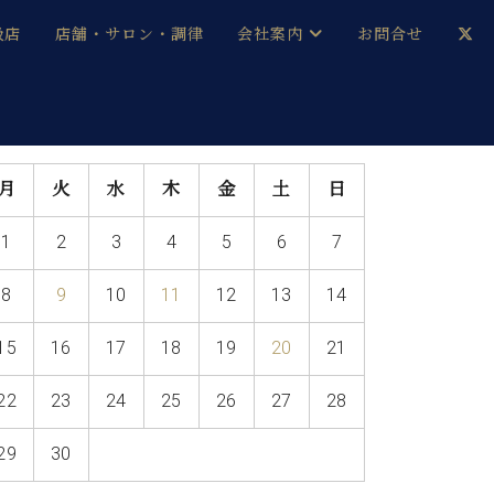
扱店
店舗・サロン・調律
会社案内
お問合せ
企業情報
メルマガ登録
採用情報
月
火
水
木
金
土
日
ベヒシュタイン・サロン会員
1
2
3
4
5
6
7
本社：八王子・技術営業センター
ベヒシュタイン・ジャパンブログ
8
9
10
11
12
13
14
15
16
17
18
19
20
21
中古】
22
23
24
25
26
27
28
29
30