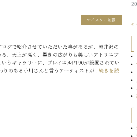
2
C.ベヒシュタイン コンサート
代理店主催イベント
音楽教室
アップライトピアノ
マイスター加藤
コンクール
«
声
音楽教室
調律)
ブログで紹介させていただいた事があるが、軽井沢の
ある、天上が高く、響きの広がりも美しいアトリエブ
というギャラリーに、プレイエルP190が設置されてい
だわりのある小川さんと言うアーティストが…
続きを読