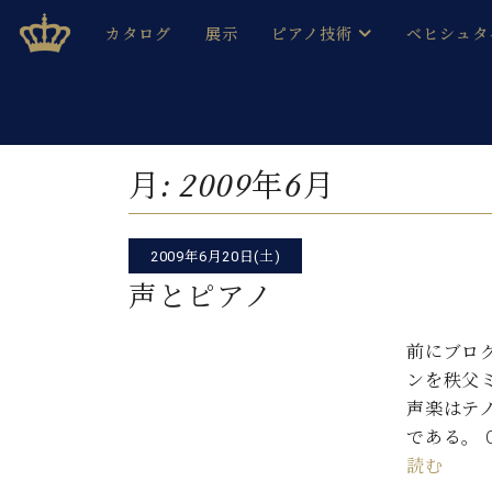
Skip
ベヒシュタインジャパン公式サイト
BECHSTEIN JAPAN Official Site
カタログ
展示
ピアノ技術
ベヒシュタ
to
content
ベヒシュタインのグランドピ
ドイツの名
作ること
ベヒシュタインで、 演奏したい！ 学びたい！ 録音した
C.ベヒシュタイン コンサート / C.ベヒシュタイ
ブランドヒ
月:
2009年6月
音色とタッチ
ベヒシュタイン・
趣味から本格的に学ぶ方まで大歓迎。
音楽家達の
C.ベヒシュタイン コンサート
ベヒシュタイン・ジャパンの
2009年6月20日(土)
み
ベヒシュタイン・セントラム 東
ベヒシュタ
声とピアノ
ピアノ製造番号
店長ご挨拶
ベヒシュタ
前にブロ
展示情報
ンを秩父
ホール・スタジオレンタル
ベヒシュタ
声楽はテ
ホール・スタジオ空き状況
である。
動画収録サービス
納入実績 
読む
音楽教室
ピアノのコンシェルジュ