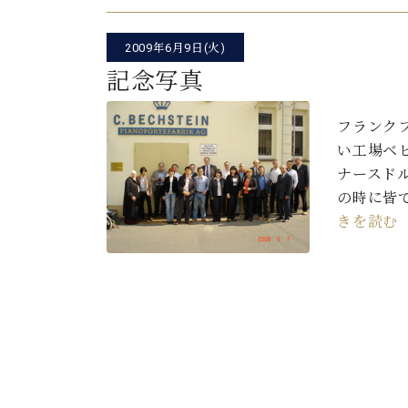
2009年6月9日(火)
記念写真
フランク
い工場ベ
ナースド
の時に皆
きを読む