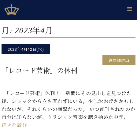
Skip
ベヒシュタインジャパン公式サイト
BECHSTEIN JAPAN Official Site
to
content
カ
月:
2023年4月
タ
ベ
ベ
ド
メ
企
ロ
C.
ヒ
ヒ
イ
ル
業
グ
ベ
シ
2023年4月12日(水)
シ
ツ
マ
情
ヒ
ュ
ュ
の
ガ
報
調律師尾山
シ
タ
展
タ
名
会
ュ
「レコード芸術」の休刊
イ
示
イ
器
員
採
タ
ン
ン
ベ
登
用
イ
で、
の
ヒ
録
情
ン
ピ
演
グ
シ
ご
「レコード芸術」休刊！ 新聞にその見出しを見つけた
報
コ
ア
奏
ラ
ュ
案
後、ショックから立ち直れずにいる。少しおおげさかもし
ン
ノ
し
ン
タ
内
サ
れないが、それくらいの衝撃だった。 いつ創刊されたのか
技
ベ
た
ド
イ
ー
術
ヒ
い！
自分は知らないが、クラシック音楽を聴き始めた中学、…
ピ
ン
各
ト /
シ
学
ア
続きを読む
店
C.
ュ
び
ノ
ブ
舗
ベ
ベ
タ