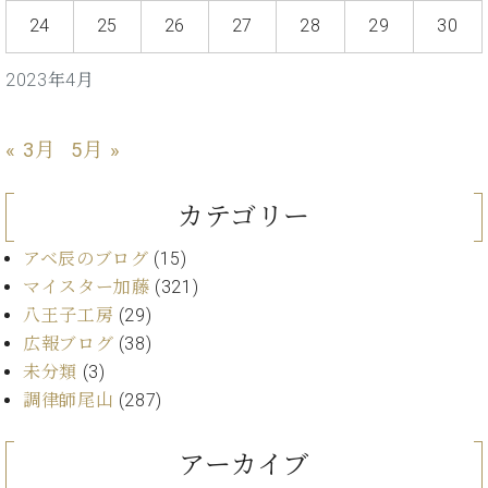
ン
迎。
24
25
26
27
28
29
30
サ
ベ
会
ベヒ
ー
C.
ヒ
社
シュ
ト
ベ
2023年4月
シ
案
ヒ
タイ
ュ
内
シ
タ
レ
ン・
ュ
« 3月
5月 »
イ
ッ
シュ
タ
お
ン・
ス
イ
ーレ
問
シ
ン
カテゴリー
ン
合
ュ
イ
音楽
コ
せ
ー
ベ
アベ辰のブログ
(15)
教室
ン
レ
ン
マイスター加藤
(321)
サ
ト
八王子工房
(29)
ー
納
ベ
ト
広報ブログ
(38)
入
代
ヒ
グ
未分類
(3)
シ
実
理
ラ
調律師尾山
(287)
ュ
績
店
ン
タ
ホ
主
ド
イ
ー
催
アーカイブ
ピ
ン
ル・
イ
ア