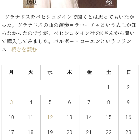
イ
ュ
ブ
ジ
(お
で
ン
タ
ロ
正
ャ
知
コ
イ
グ
オンライン試弾
規
グラナドスをベヒシュタインで聞くとは思ってもいなか
パ
ら
ン
ン
デ
った。グラナドスの曲の演奏＝ラローチャという式しか知
ン
せ・
メルマガ登録
サ
の
ィ
の
メ
らなかったのですが、ベヒシュタイン社のKさんから聞い
ー
音
ー
取
デ
て購入してみました。バルボー・コーエンというフラン
趣
ト
色
ラ
り
ィ
味
/
ス…
続きを読む
ー・
組
ア
か
C.
取
ベ
み
情
ら
ベ
扱
ヒ
報)
本
ヒ
店
シ
月
火
水
木
金
土
日
格
シ
ピ
ュ
的
ュ
ア
キ
タ
1
2
に
タ
ノ
ャ
店
イ
学
イ
製
ン
舗・
ン
3
4
5
6
7
8
9
ぶ
ン
造
ペ
サ
を
方
レ
番
ー
ロ
弾
ま
10
11
12
13
14
15
16
ジ
号
ン
ン・
く
で
デ
調
前
大
ン
律
17
18
19
20
21
22
23
に
コ
歓
ス