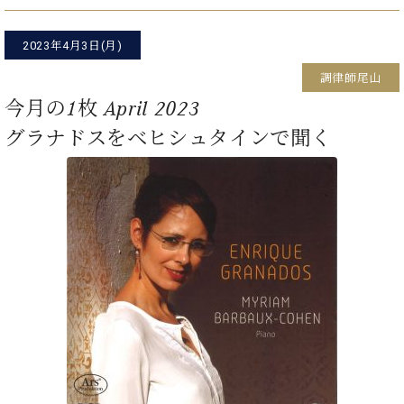
た
を
ラ
か
ヒ
ヒ
イ
い！
作
ン
ら
シ
シ
ン・
録
る
2023年4月3日(月)
ド
の
ュ
ュ
サ
音
こ
ヒ
お
タ
タ
ロ
調律師尾山
し
と
ス
知
イ
イ
ン
た
今月の1枚 April 2023
ト
ら
ン
ン
会
い！
音
リ
せ
グラナドスをベヒシュタインで聞く
レ
の
員
と
色
ー
(入
ジ
秘
い
と
荷
デ
密
う
ベ
タ
情
ン
音
方
ヒ
ッ
報
ス
楽
は、
シ
チ
等)
ニ
家
お
ュ
ュ
達
近
タ
ー
ベ
の
プ
く
C.
イ
ス・
ヒ
声
レ
の
ベ
ン・
イ
シ
ス
直
ヒ
ジ
ベ
ュ
リ
営
シ
ベ
ャ
ン
タ
リ
店
ュ
ヒ
パ
ト
イ
ー
舗
タ
シ
ン
ン・
ス
ま