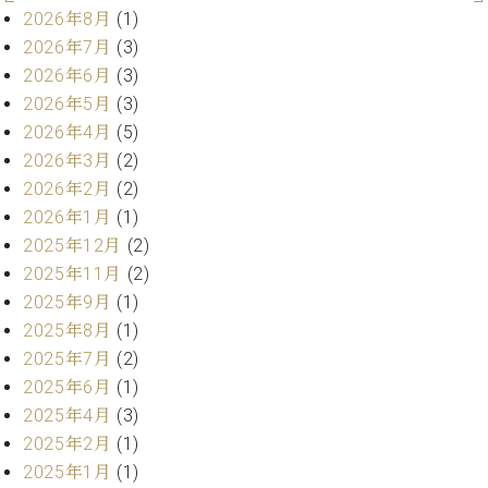
・
ス
ベ
2026年8月
(1)
ノ
セ
タ
ン
ン
2026年7月
(3)
ジ
ト
ト
C.
2026年6月
(3)
オ
ラ
ベ
2026年5月
(3)
ム
ヒ
コ
2026年4月
(5)
東
シ
納
ン
京
2026年3月
(2)
ュ
入
ク
タ
2026年2月
(2)
実
ー
イ
績
ル
店
2026年1月
(1)
ン
音
長
2025年12月
(2)
コ
楽
ご
音
2025年11月
(2)
ン
教
挨
楽
2025年9月
(1)
サ
室
拶
教
2025年8月
(1)
ー
展
室
ト
2025年7月
(2)
示
ご
ア
情
2025年6月
(1)
愛
ッ
報
2025年4月
(3)
用
プ
ホー
者
2025年2月
(1)
ラ
ル・
の
2025年1月
(1)
イ
スタ
声