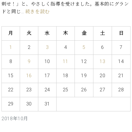
業
刺せ！」と、やさしく指導を受けました。基本的にグラン
マ
セ
ドと同じ…
続きを読む
ン
ン
ト
タ
ー
ラ
デ
月
火
水
木
金
土
日
ィ
ス
シ
1
2
3
4
5
6
7
タ
ョ
ッ
ン
フ
8
9
10
11
12
13
14
ご
W.
挨
15
16
17
18
19
20
21
ホ
拶
フ
技
22
23
24
25
26
27
28
マ
術
ン
者
29
30
31
ヴ
紹
ィ
介
2018年10月
ジ
展示
ョ
情報
ン
【ユ