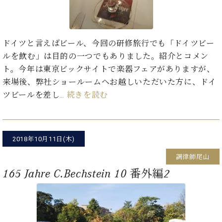
イ
ュ
ブ
ジ
(お
で
ン
タ
ロ
正
ャ
知
コ
イ
グ
オンライン試弾
規
パ
ら
ン
ン
デ
ン
せ・
メルマガ登録
ドイツと言えばビール、今回の研修旅行でも「ドイツビー
サ
の
ィ
の
メ
ー
音
ルを飲む」は目的の一つでもありました。紹介とコメン
ー
取
デ
趣
ト
色
ラ
ト。今年は東京ビックサイトで楽器フェアがありますが、
り
ィ
味
/
ー・
来場後、弊社ショールームへお越しいただいた方に、ドイ
組
ア
か
C.
取
ベ
み
情
ツビールを差し…
続きを読む
ら
ベ
扱
ヒ
報)
本
ヒ
店
シ
格
シ
ピ
ュ
的
ュ
ア
キ
タ
2018年10月11日(木)
に
タ
ノ
ャ
店
イ
学
イ
製
ン
舗・
調律師尾山
ン
ぶ
ン
造
ペ
サ
を
165 Jahre C.Bechstein 10 番外編2
方
レ
番
ー
ロ
弾
ま
ジ
号
ン
ン・
く
で
デ
調
前
大
ン
律
に
コ
歓
ス