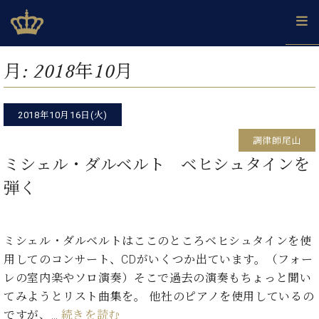
Skip
ベヒシュタインジャパン公式サイト
BECHSTEIN JAPAN Official Site
to
content
カ
月:
2018年10月
タ
ベ
ベ
ド
メ
企
ロ
C.
ヒ
ヒ
イ
ル
業
グ
ベ
シ
2018年10月16日(火)
シ
ツ
マ
情
ヒ
ュ
ュ
の
ガ
報
調律師尾山
シ
タ
展
タ
名
会
ュ
ミシェル・ダルベルト ベヒシュタインを
イ
示
イ
器
員
採
タ
ン
ン
ベ
登
弾く
用
イ
で、
の
ヒ
録
情
ン
ピ
演
グ
シ
ご
報
コ
ア
奏
ラ
ュ
案
ン
ノ
ミシェル・ダルベルトはここのところベヒシュタインを使
し
ン
タ
内
サ
技
ベ
た
ド
イ
用してのコンサート、CDがいくつか出ています。（フォー
ー
術
ヒ
い！
ピ
ン
レの室内楽やソロ演奏）そこで過去の演奏もちょっと聞い
各
ト /
シ
学
ア
てみようとリスト曲集を。 他社のピアノを使用しているの
店
C.
ュ
び
ノ
ブ
舗
ですが、…
続きを読む
ベ
ベ
タ