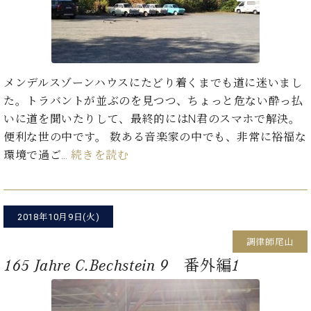
ン
迎。
サ
ベ
会
ベヒ
ー
C.
ヒ
社
シュ
ト
ベ
シ
案
ヒ
タイ
ュ
内
シ
メンデルスゾーンハウスにたどり着くまでも道に迷いまし
タ
レ
ン・
ュ
イ
ッ
た。トラバントが並ぶのを見つつ、ちょっと危ない酔っ払
シュ
タ
お
ン・
ス
いに道を聞いたりして、最終的にはN君のスマホで解決。
イ
ーレ
問
シ
ン
便利な世の中です。 数ある音楽家の中でも、非常に裕福な
ン
合
ュ
イ
音楽
環境で過ご…
続きを読む
コ
せ
ー
ベ
教室
ン
レ
ン
サ
ト
ー
納
ベ
ト
2018年10月9日(火)
入
代
ヒ
グ
シ
調律師尾山
実
理
ラ
ュ
績
店
ン
165 Jahre C.Bechstein 9 番外編1
タ
ホ
主
ド
イ
ー
催
ピ
ン
ル・
イ
ア