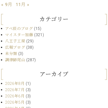
« 9月
11月 »
ーロ
ピア
C.BECHSTEIN
ノ特
カテゴリー
Digital(ベ
選中
ヒ
古】
アベ辰のブログ
(15)
シ
イ
ュ
マイスター加藤
(321)
ベ
タ
八王子工房
(29)
ン
イ
広報ブログ
(38)
ト
ン
情
未分類
(3)
デ
報
調律師尾山
(287)
ジ
八
タ
王
ル)
アーカイブ
子
工
2026年8月
(1)
房
2026年7月
(3)
ブ
ロ
2026年6月
(3)
グ
2026年5月
(3)
ア