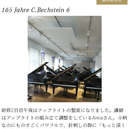
調律師尾山
ー
内
165 Jahre C.Bechstein 6
(PDF)
W.
お
ホ
問
フ
い
マ
合
ン
わ
プ
せ
ロ
フ
ェ
本
ッ
社
シ
：
ョ
八
ナ
王
ル
子
・
研修2日目午後はアップライトの整音になりました。講師
技
W.
はアップライトの組み立て調整をしているAnnaさん。小柄
術
ホ
営
なのにものすごくパワフルで、針刺しの際に「もっと深く
フ