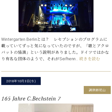
ト
ジオ
ピ
レン
ア
タル
ノ
ホー
ル・
C.
スタ
ベ
ジオ
Wintergarten Berlinとは？ レセプションのプログラムに
ヒ
空き
載っていてずっと気になっていたのですが、「歌とアクロ
シ
状況
ュ
バットの協演」という説明がありました。ドイツではかな
動
タ
画
り有名な団体のようで、それがSeifhenn…
続きを読む
イ
収
ン
録
レ
サ
ジ
ー
2018年10月3日(水)
デ
ビ
ン
調律師尾山
ス
ス
音
165 Jahre C.Bechstein 7
ア
楽
ッ
教