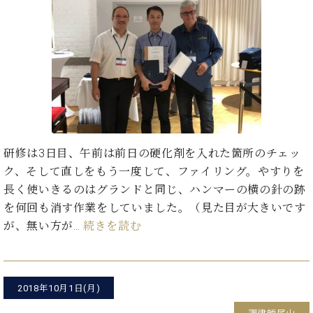
プ
室
ラ
ピ
イ
ア
ト
ノ
ピ
の
ア
コ
ノ
ン
シ
ェ
C.
ル
ベ
研修は3日目、午前は前日の硬化剤を入れた箇所のチェッ
ジ
ヒ
ク、そして直しをもう一度して、ファイリング。やすりを
ュ
シ
ア
長く使いきるのはグランドと同じ、ハンマーの横の針の跡
ュ
ク
タ
を何回も消す作業をしていました。（見た目が大きいです
セ
イ
が、無い方が…
続きを読む
ス
ン
セン
ア
トラ
カ
ム東
デ
2018年10月1日(月)
京の
ミ
ご案