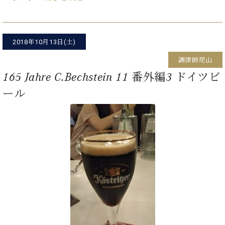
た
を
ラ
か
ヒ
ヒ
イ
い！
作
ン
ら
シ
シ
ン・
録
る
ド
の
ュ
ュ
サ
音
こ
ヒ
お
タ
タ
2018年10月13日(土)
ロ
し
と
ス
知
イ
イ
ン
た
調律師尾山
ト
ら
ン
ン
会
い！
音
リ
せ
165 Jahre C.Bechstein 11 番外編3 ドイツビ
レ
の
員
と
色
ー
(入
ジ
秘
い
ール
と
荷
デ
密
う
ベ
タ
情
ン
音
方
ヒ
ッ
報
ス
楽
は、
シ
チ
等)
ニ
家
お
ュ
ュ
達
近
タ
ー
ベ
の
プ
く
C.
イ
ス・
ヒ
声
レ
の
ベ
ン・
イ
シ
ス
直
ヒ
ジ
ベ
ュ
リ
営
シ
ベ
ャ
ン
タ
リ
店
ュ
ヒ
パ
ト
イ
ー
舗
タ
シ
ン
ン・
ス
ま