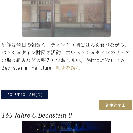
・
ス
ベ
ノ
セ
タ
ン
ン
ジ
ト
ト
C.
オ
ラ
ベ
ム
ヒ
コ
東
シ
納
ン
京
ュ
研修は翌日の朝食ミーティング（朝ごはんを食べながら、
入
ク
タ
実
ー
ベヒシュタイン財団の活動、古いベヒシュタインのリペア
イ
績
ル
店
の取り組みなどの報告）でおしまい。 Without You , No
ン
音
長
Bechstein in the future…
続きを読む
コ
楽
ご
音
ン
教
挨
楽
サ
室
拶
教
ー
展
室
2018年10月5日(金)
ト
示
ご
ア
情
調律師尾山
愛
ッ
報
用
165 Jahre C.Bechstein 8
プ
ホー
者
ラ
ル・
の
イ
スタ
声