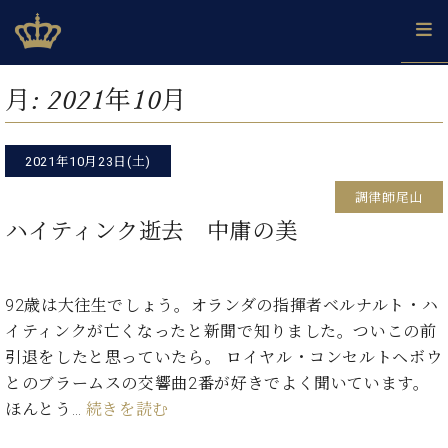
Skip
ベヒシュタインジャパン公式サイト
BECHSTEIN JAPAN Official Site
to
content
カ
月:
2021年10月
タ
ベ
ベ
ド
メ
企
ロ
C.
ヒ
ヒ
イ
ル
業
グ
ベ
シ
2021年10月23日(土)
シ
ツ
マ
情
ヒ
ュ
ュ
の
ガ
報
調律師尾山
シ
タ
展
タ
名
会
ュ
ハイティンク逝去 中庸の美
イ
示
イ
器
員
採
タ
ン
ン
ベ
登
用
イ
で、
の
ヒ
録
情
ン
ピ
演
グ
シ
ご
92歳は大往生でしょう。オランダの指揮者ベルナルト・ハ
報
コ
ア
奏
ラ
ュ
案
イティンクが亡くなったと新聞で知りました。ついこの前
ン
ノ
し
ン
タ
内
サ
引退をしたと思っていたら。 ロイヤル・コンセルトヘボウ
技
ベ
た
ド
イ
ー
術
ヒ
い！
とのブラームスの交響曲2番が好きでよく聞いています。
ピ
ン
各
ト /
シ
学
ア
ほんとう…
続きを読む
店
C.
ュ
び
ノ
ブ
舗
ベ
ベ
タ