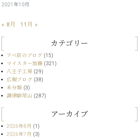
ン
2021年10月
迎。
サ
ベ
会
ベヒ
ー
C.
ヒ
社
シュ
ト
ベ
« 8月
11月 »
シ
案
ヒ
タイ
ュ
内
シ
タ
レ
ン・
カテゴリー
ュ
イ
ッ
シュ
タ
お
ン・
ス
アベ辰のブログ
(15)
イ
ーレ
問
シ
ン
ン
マイスター加藤
(321)
合
ュ
イ
音楽
コ
八王子工房
(29)
せ
ー
ベ
教室
ン
レ
ン
広報ブログ
(38)
サ
ト
未分類
(3)
ー
納
調律師尾山
(287)
ベ
ト
入
代
ヒ
グ
シ
実
理
ラ
アーカイブ
ュ
績
店
ン
タ
ホ
主
ド
2026年8月
(1)
イ
ー
催
ピ
ン
2026年7月
(3)
ル・
イ
ア