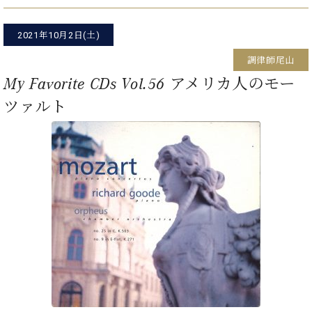
た
を
ラ
か
ヒ
ヒ
イ
い！
作
ン
ら
シ
シ
ン・
録
る
2021年10月2日(土)
ド
の
ュ
ュ
サ
音
こ
ヒ
お
タ
タ
ロ
調律師尾山
し
と
ス
知
イ
イ
ン
た
My Favorite CDs Vol.56 アメリカ人のモー
ト
ら
ン
ン
会
い！
音
リ
せ
ツァルト
レ
の
員
と
色
ー
(入
ジ
秘
い
と
荷
デ
密
う
ベ
タ
情
ン
音
方
ヒ
ッ
報
ス
楽
は、
シ
チ
等)
ニ
家
お
ュ
ュ
達
近
タ
ー
ベ
の
プ
く
C.
イ
ス・
ヒ
声
レ
の
ベ
ン・
イ
シ
ス
直
ヒ
ジ
ベ
ュ
リ
営
シ
ベ
ャ
ン
タ
リ
店
ュ
ヒ
パ
ト
イ
ー
舗
タ
シ
ン
ン・
ス
ま