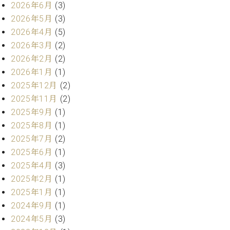
・
2026年6月
(3)
ス
ベ
ノ
セ
タ
ン
2026年5月
(3)
ン
ジ
ト
ト
C.
2026年4月
(5)
オ
ラ
ベ
2026年3月
(2)
ム
ヒ
コ
2026年2月
(2)
東
シ
納
ン
2026年1月
(1)
京
ュ
入
ク
2025年12月
(2)
タ
実
ー
2025年11月
(2)
イ
績
ル
店
ン
2025年9月
(1)
音
長
コ
楽
ご
2025年8月
(1)
音
ン
教
挨
2025年7月
(2)
楽
サ
室
拶
教
2025年6月
(1)
ー
展
室
2025年4月
(3)
ト
示
ご
ア
2025年2月
(1)
情
愛
ッ
報
2025年1月
(1)
用
プ
ホー
2024年9月
(1)
者
ラ
ル・
2024年5月
(3)
の
イ
スタ
声