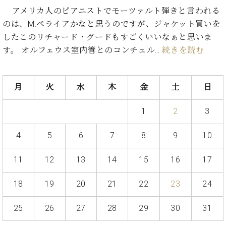
イ
ュ
ブ
ジ
(お
で
アメリカ人のピアニストでモーツァルト弾きと言われる
ン
タ
ロ
正
ャ
知
コ
イ
グ
オンライン試弾
のは、M.ペライアかなと思うのですが、ジャケット買いを
規
パ
ら
ン
ン
デ
したこのリチャード・グードもすごくいいなぁと思いま
ン
せ・
メルマガ登録
サ
の
ィ
す。 オルフェウス室内管とのコンチェル…
続きを読む
の
メ
ー
音
ー
取
デ
趣
ト
色
ラ
り
ィ
味
/
ー・
組
ア
月
火
水
木
金
土
日
か
C.
取
ベ
み
情
ら
ベ
扱
ヒ
報)
1
2
3
本
ヒ
店
シ
格
シ
ピ
ュ
的
ュ
ア
キ
4
5
6
7
8
9
10
タ
に
タ
ノ
ャ
店
イ
学
イ
製
ン
舗・
11
12
13
14
15
16
17
ン
ぶ
ン
造
ペ
サ
を
方
レ
番
ー
ロ
弾
18
19
20
21
22
23
24
ま
ジ
号
ン
ン・
く
で
デ
調
前
25
26
27
28
29
30
31
大
ン
律
に
コ
歓
ス