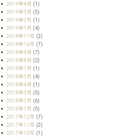
業
2019年4月
(1)
マ
セ
2019年3月
(5)
ン
ン
ト
タ
2019年2月
(1)
ー
ラ
2019年1月
(4)
デ
2018年11月
(2)
ィ
ス
2018年10月
(7)
シ
タ
2018年9月
(7)
ョ
ッ
ン
2018年8月
(2)
フ
2018年7月
(1)
ご
2018年5月
(4)
W.
挨
ホ
拶
2018年4月
(1)
フ
技
2018年3月
(5)
マ
術
2018年2月
(6)
ン
者
2018年1月
(5)
ヴ
紹
2017年12月
(7)
ィ
介
2017年11月
(2)
ジ
展示
ョ
情報
2017年10月
(1)
ン
【ユ