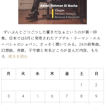
た
を
ラ
か
ヒ
ヒ
イ
い！
作
ン
ら
シ
シ
ン・
録
る
ド
の
ュ
ュ
サ
音
こ
ヒ
お
タ
タ
ロ
し
と
ス
知
イ
イ
ン
た
ト
ら
ン
ン
会
い！
ずいぶんとごつごつした響きだなぁというのが第一印
音
リ
せ
レ
の
員
と
象。日本では8月に発売されたアブデル・ラーマン・エル
色
ー
(入
ジ
秘
い
と
荷
＝バシャのショパン。さっそく聞いてみる。24の前奏曲、
デ
密
う
ベ
タ
情
幻想曲、舟歌、子守歌と有名どころが並んだ内容、もち
ン
音
方
ヒ
ッ
報
ス
ろ…
続きを読む
楽
は、
シ
チ
等)
ニ
家
お
ュ
ュ
達
近
タ
ー
ベ
の
プ
く
月
火
水
木
金
土
日
C.
イ
ス・
ヒ
声
レ
の
ベ
ン・
イ
シ
ス
直
ヒ
ジ
1
2
ベ
ュ
リ
営
シ
ベ
ャ
ン
タ
リ
店
ュ
ヒ
パ
3
4
5
6
7
8
9
ト
イ
ー
舗
タ
シ
ン
ン・
ス
ま