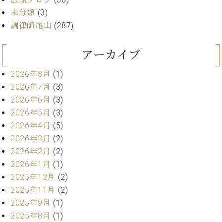
ン
迎。
サ
未分類
(3)
ベ
会
ベヒ
ー
C.
調律師尾山
(287)
ヒ
社
シュ
ト
ベ
シ
案
ヒ
タイ
ュ
内
アーカイブ
シ
タ
レ
ン・
ュ
イ
ッ
2026年8月
(1)
シュ
タ
お
ン・
ス
2026年7月
(3)
イ
ーレ
問
シ
ン
2026年6月
(3)
ン
合
ュ
イ
音楽
コ
2026年5月
(3)
せ
ー
ベ
教室
ン
2026年4月
(5)
レ
ン
サ
ト
2026年3月
(2)
ー
2026年2月
(2)
納
ベ
ト
入
代
ヒ
2026年1月
(1)
グ
シ
実
理
ラ
2025年12月
(2)
ュ
績
店
ン
2025年11月
(2)
タ
ホ
主
ド
2025年9月
(1)
イ
ー
催
ピ
ン
2025年8月
(1)
ル・
イ
ア