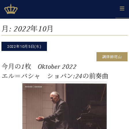
Skip
ベヒシュタインジャパン公式サイト
BECHSTEIN JAPAN Official Site
to
content
カ
月:
2022年10月
タ
ベ
ベ
ド
メ
企
ロ
C.
ヒ
ヒ
イ
ル
業
グ
ベ
シ
2022年10月5日(水)
シ
ツ
マ
情
ヒ
ュ
ュ
の
ガ
報
調律師尾山
シ
タ
展
タ
名
会
ュ
今月の1枚 Oktober 2022
イ
示
イ
器
員
採
タ
ン
ン
ベ
登
エル＝バシャ ショパン:24の前奏曲
用
イ
で、
の
ヒ
録
情
ン
ピ
演
グ
シ
ご
報
コ
ア
奏
ラ
ュ
案
ン
ノ
し
ン
タ
内
サ
技
ベ
た
ド
イ
ー
術
ヒ
い！
ピ
ン
各
ト /
シ
学
ア
店
C.
ュ
び
ノ
ブ
舗
ベ
ベ
タ