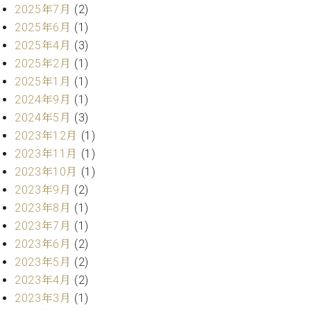
・
ス
ベ
2025年7月
(2)
ノ
セ
タ
ン
2025年6月
(1)
ン
ジ
ト
ト
C.
2025年4月
(3)
オ
ラ
ベ
2025年2月
(1)
ム
ヒ
コ
2025年1月
(1)
東
シ
納
ン
京
2024年9月
(1)
ュ
入
ク
2024年5月
(3)
タ
実
ー
イ
2023年12月
(1)
績
ル
店
ン
音
長
2023年11月
(1)
コ
楽
ご
2023年10月
(1)
音
ン
教
挨
楽
2023年9月
(2)
サ
室
拶
教
2023年8月
(1)
ー
展
室
2023年7月
(1)
ト
示
ご
ア
2023年6月
(2)
情
愛
ッ
報
2023年5月
(2)
用
プ
ホー
2023年4月
(2)
者
ラ
ル・
の
2023年3月
(1)
イ
スタ
声