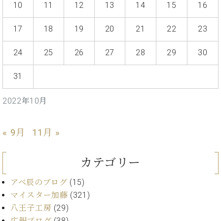
イ
ュ
ブ
10
11
12
13
14
15
16
ジ
(お
で
ン
タ
ロ
正
ャ
知
コ
イ
グ
オンライン試弾
規
パ
ら
17
18
19
20
21
22
23
ン
ン
デ
ン
せ・
メルマガ登録
サ
の
ィ
の
メ
24
25
26
27
28
29
30
ー
音
ー
取
デ
趣
ト
色
ラ
り
ィ
味
31
/
ー・
組
ア
か
C.
取
ベ
み
情
ら
ベ
扱
2022年10月
ヒ
報)
本
ヒ
店
シ
格
シ
ピ
ュ
的
ュ
ア
キ
« 9月
11月 »
タ
に
タ
ノ
ャ
店
イ
学
イ
製
ン
舗・
ン
カテゴリー
ぶ
ン
造
ペ
サ
を
方
レ
番
ー
ロ
弾
アベ辰のブログ
(15)
ま
ジ
号
ン
ン・
く
マイスター加藤
(321)
で
デ
調
前
大
ン
律
八王子工房
(29)
に
コ
歓
ス
広報ブログ
(38)