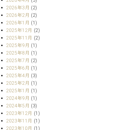
2026年4月
(5)
・
ス
ベ
ノ
セ
2026年3月
(2)
タ
ン
ン
2026年2月
(2)
ジ
ト
ト
C.
2026年1月
(1)
オ
ラ
ベ
ム
2025年12月
(2)
ヒ
コ
東
シ
2025年11月
(2)
納
ン
京
ュ
入
ク
2025年9月
(1)
タ
実
ー
2025年8月
(1)
イ
績
ル
店
2025年7月
(2)
ン
音
長
2025年6月
(1)
コ
楽
ご
音
ン
2025年4月
(3)
教
挨
楽
サ
室
拶
2025年2月
(1)
教
ー
展
2025年1月
(1)
室
ト
示
2024年9月
(1)
ご
ア
情
愛
2024年5月
(3)
ッ
報
用
2023年12月
(1)
プ
ホー
者
ラ
2023年11月
(1)
ル・
の
イ
スタ
2023年10月
(1)
声