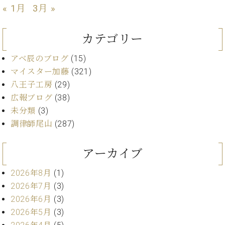
ン
迎。
« 1月
3月 »
サ
ベ
会
ベヒ
ー
C.
ヒ
社
シュ
ト
ベ
カテゴリー
シ
案
ヒ
タイ
ュ
内
シ
アベ辰のブログ
(15)
タ
レ
ン・
ュ
マイスター加藤
(321)
イ
ッ
シュ
タ
お
ン・
ス
八王子工房
(29)
イ
ーレ
問
シ
ン
広報ブログ
(38)
ン
合
ュ
イ
音楽
未分類
(3)
コ
せ
ー
ベ
教室
ン
調律師尾山
(287)
レ
ン
サ
ト
ー
アーカイブ
納
ベ
ト
入
代
ヒ
グ
2026年8月
(1)
シ
実
理
ラ
ュ
2026年7月
(3)
績
店
ン
タ
ホ
主
2026年6月
(3)
ド
イ
ー
催
ピ
2026年5月
(3)
ン
ル・
イ
ア