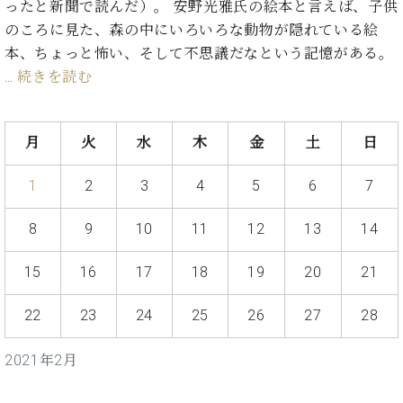
イ
ュ
ブ
ったと新聞で読んだ）。 安野光雅氏の絵本と言えば、子供
ジ
(お
で
ン
タ
ロ
正
のころに見た、森の中にいろいろな動物が隠れている絵
ャ
知
コ
イ
グ
オンライン試弾
規
パ
ら
本、ちょっと怖い、そして不思議だなという記憶がある。
ン
ン
デ
ン
せ・
…
続きを読む
メルマガ登録
サ
の
ィ
の
メ
ー
音
ー
取
デ
趣
ト
色
ラ
り
ィ
味
/
月
火
水
木
金
土
日
ー・
組
ア
か
C.
取
ベ
み
情
ら
ベ
扱
1
2
3
4
5
6
7
ヒ
報)
本
ヒ
店
シ
格
シ
ピ
ュ
8
9
10
11
12
13
14
的
ュ
ア
キ
タ
に
タ
ノ
ャ
店
イ
15
16
17
18
19
20
21
学
イ
製
ン
舗・
ン
ぶ
ン
造
ペ
サ
を
22
23
24
25
26
27
28
方
レ
番
ー
ロ
弾
ま
ジ
号
ン
ン・
く
で
デ
調
2021年2月
前
大
ン
律
に
コ
歓
ス