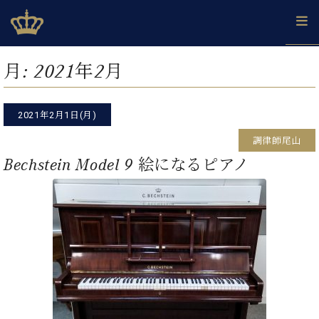
Skip
ベヒシュタインジャパン公式サイト
BECHSTEIN JAPAN Official Site
to
content
カ
月:
2021年2月
タ
ベ
ベ
ド
メ
企
ロ
C.
ヒ
ヒ
イ
ル
業
グ
ベ
シ
2021年2月1日(月)
シ
ツ
マ
情
ヒ
ュ
ュ
の
ガ
報
調律師尾山
シ
タ
展
タ
名
会
ュ
Bechstein Model 9 絵になるピアノ
イ
示
イ
器
員
採
タ
ン
ン
ベ
登
用
イ
で、
の
ヒ
録
情
ン
ピ
演
グ
シ
ご
報
コ
ア
奏
ラ
ュ
案
ン
ノ
し
ン
タ
内
サ
技
ベ
た
ド
イ
ー
術
ヒ
い！
ピ
ン
各
ト /
シ
学
ア
店
C.
ュ
び
ノ
ブ
舗
ベ
ベ
タ