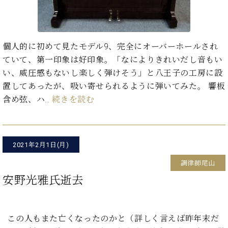
た
を
ラ
か
ヒ
ヒ
イ
い！
作
ン
ら
シ
シ
ン・
録
る
ド
の
ュ
ュ
サ
音
こ
ヒ
お
タ
タ
ロ
し
個人的に初めて見たモデル9、完全にオーバーホールされ
と
ス
知
イ
イ
ン
た
ていて、第一印象は好印象。「なによりきれいだし音もい
ト
ら
ン
ン
会
い！
い、威圧感もないし楽しく弾けそう」と八王子の工房に設
音
リ
せ
レ
の
員
と
色
ー
(入
置してあったが、吸い寄せられるように弾いてみた。 響板
ジ
秘
い
と
荷
デ
密
含め弦、ハ…
続きを読む
う
ベ
タ
情
ン
音
方
ヒ
ッ
報
ス
楽
は、
シ
チ
等)
ニ
家
お
ュ
ュ
達
2021年2月1日(月)
近
タ
ー
ベ
の
プ
く
C.
イ
調律師尾山
ス・
ヒ
声
レ
の
ベ
ン・
イ
安野光雅氏逝去
シ
ス
直
ヒ
ジ
ベ
ュ
リ
営
シ
ベ
ャ
ン
タ
リ
店
ュ
ヒ
パ
ト
イ
ー
舗
タ
シ
ン
この人もまた亡くなったのかと（詳しく言えば昨年末だ
ン・
ス
ま