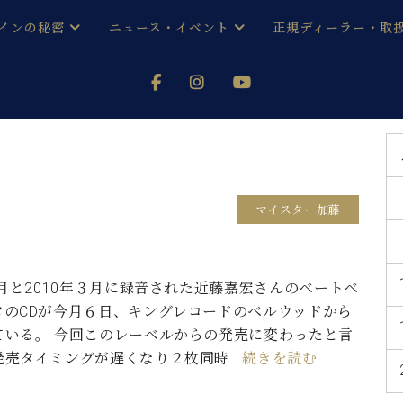
インの秘密
ニュース・イベント
正規ディーラー・取
アノを
器ベヒシュタイン
メルマガ会員登録ご案内
い！ という方は、お近くの直営店舗まで
オンライン試弾
ン レジデンス
ストリー
各店舗からのお知らせ
(入荷情報等)
シューレ音楽教室
声
/
C.ベヒシュタイン レジデンス
取り組
プレスリリース
マイスター加藤
(お知らせ・メディア情報)
京
インの音色
キャンペーン
スタッフご挨拶
インを弾く前に
９月と2010年３月に録音された近藤嘉宏さんのベートベ
技術者紹介
タのCDが今月６日、キングレコードのベルウッドから
展示情報【ユーロピアノ特選
コンサート
イン・シューレ
ている。 今回このレーベルからの発売に変わったと言
イベント情報
発売タイミングが遅くなり２枚同時…
続きを読む
八王子工房ブログ
レッスンイベント
ホール・スタジオ
アクセス
お問い合わせ