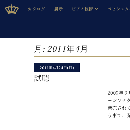
Skip
ベヒシュタインジャパン公式サイト
BECHSTEIN JAPAN Official Site
カタログ
展示
ピアノ技術
ベヒシュタ
to
content
ベヒシュタインのグランドピ
ドイツの名
作ること
ベヒシュタインで、 演奏したい！ 学びたい！ 録音した
C.ベヒシュタイン コンサート / C.ベヒシュタイ
ブランドヒ
月:
2011年4月
音色とタッチ
ベヒシュタイン・
趣味から本格的に学ぶ方まで大歓迎。
音楽家達の
C.ベヒシュタイン コンサート
ベヒシュタイン・ジャパンの
2011年4月24日(日)
み
ベヒシュタイン・セントラム 東
ベヒシュタ
試聴
ピアノ製造番号
店長ご挨拶
ベヒシュタ
2009年
展示情報
ーンソナ
ホール・スタジオレンタル
ベヒシュタ
発売され
ホール・スタジオ空き状況
う事で、
動画収録サービス
納入実績 
音楽教室
ピアノのコンシェルジュ