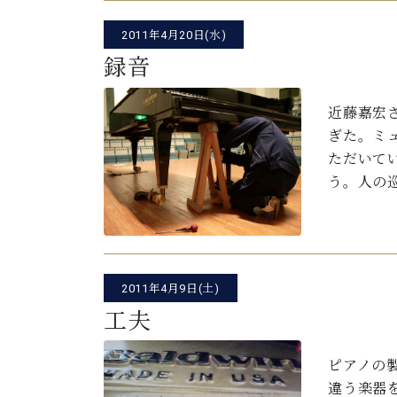
C.ベヒシュタイン コンサート
アクセス
納入実績 
グランドピアノ
2011年4月20日(水)
セントラム東京のご案内(PDF)
お問い合わせ
録音
ご愛用者の
C.ベヒシュタイン アカデミー
近藤嘉宏さ
アーティストカスタマーサービス(
W.ホフマン プロフェッショナル
ぎた。ミ
ただいて
アフターサービス(調律)
W.ホフマン トラディション
う。人の
調律師紹介
調律料金表
お問い合わせ
W.ホフマン ヴィジョン
尾山調律師のブログ Die Musikgasse（音楽の小道）
C.BECHSTEIN Digital(ベヒシュタイン デジタル)
2011年4月9日(土)
工夫
ピアノの
違う楽器