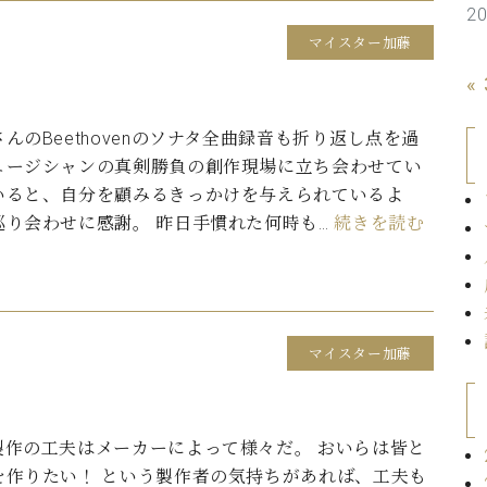
2
C.ベヒシュタイン コンサート
代理店主催イベント
音楽教室
アップライトピアノ
マイスター加藤
コンクール
«
声
音楽教室
んのBeethovenのソナタ全曲録音も折り返し点を過
調律)
ュージシャンの真剣勝負の創作現場に立ち会わせてい
いると、自分を顧みるきっかけを与えられているよ
巡り会わせに感謝。 昨日手慣れた何時も…
続きを読む
マイスター加藤
製作の工夫はメーカーによって様々だ。 おいらは皆と
を作りたい！ という製作者の気持ちがあれば、工夫も