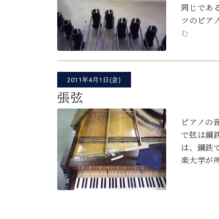
同じであ
ツのピア
む
2011年4月1日(金)
張弦
ピアノの音
で弦は鋼
は、鋼鉄
楽大学が