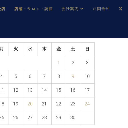
扱店
店舗・サロン・調律
会社案内
お問合せ
企業情報
メルマガ登録
採用情報
月
火
水
木
金
土
日
ベヒシュタイン・サロン会員
1
2
3
本社：八王子・技術営業センター
ベヒシュタイン・ジャパンブログ
4
5
6
7
8
9
10
11
12
13
14
15
16
17
中古】
18
19
20
21
22
23
24
25
26
27
28
29
30