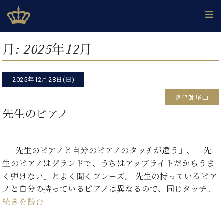
Skip
ベヒシュタインジャパン公式サイト
BECHSTEIN JAPAN Official Site
to
content
カ
月:
2025年12月
タ
ベ
ベ
ド
メ
企
ロ
C.
ヒ
ヒ
イ
ル
業
グ
ベ
シ
2025年12月28日(日)
シ
ツ
マ
情
ヒ
ュ
ュ
の
ガ
報
調律師尾山
シ
タ
展
タ
名
会
ュ
先生のピアノ
イ
示
イ
器
員
採
タ
ン
ン
ベ
登
用
イ
で、
の
ヒ
録
情
ン
ピ
演
グ
シ
ご
「先生のピアノと自分のピアノのタッチが違う」、「先
報
コ
ア
奏
ラ
ュ
案
生のピアノはグランドで、うちはアップライトだからうま
ン
ノ
し
ン
タ
内
サ
く弾けない」とよく聞くフレーズ。 先生の持っているピア
技
ベ
た
ド
イ
ー
術
ヒ
い！
ノと自分の持っているピアノは異なるので、同じタッチ…
ピ
ン
各
ト /
シ
学
ア
続きを読む
店
C.
ュ
び
ノ
ブ
舗
ベ
ベ
タ