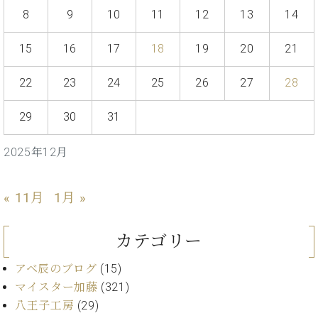
イ
ュ
ブ
ジ
(お
で
8
9
10
11
12
13
14
ン
タ
ロ
正
ャ
知
コ
イ
グ
オンライン試弾
規
パ
ら
ン
ン
15
16
17
18
19
20
21
デ
ン
せ・
メルマガ登録
サ
の
ィ
の
メ
ー
音
ー
22
23
24
25
26
27
28
取
デ
趣
ト
色
ラ
り
ィ
味
/
ー・
29
30
31
組
ア
か
C.
取
ベ
み
情
ら
ベ
扱
ヒ
報)
2025年12月
本
ヒ
店
シ
格
シ
ピ
ュ
的
ュ
ア
キ
タ
« 11月
1月 »
に
タ
ノ
ャ
店
イ
学
イ
製
ン
舗・
ン
ぶ
ン
造
ペ
サ
カテゴリー
を
方
レ
番
ー
ロ
弾
ま
ジ
号
ン
ン・
アベ辰のブログ
(15)
く
で
デ
調
マイスター加藤
(321)
前
大
ン
律
に
コ
八王子工房
(29)
歓
ス