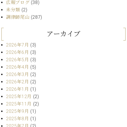
ン
広報ブログ
(38)
迎。
サ
ベ
未分類
(2)
会
ベヒ
ー
C.
ヒ
社
調律師尾山
(287)
シュ
ト
ベ
シ
案
ヒ
タイ
ュ
内
シ
アーカイブ
タ
レ
ン・
ュ
イ
ッ
シュ
タ
2026年7月
(3)
お
ン・
ス
イ
ーレ
2026年6月
(3)
問
シ
ン
ン
合
ュ
イ
2026年5月
(3)
音楽
コ
せ
ー
ベ
2026年4月
(5)
教室
ン
レ
ン
2026年3月
(2)
サ
ト
2026年2月
(2)
ー
納
ベ
ト
2026年1月
(1)
入
代
ヒ
グ
2025年12月
(2)
シ
実
理
ラ
2025年11月
(2)
ュ
績
店
ン
タ
2025年9月
(1)
ホ
主
ド
イ
ー
催
2025年8月
(1)
ピ
ン
ル・
イ
ア
2025年7月
(2)