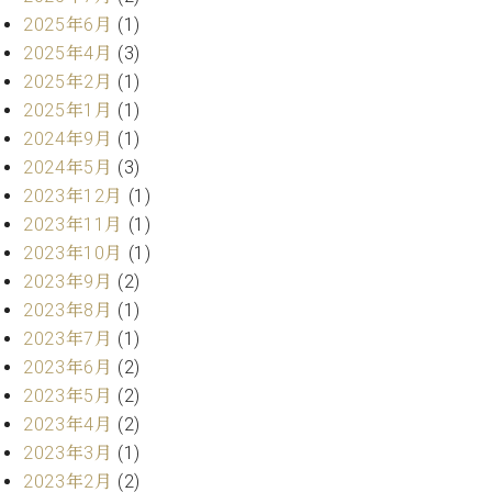
・
ス
ベ
ノ
セ
2025年6月
(1)
タ
ン
ン
2025年4月
(3)
ジ
ト
ト
C.
2025年2月
(1)
オ
ラ
ベ
2025年1月
(1)
ム
ヒ
コ
東
2024年9月
(1)
シ
納
ン
京
ュ
2024年5月
(3)
入
ク
タ
実
ー
2023年12月
(1)
イ
績
ル
店
2023年11月
(1)
ン
音
長
2023年10月
(1)
コ
楽
ご
音
2023年9月
(2)
ン
教
挨
楽
サ
2023年8月
(1)
室
拶
教
ー
展
2023年7月
(1)
室
ト
示
2023年6月
(2)
ご
ア
情
2023年5月
(2)
愛
ッ
報
用
2023年4月
(2)
プ
ホー
者
2023年3月
(1)
ラ
ル・
の
イ
2023年2月
(2)
スタ
声