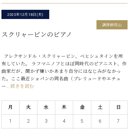
た
を
ラ
か
ヒ
ヒ
イ
い！
作
ン
ら
シ
シ
ン・
録
る
2025年12月18日(木)
ド
の
ュ
ュ
サ
音
こ
ヒ
お
タ
タ
ロ
調律師尾山
し
と
ス
知
イ
イ
ン
た
スクリャービンのピアノ
ト
ら
ン
ン
会
い！
音
リ
せ
レ
の
員
と
色
ー
(入
ジ
秘
い
と
荷
デ
アレクサンドル・スクリャービン、ベヒシュタインを所
密
う
ベ
タ
情
ン
音
有していた。 ラフマニノフとほぼ同時代のピアニスト、作
方
ヒ
ッ
報
ス
楽
は、
曲家だが、聞かず嫌いかあまり自分にはなじみがなかっ
シ
チ
等)
ニ
家
お
た。ここ最近ショパンの同名曲（プレリュードやエチュ
ュ
ュ
達
近
タ
ー…
続きを読む
ー
ベ
の
プ
く
C.
イ
ス・
ヒ
声
レ
の
ベ
ン・
イ
シ
ス
直
ヒ
ジ
ベ
月
火
水
木
金
土
日
ュ
リ
営
シ
ベ
ャ
ン
タ
リ
店
ュ
ヒ
パ
ト
イ
ー
舗
1
2
3
4
5
6
7
タ
シ
ン
ン・
ス
ま