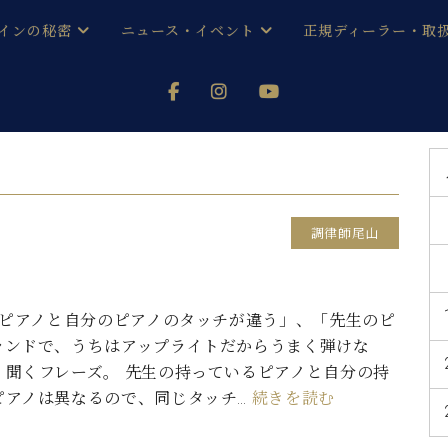
インの秘密
ニュース・イベント
正規ディーラー・取
アノを
器ベヒシュタイン
メルマガ会員登録ご案内
い！ という方は、お近くの直営店舗まで
オンライン試弾
ン レジデンス
ストリー
各店舗からのお知らせ
(入荷情報等)
シューレ音楽教室
声
/
C.ベヒシュタイン レジデンス
取り組
プレスリリース
調律師尾山
(お知らせ・メディア情報)
京
インの音色
キャンペーン
スタッフご挨拶
インを弾く前に
ピアノと自分のピアノのタッチが違う」、「先生のピ
技術者紹介
ランドで、うちはアップライトだからうまく弾けな
展示情報【ユーロピアノ特選
コンサート
イン・シューレ
く聞くフレーズ。 先生の持っているピアノと自分の持
イベント情報
ピアノは異なるので、同じタッチ…
続きを読む
八王子工房ブログ
レッスンイベント
ホール・スタジオ
アクセス
お問い合わせ