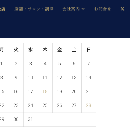
扱店
店舗・サロン・調律
会社案内
お問合せ
企業情報
メルマガ登録
採用情報
月
火
水
木
金
土
日
ベヒシュタイン・サロン会員
1
2
3
4
5
6
7
本社：八王子・技術営業センター
ベヒシュタイン・ジャパンブログ
8
9
10
11
12
13
14
15
16
17
18
19
20
21
中古】
22
23
24
25
26
27
28
29
30
31