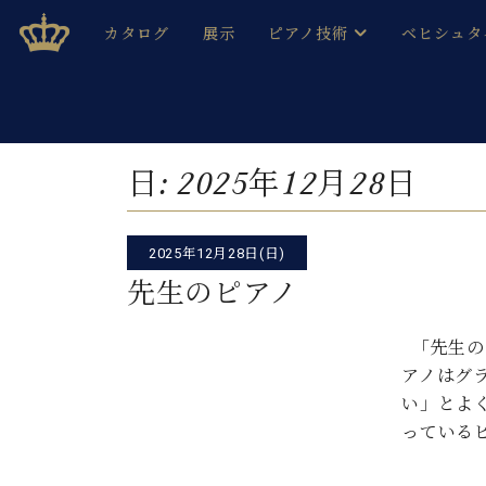
Skip
ベヒシュタインジャパン公式サイト
BECHSTEIN JAPAN Official Site
カタログ
展示
ピアノ技術
ベヒシュタ
to
content
ベヒシュタインのグランドピ
ドイツの名
作ること
ベヒシュタインで、 演奏したい！ 学びたい！ 録音した
C.ベヒシュタイン コンサート / C.ベヒシュタイ
ブランドヒ
日:
2025年12月28日
音色とタッチ
ベヒシュタイン・
趣味から本格的に学ぶ方まで大歓迎。
音楽家達の
C.ベヒシュタイン コンサート
ベヒシュタイン・ジャパンの
2025年12月28日(日)
み
ベヒシュタイン・セントラム 東
ベヒシュタ
先生のピアノ
ピアノ製造番号
店長ご挨拶
ベヒシュタ
「先生の
展示情報
アノはグ
ホール・スタジオレンタル
ベヒシュタ
い」とよ
ホール・スタジオ空き状況
っている
動画収録サービス
納入実績 
音楽教室
ピアノのコンシェルジュ