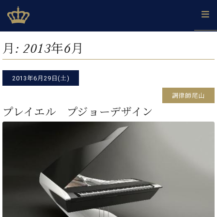
Skip
ベヒシュタインジャパン公式サイト
BECHSTEIN JAPAN Official Site
to
content
カ
月:
2013年6月
タ
ベ
ベ
ド
メ
企
ロ
C.
ヒ
ヒ
イ
ル
業
グ
ベ
シ
2013年6月29日(土)
シ
ツ
マ
情
ヒ
ュ
ュ
の
ガ
報
調律師尾山
シ
タ
展
タ
名
会
ュ
プレイエル プジョーデザイン
イ
示
イ
器
員
採
タ
ン
ン
ベ
登
用
イ
で、
の
ヒ
録
情
ン
ピ
演
グ
シ
ご
報
コ
ア
奏
ラ
ュ
案
ン
ノ
し
ン
タ
内
サ
技
ベ
た
ド
イ
ー
術
ヒ
い！
ピ
ン
各
ト /
シ
学
ア
店
C.
ュ
び
ノ
ブ
舗
ベ
ベ
タ