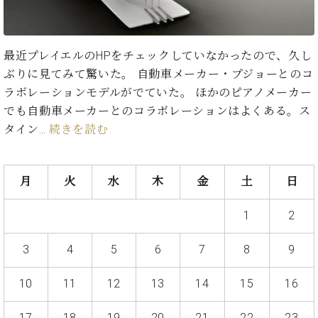
た
を
ラ
か
ヒ
ヒ
イ
い！
作
ン
ら
シ
シ
ン・
録
る
ド
の
ュ
ュ
サ
音
こ
最近プレイエルのHPをチェックしていなかったので、久し
ヒ
お
タ
タ
ロ
し
と
ス
知
ぶりに見てみて驚いた。 自動車メーカー・プジョーとのコ
イ
イ
ン
た
ト
ら
ン
ン
ラボレーションモデルがでていた。 ほかのピアノメーカー
会
い！
音
リ
せ
レ
の
員
と
でも自動車メーカーとのコラボレーションはよくある。ス
色
ー
(入
ジ
秘
い
タイン…
続きを読む
と
荷
デ
密
う
ベ
タ
情
ン
音
方
ヒ
ッ
報
ス
楽
は、
シ
チ
等)
月
火
水
木
金
土
日
ニ
家
お
ュ
ュ
達
近
タ
ー
1
2
ベ
の
プ
く
C.
イ
ス・
ヒ
声
レ
の
ベ
ン・
イ
3
4
5
6
7
8
9
シ
ス
直
ヒ
ジ
ベ
ュ
リ
営
シ
ベ
ャ
ン
タ
リ
店
10
11
12
13
14
15
16
ュ
ヒ
パ
ト
イ
ー
舗
タ
シ
ン
ン・
ス
ま
17
18
19
20
21
22
23