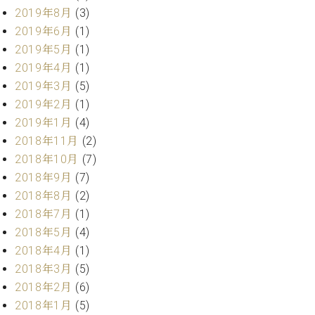
ー
2019年8月
(3)
内
(PDF)
2019年6月
(1)
W.
お
2019年5月
(1)
ホ
問
2019年4月
(1)
フ
い
2019年3月
(5)
マ
合
ン
2019年2月
(1)
わ
プ
2019年1月
(4)
せ
ロ
2018年11月
(2)
フ
2018年10月
(7)
ェ
本
2018年9月
(7)
ッ
社
2018年8月
(2)
シ
：
ョ
2018年7月
(1)
八
ナ
2018年5月
(4)
王
ル
子
2018年4月
(1)
・
2018年3月
(5)
技
W.
2018年2月
(6)
術
ホ
営
2018年1月
(5)
フ