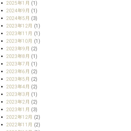
・
2025年1月
(1)
ス
ベ
ノ
セ
タ
ン
2024年9月
(1)
ン
ジ
ト
ト
C.
2024年5月
(3)
オ
ラ
ベ
2023年12月
(1)
ム
ヒ
コ
2023年11月
(1)
東
シ
納
ン
2023年10月
(1)
京
ュ
入
ク
2023年9月
(2)
タ
実
ー
2023年8月
(1)
イ
績
ル
店
ン
2023年7月
(1)
音
長
コ
楽
ご
2023年6月
(2)
音
ン
教
挨
2023年5月
(2)
楽
サ
室
拶
教
2023年4月
(2)
ー
展
室
2023年3月
(1)
ト
示
ご
ア
2023年2月
(2)
情
愛
ッ
2023年1月
(3)
報
用
プ
ホー
2022年12月
(2)
者
ラ
ル・
2022年11月
(2)
の
イ
スタ
声