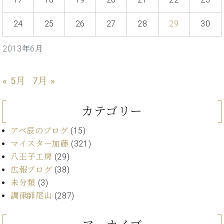
イ
ュ
ブ
ジ
(お
で
ン
タ
ロ
正
ャ
知
コ
イ
グ
オンライン試弾
24
25
26
27
28
29
30
規
パ
ら
ン
ン
デ
ン
せ・
メルマガ登録
サ
の
ィ
2013年6月
の
メ
ー
音
ー
取
デ
趣
ト
色
ラ
り
ィ
味
/
ー・
« 5月
7月 »
組
ア
か
C.
取
ベ
み
情
ら
ベ
扱
ヒ
報)
カテゴリー
本
ヒ
店
シ
格
シ
ピ
ュ
アベ辰のブログ
(15)
的
ュ
ア
キ
タ
に
タ
ノ
ャ
マイスター加藤
(321)
店
イ
学
イ
製
ン
舗・
八王子工房
(29)
ン
ぶ
ン
造
ペ
サ
広報ブログ
(38)
を
方
レ
番
ー
ロ
弾
未分類
(3)
ま
ジ
号
ン
ン・
く
調律師尾山
(287)
で
デ
調
前
大
ン
律
に
コ
歓
ス