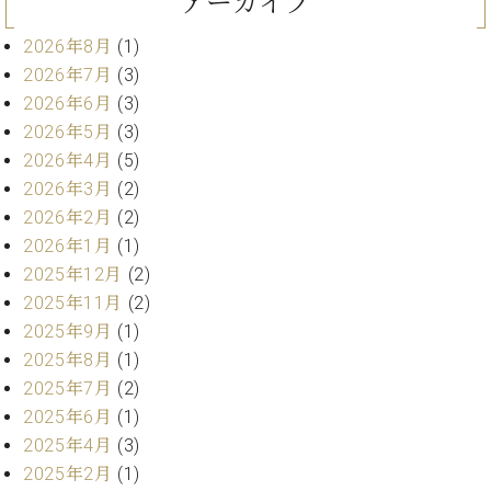
アーカイブ
ン
迎。
サ
ベ
会
ベヒ
2026年8月
(1)
ー
C.
ヒ
社
シュ
2026年7月
(3)
ト
ベ
シ
案
ヒ
2026年6月
(3)
タイ
ュ
内
シ
2026年5月
(3)
タ
レ
ン・
ュ
イ
ッ
2026年4月
(5)
シュ
タ
お
ン・
ス
2026年3月
(2)
イ
ーレ
問
シ
ン
2026年2月
(2)
ン
合
ュ
イ
音楽
コ
2026年1月
(1)
せ
ー
ベ
教室
ン
2025年12月
(2)
レ
ン
サ
ト
2025年11月
(2)
ー
2025年9月
(1)
納
ベ
ト
2025年8月
(1)
入
代
ヒ
グ
シ
実
理
2025年7月
(2)
ラ
ュ
績
店
ン
2025年6月
(1)
タ
ホ
主
ド
2025年4月
(3)
イ
ー
催
ピ
ン
2025年2月
(1)
ル・
イ
ア