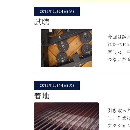
C.ベヒシュタイン コンサート
アクセス
納入実績 
グランドピアノ
2012年2月24日(金)
セントラム東京のご案内(PDF)
お問い合わせ
試聴
ご愛用者の
C.ベヒシュタイン アカデミー
今回は試
アーティストカスタマーサービス(
W.ホフマン プロフェッショナル
れたベヒシ
庫した。早
アフターサービス(調律)
W.ホフマン トラディション
つないだ
調律師紹介
調律料金表
お問い合わせ
W.ホフマン ヴィジョン
尾山調律師のブログ Die Musikgasse（音楽の小道）
2012年2月14日(火)
C.BECHSTEIN Digital(ベヒシュタイン デジタル)
着地
引き取っ
し、作業
アクショ