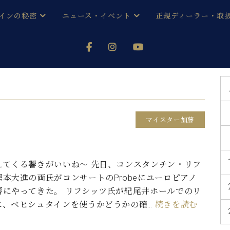
インの秘密
ニュース・イベント
正規ディーラー・取
アノを
器ベヒシュタイン
メルマガ会員登録ご案内
い！ という方は、お近くの直営店舗まで
オンライン試弾
ン レジデンス
ストリー
各店舗からのお知らせ
(入荷情報等)
シューレ音楽教室
声
/
C.ベヒシュタイン レジデンス
取り組
プレスリリース
マイスター加藤
(お知らせ・メディア情報)
京
インの音色
キャンペーン
スタッフご挨拶
インを弾く前に
えてくる響きがいいね～ 先日、コンスタンチン・リフ
技術者紹介
本大進の両氏がコンサートのProbeにユーロピアノ
展示情報【ユーロピアノ特選
コンサート
イン・シューレ
房にやってきた。 リフシッツ氏が紀尾井ホールでのリ
イベント情報
に、ベヒシュタインを使うかどうかの確…
続きを読む
八王子工房ブログ
レッスンイベント
ホール・スタジオ
アクセス
お問い合わせ