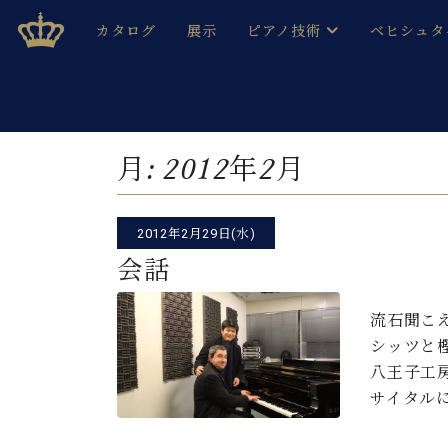
Skip
ベヒシュタインジャパン公式サイト
BECHSTEIN JAPAN Official Site
カタログ
展示
ピアノ技術
ベヒシュタ
to
content
ベヒシュタインのグランドピ
ドイツの名
作ること
ベヒシュタインで、 演奏したい！ 学びたい！ 録音した
C.ベヒシュタイン コンサート / C.ベヒシュタイ
ブランドヒ
月:
2012年2月
音色とタッチ
ベヒシュタイン・
趣味から本格的に学ぶ方まで大歓迎。
音楽家達の
C.ベヒシュタイン コンサート
ベヒシュタイン・ジャパンの
2012年2月29日(水)
み
ベヒシュタイン・セントラム 東
ベヒシュタ
会話
ピアノ製造番号
店長ご挨拶
ベヒシュタ
流石聞こ
展示情報
シッツと樫
ホール・スタジオレンタル
ベヒシュタ
八王子工
ホール・スタジオ空き状況
サイタル
動画収録サービス
納入実績 
音楽教室
ピアノのコンシェルジュ