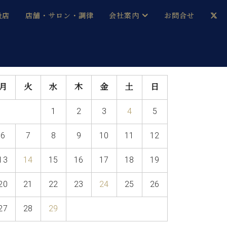
扱店
店舗・サロン・調律
会社案内
お問合せ
企業情報
メルマガ登録
採用情報
月
火
水
木
金
土
日
ベヒシュタイン・サロン会員
1
2
3
4
5
本社：八王子・技術営業センター
ベヒシュタイン・ジャパンブログ
6
7
8
9
10
11
12
13
14
15
16
17
18
19
中古】
20
21
22
23
24
25
26
27
28
29