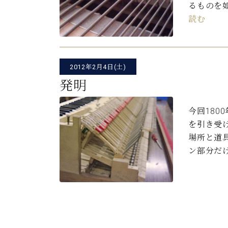
るものを
読む
2012年2月4日(土)
発明
今回1800
を引き受
場所と道
ン部分だ