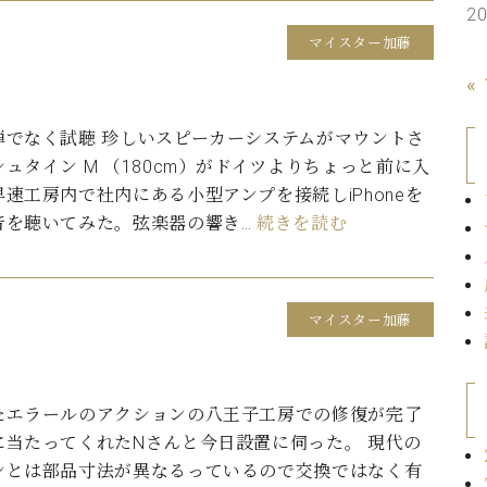
2
C.ベヒシュタイン コンサート
代理店主催イベント
音楽教室
アップライトピアノ
マイスター加藤
コンクール
«
声
音楽教室
弾でなく試聴 珍しいスピーカーシステムがマウントさ
調律)
ュタイン M （180cm）がドイツよりちょっと前に入
速工房内で社内にある小型アンプを接続しiPhoneを
音を聴いてみた。弦楽器の響き…
続きを読む
マイスター加藤
たエラールのアクションの八王子工房での修復が完了
に当たってくれたNさんと今日設置に伺った。 現代の
ンとは部品寸法が異なるっているので交換ではなく有