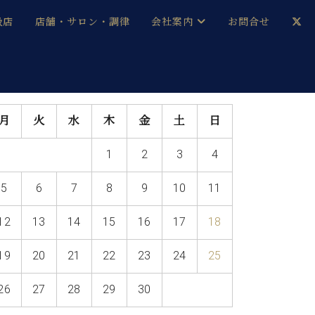
扱店
店舗・サロン・調律
会社案内
お問合せ
企業情報
メルマガ登録
採用情報
月
火
水
木
金
土
日
ベヒシュタイン・サロン会員
1
2
3
4
本社：八王子・技術営業センター
ベヒシュタイン・ジャパンブログ
5
6
7
8
9
10
11
12
13
14
15
16
17
18
中古】
19
20
21
22
23
24
25
26
27
28
29
30