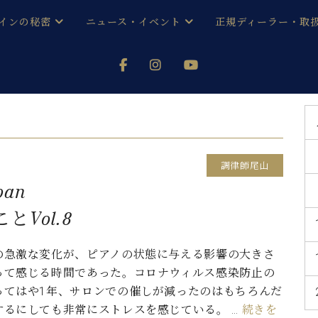
インの秘密
ニュース・イベント
正規ディーラー・取
アノを
器ベヒシュタイン
メルマガ会員登録ご案内
い！ という方は、お近くの直営店舗まで
オンライン試弾
ン レジデンス
ストリー
各店舗からのお知らせ
(入荷情報等)
シューレ音楽教室
声
/
C.ベヒシュタイン レジデンス
取り組
プレスリリース
調律師尾山
(お知らせ・メディア情報)
京
インの音色
pan
Vol.8
キャンペーン
スタッフご挨拶
インを弾く前に
技術者紹介
の急激な変化が、ピアノの状態に与える影響の大きさ
展示情報【ユーロピアノ特選
コンサート
イン・シューレ
イベント情報
って感じる時間であった。コロナウィルス感染防止の
八王子工房ブログ
ってはや1年、サロンでの催しが減ったのはもちろんだ
レッスンイベント
ホール・スタジオ
アクセス
するにしても非常にストレスを感じている。 …
続きを
お問い合わせ