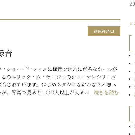
2
C.ベヒシュタイン コンサート
代理店主催イベント
音楽教室
アップライトピアノ
コンクール
«
声
調律師尾山
音楽教室
調律)
録音
ラ・ショー=ド=フォンに録音で非常に有名なホールが
。このエリック・ル・サージュのシューマンシリーズ
録音されています。はじめスタジオなのかな？と思っ
が、写真で見ると1,000人以上が入るホ…
続きを読む