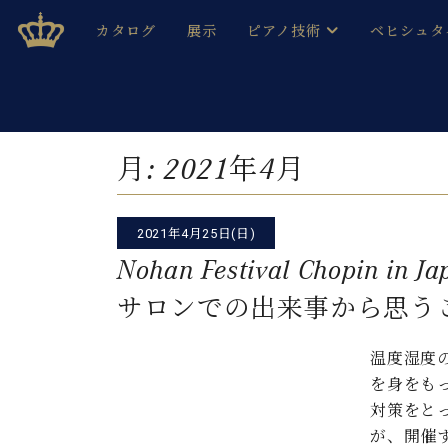
Skip
ベヒシュタインジャパン公式サイト
BECHSTEIN JAPAN Official Site
カタログ
展示
ピアノ技術
ベヒシュタ
to
content
ベヒシュタインのグランドピ
ドイツの名
作ること
ベヒシュタインで、 演奏したい！ 学びたい！ 録音した
C.ベヒシュタイン コンサート / C.ベヒシュタイ
ブランドヒ
月:
2021年4月
音色とタッチ
ベヒシュタイン・
趣味から本格的に学ぶ方まで大歓迎。
音楽家達の
C.ベヒシュタイン コンサート
ベヒシュタイン・ジャパンの
2021年4月25日(日)
み
ベヒシュタイン・セントラム 東
ベヒシュタ
Nohan Festival Chopin in Ja
サロンでの出来事から思うこと
ピアノ製造番号
店長ご挨拶
ベヒシュタ
展示情報
温度湿度
ホール・スタジオレンタル
ベヒシュタ
ホール・スタジオ空き状況
を身をも
動画収録サービス
対策をと
納入実績 
音楽教室
が、開催
ピアノのコンシェルジュ