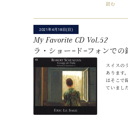
C.ベヒシュタイン コンサート
読む
アクセス
納入実績 
グランドピアノ
セントラム東京のご案内(PDF)
お問い合わせ
ご愛用者の
C.ベヒシュタイン アカデミー
2021年4月18日(日)
アーティストカスタマーサービス(
My Favorite CD Vol.52
W.ホフマン プロフェッショナル
ラ・ショー=ド=フォンでの
アフターサービス(調律)
W.ホフマン トラディション
調律師紹介
スイスの
調律料金表
お問い合わせ
あります
W.ホフマン ヴィジョン
尾山調律師のブログ Die Musikgasse（音楽の小道）
はそこで
ていました
C.BECHSTEIN Digital(ベヒシュタイン デジタル)