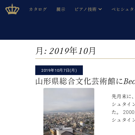
Skip
ベヒシュタインジャパン公式サイト
BECHSTEIN JAPAN Official Site
カタログ
展示
ピアノ技術
ベヒシュタ
to
content
ベヒシュタインのグランドピ
ドイツの名
作ること
ベヒシュタインで、 演奏したい！ 学びたい！ 録音した
C.ベヒシュタイン コンサート / C.ベヒシュタイ
ブランドヒ
月:
2019年10月
音色とタッチ
ベヒシュタイン・
趣味から本格的に学ぶ方まで大歓迎。
音楽家達の
C.ベヒシュタイン コンサート
ベヒシュタイン・ジャパンの
2019年10月7日(月)
み
ベヒシュタイン・セントラム 東
ベヒシュタ
山形県総合文化芸術館にBechst
ピアノ製造番号
店長ご挨拶
ベヒシュタ
先月末に
展示情報
シュタイン
ホール・スタジオレンタル
ベヒシュタ
た。 20
ホール・スタジオ空き状況
シュタイ
動画収録サービス
納入実績 
音楽教室
ピアノのコンシェルジュ