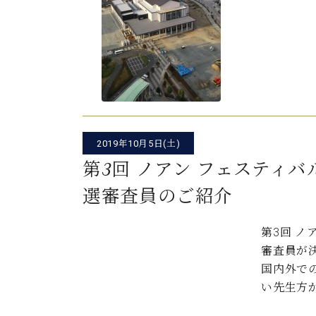
C.ベヒシュタイン コンサート
アクセス
納入実績 
グランドピアノ
セントラム東京のご案内(PDF)
お問い合わせ
ご愛用者の
C.ベヒシュタイン アカデミー
アーティストカスタマーサービス(
W.ホフマン プロフェッショナル
アフターサービス(調律)
W.ホフマン トラディション
2019年10月5日(土)
調律師紹介
調律料金表
第3回 ノアン フェスティバ
お問い合わせ
W.ホフマン ヴィジョン
選審査員のご紹介
尾山調律師のブログ Die Musikgasse（音楽の小道）
C.BECHSTEIN Digital(ベヒシュタイン デジタル)
第3回 ノ
審査員が
国内外で
い先生方