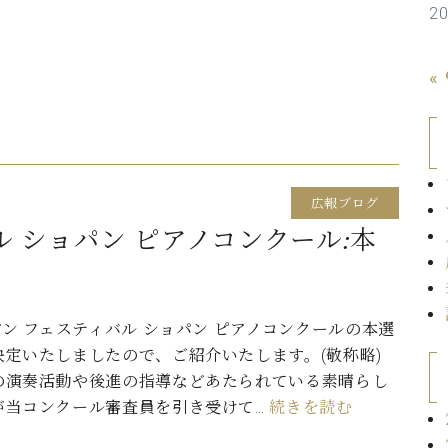
2
C.ベヒシュタイン コンサート
代理店主催イベント
音楽教室
アップライトピアノ
コンクール
«
声
音楽教室
調律)
広報ブログ
ル ショパン ピアノコンクール:本
アン フェスティバル ショパン ピアノコンクールの本選
決定いたしましたので、ご紹介いたします。(敬称略)
の演奏活動や後進の指導などあたられている素晴らし
が当コンクール審査員を引き受けて…
続きを読む