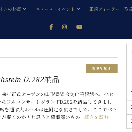
インの秘密
ニュース・イベント
正規ディーラー・取
アノを
器ベヒシュタイン
メルマガ会員登録ご案内
い！ という方は、お近くの直営店舗まで
オンライン試弾
ン レジデンス
ストリー
各店舗からのお知らせ
(入荷情報等)
シューレ音楽教室
声
/
C.ベヒシュタイン レジデンス
取り組
プレスリリース
調律師尾山
(お知らせ・メディア情報)
京
インの音色
ein D.282納品
キャンペーン
スタッフご挨拶
インを弾く前に
、来年正式オープンの山形県総合文化芸術館へ、ベヒ
技術者紹介
のフルコンサートグランドD.282を納品してきまし
展示情報【ユーロピアノ特選
コンサート
イン・シューレ
00席を超す大ホールは圧倒定な広さでした。ここでベヒ
イベント情報
ンが響くのか！と思うと感慨深いもの…
続きを読む
八王子工房ブログ
レッスンイベント
ホール・スタジオ
アクセス
お問い合わせ