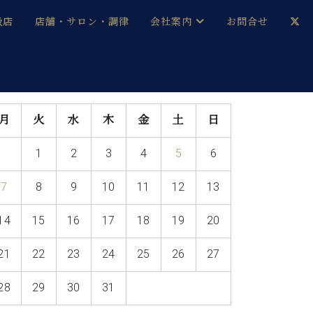
扱店
店舗・サロン・調律
会社案内
お問合せ
企業情報
メルマガ登録
採用情報
月
火
水
木
金
土
日
ベヒシュタイン・サロン会員
1
2
3
4
5
6
本社：八王子・技術営業センター
ベヒシュタイン・ジャパンブログ
7
8
9
10
11
12
13
14
15
16
17
18
19
20
中古】
21
22
23
24
25
26
27
28
29
30
31