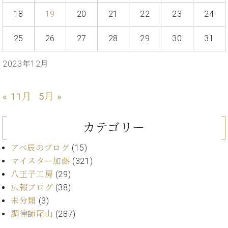
イ
ュ
ブ
ジ
(お
で
ン
タ
ロ
正
18
19
20
21
22
23
24
ャ
知
コ
イ
グ
オンライン試弾
規
パ
ら
ン
ン
デ
25
26
27
28
29
30
31
ン
せ・
メルマガ登録
サ
の
ィ
の
メ
ー
音
ー
取
デ
2023年12月
趣
ト
色
ラ
り
ィ
味
/
ー・
組
ア
か
C.
取
ベ
« 11月
5月 »
み
情
ら
ベ
扱
ヒ
報)
本
ヒ
店
シ
格
シ
ピ
カテゴリー
ュ
的
ュ
ア
キ
タ
に
タ
ノ
ャ
店
アベ辰のブログ
(15)
イ
学
イ
製
ン
舗・
マイスター加藤
(321)
ン
ぶ
ン
造
ペ
サ
を
八王子工房
(29)
方
レ
番
ー
ロ
弾
広報ブログ
(38)
ま
ジ
号
ン
ン・
く
未分類
(3)
で
デ
調
前
大
ン
調律師尾山
(287)
律
に
コ
歓
ス