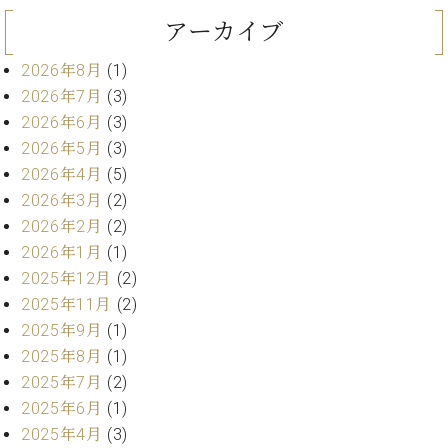
ン
迎。
サ
アーカイブ
ベ
会
ベヒ
ー
C.
ヒ
社
シュ
ト
ベ
2026年8月
(1)
シ
案
ヒ
タイ
2026年7月
(3)
ュ
内
シ
タ
レ
2026年6月
(3)
ン・
ュ
イ
ッ
2026年5月
(3)
シュ
タ
お
ン・
ス
2026年4月
(5)
イ
ーレ
問
シ
ン
2026年3月
(2)
ン
合
ュ
イ
音楽
コ
2026年2月
(2)
せ
ー
ベ
教室
ン
2026年1月
(1)
レ
ン
サ
ト
2025年12月
(2)
ー
2025年11月
(2)
納
ベ
ト
入
代
ヒ
2025年9月
(1)
グ
シ
実
理
ラ
2025年8月
(1)
ュ
績
店
ン
2025年7月
(2)
タ
ホ
主
ド
2025年6月
(1)
イ
ー
催
ピ
ン
2025年4月
(3)
ル・
イ
ア