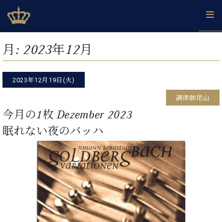
Skip
ベヒシュタインジャパン公式サイト
BECHSTEIN JAPAN Official Site
to
content
カ
月:
2023年12月
タ
ベ
ベ
ド
メ
企
ロ
C.
ヒ
ヒ
イ
ル
業
グ
ベ
シ
2023年12月19日(火)
シ
ツ
マ
情
ヒ
ュ
ュ
の
ガ
報
調律師尾山
シ
タ
展
タ
名
会
ュ
今月の1枚 Dezember 2023
イ
示
イ
器
員
採
タ
ン
ン
ベ
登
眠れない夜のバッハ
用
イ
で、
の
ヒ
録
情
ン
ピ
演
グ
シ
ご
報
コ
ア
奏
ラ
ュ
案
ン
ノ
し
ン
タ
内
サ
技
ベ
た
ド
イ
ー
術
ヒ
い！
ピ
ン
各
ト /
シ
学
ア
店
C.
ュ
び
ノ
ブ
舗
ベ
ベ
タ