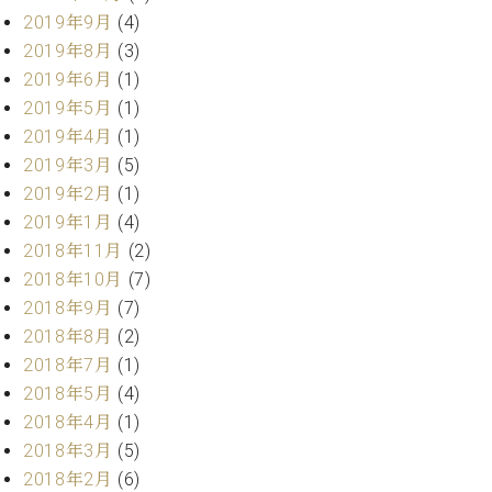
ー
内
2019年9月
(4)
(PDF)
2019年8月
(3)
W.
お
2019年6月
(1)
ホ
問
2019年5月
(1)
フ
い
2019年4月
(1)
マ
合
ン
2019年3月
(5)
わ
プ
せ
2019年2月
(1)
ロ
2019年1月
(4)
フ
2018年11月
(2)
ェ
本
2018年10月
(7)
ッ
社
シ
2018年9月
(7)
：
ョ
2018年8月
(2)
八
ナ
王
2018年7月
(1)
ル
子
2018年5月
(4)
・
2018年4月
(1)
技
W.
術
2018年3月
(5)
ホ
営
2018年2月
(6)
フ