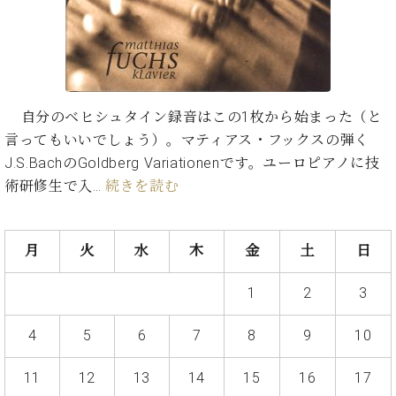
た
を
ラ
か
ヒ
ヒ
イ
い！
作
ン
ら
シ
シ
ン・
録
る
ド
の
ュ
ュ
サ
音
こ
ヒ
お
タ
タ
ロ
し
と
ス
知
イ
イ
ン
た
ト
ら
ン
ン
会
自分のベヒシュタイン録音はこの1枚から始まった（と
い！
音
リ
せ
レ
の
員
と
言ってもいいでしょう）。マティアス・フックスの弾く
色
ー
(入
ジ
秘
い
J.S.BachのGoldberg Variationenです。ユーロピアノに技
と
荷
デ
密
う
ベ
術研修生で入…
続きを読む
タ
情
ン
音
方
ヒ
ッ
報
ス
楽
は、
シ
チ
等)
ニ
家
お
ュ
ュ
月
火
水
木
金
土
日
達
近
タ
ー
ベ
の
プ
く
C.
イ
ス・
ヒ
声
レ
の
1
2
3
ベ
ン・
イ
シ
ス
直
ヒ
ジ
ベ
ュ
リ
営
4
5
6
7
8
9
10
シ
ベ
ャ
ン
タ
リ
店
ュ
ヒ
パ
ト
イ
ー
舗
タ
シ
ン
11
12
13
14
15
16
17
ン・
ス
ま