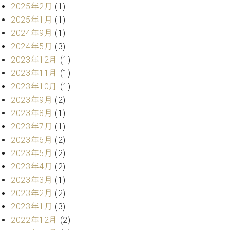
・
2025年2月
(1)
ス
ベ
ノ
セ
タ
ン
2025年1月
(1)
ン
ジ
ト
ト
C.
2024年9月
(1)
オ
ラ
ベ
2024年5月
(3)
ム
ヒ
コ
2023年12月
(1)
東
シ
納
ン
京
2023年11月
(1)
ュ
入
ク
2023年10月
(1)
タ
実
ー
イ
2023年9月
(2)
績
ル
店
ン
音
長
2023年8月
(1)
コ
楽
ご
2023年7月
(1)
音
ン
教
挨
2023年6月
(2)
楽
サ
室
拶
教
2023年5月
(2)
ー
展
室
2023年4月
(2)
ト
示
ご
ア
2023年3月
(1)
情
愛
ッ
報
2023年2月
(2)
用
プ
ホー
2023年1月
(3)
者
ラ
ル・
の
2022年12月
(2)
イ
スタ
声