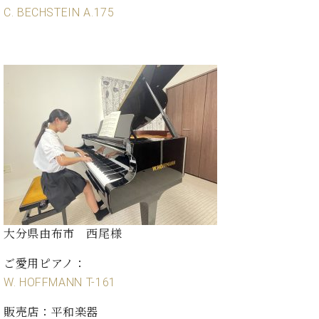
・
ス
ベ
C. BECHSTEIN A.175
ノ
セ
タ
ン
ン
ジ
ト
ト
C.
オ
ラ
ベ
ム
ヒ
コ
東
シ
納
ン
京
ュ
入
ク
タ
実
ー
イ
績
ル
店
ン
音
長
コ
楽
ご
音
ン
教
挨
楽
サ
室
拶
教
ー
展
室
ト
大分県由布市 西尾様
示
ご
ア
情
愛
ッ
ご愛用ピアノ：
報
用
プ
W. HOFFMANN T-161
ホー
者
ラ
ル・
の
イ
販売店：平和楽器
スタ
声