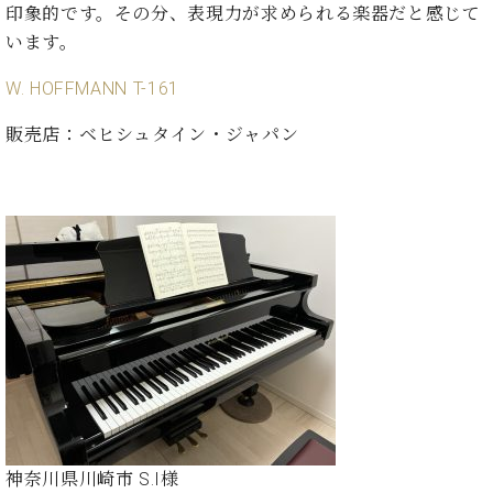
印象的です。その分、表現力が求められる楽器だと感じて
ーロ
います。
ピア
C.BECHSTEIN
ノ特
Digital(ベ
W. HOFFMANN T-161
選中
ヒ
古】
シ
販売店：ベヒシュタイン・ジャパン
イ
ュ
ベ
タ
ン
イ
ト
ン
情
デ
報
ジ
八
タ
王
ル)
子
工
房
ブ
ロ
グ
神奈川県川崎市
S.I
様
ア