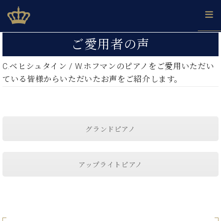
Skip
ベヒシュタインジャパン公式サイト
BECHSTEIN JAPAN Official Site
to
content
カ
ご愛用者の声
タ
ベ
ベ
ド
メ
企
ロ
C.
ベヒシュタイン
/ W.
ホフマンのピアノをご愛用いただい
C.
ヒ
ヒ
イ
ル
業
グ
ベ
ている皆様からいただいたお声をご紹介します。
シ
シ
ツ
マ
情
ヒ
ュ
ュ
の
ガ
報
シ
タ
展
タ
名
会
ュ
イ
示
イ
器
員
採
タ
ン
ン
ベ
登
グランドピアノ
用
イ
で、
の
ヒ
録
情
ン
ピ
演
グ
シ
ご
報
コ
ア
奏
ラ
ュ
案
ン
アップライトピアノ
ノ
し
ン
タ
内
サ
技
ベ
た
ド
イ
ー
術
ヒ
い！
ピ
ン
各
ト /
シ
学
ア
店
C.
ュ
び
ノ
ブ
舗
ベ
ベ
タ