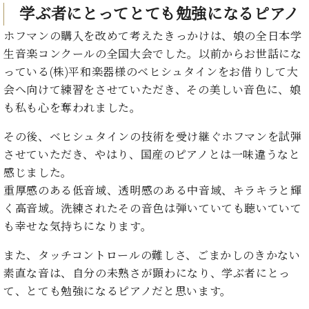
ト
ジオ
学ぶ者にとってとても勉強になるピアノ
ピ
レン
ホフマンの購入を改めて考えたきっかけは、娘の全日本学
ア
タル
ノ
生音楽コンクールの全国大会でした。以前からお世話にな
ホー
ル・
っている(株)平和楽器様のベヒシュタインをお借りして大
C.
スタ
会へ向けて練習をさせていただき、その美しい音色に、娘
ベ
ジオ
も私も心を奪われました。
ヒ
空き
シ
状況
その後、ベヒシュタインの技術を受け継ぐホフマンを試弾
ュ
動
させていただき、やはり、国産のピアノとは一味違うなと
タ
画
感じました。
イ
収
ン
重厚感のある低音域、透明感のある中音域、キラキラと輝
録
レ
サ
く高音域。洗練されたその音色は弾いていても聴いていて
ジ
ー
も幸せな気持ちになります。
デ
ビ
ン
ス
また、タッチコントロールの難しさ、ごまかしのきかない
ス
音
素直な音は、自分の未熟さが顕わになり、学ぶ者にとっ
ア
楽
て、とても勉強になるピアノだと思います。
ッ
教