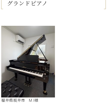
た
を
グランドピアノ
ラ
か
ヒ
ヒ
イ
い！
作
ン
ら
シ
シ
ン・
録
る
ド
の
ュ
ュ
サ
音
こ
ヒ
お
タ
タ
ロ
し
と
ス
知
イ
イ
ン
た
ト
ら
ン
ン
会
い！
音
リ
せ
レ
の
員
と
色
ー
(入
ジ
秘
い
と
荷
デ
密
う
ベ
タ
情
ン
音
方
ヒ
ッ
報
ス
楽
は、
シ
チ
等)
ニ
家
お
ュ
ュ
達
近
タ
ー
ベ
の
プ
く
C.
イ
ス・
ヒ
声
レ
の
ベ
ン・
イ
シ
ス
直
ヒ
ジ
ベ
ュ
リ
営
シ
ベ
ャ
ン
タ
リ
店
ュ
ヒ
パ
ト
イ
ー
舗
福井県坂井市 M.I様
タ
シ
ン
ン・
ス
ま