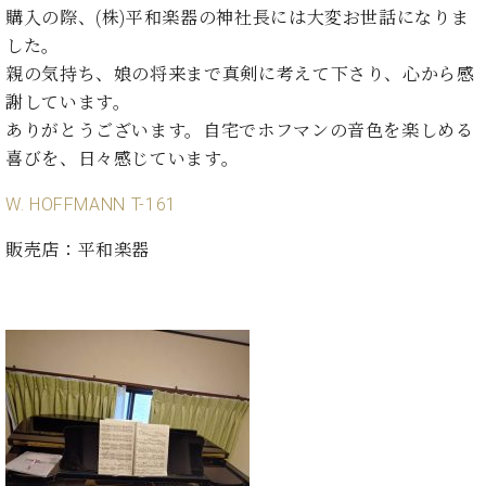
プ
室
購入の際、(株)平和楽器の神社長には大変お世話になりま
ラ
ピ
した。
イ
ア
ト
親の気持ち、娘の将来まで真剣に考えて下さり、心から感
ノ
ピ
謝しています。
の
ア
コ
ありがとうございます。自宅でホフマンの音色を楽しめる
ノ
ン
喜びを、日々感じています。
シ
ェ
C.
W. HOFFMANN T-161
ル
ベ
ジ
販売店：平和楽器
ヒ
ュ
シ
ア
ュ
ク
タ
セ
イ
ス
ン
セン
ア
トラ
カ
ム東
デ
京の
ミ
ご案