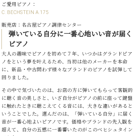
イ
ュ
ブ
ご愛用ピアノ：
ジ
(お
で
ン
タ
ロ
正
ャ
知
C. BECHSTEIN A.175
コ
イ
グ
オンライン試弾
規
パ
ら
ン
ン
デ
ン
せ・
販売店：名古屋ピアノ調律センター
メルマガ登録
サ
の
ィ
の
メ
弾いている自分に一番心地いい音が届く
ー
音
ー
取
デ
趣
ト
色
ラ
ピアノ
り
ィ
味
/
ー・
組
ア
か
大人の趣味でピアノを初めて７年、いつかはグランドピア
C.
取
ベ
み
情
ら
ベ
ノをという夢を叶えるため、当初は他のメーカーを本命
扱
ヒ
報)
本
ヒ
店
に、新品・中古問わず様々なブランドのピアノを試弾して
シ
格
シ
ピ
ュ
回りました。
的
ュ
ア
キ
タ
に
タ
ノ
ャ
店
イ
その中で気づいたのは、お店の方に弾いてもらって客観的
学
イ
製
ン
舗・
ン
に聴く音の美しさと、いざ自分がピアノの前に座って鍵盤
ぶ
ン
造
ペ
サ
を
に触れたときに聴こえてくる音には、大きな違いがあると
方
レ
番
ー
ロ
弾
ま
いうことでした。選んだのは、「弾いている自分」に届く
ジ
号
ン
ン・
く
で
デ
調
音が一番心地よいピアノです。価格やブランドの先入観を
前
大
ン
律
超えて、自分の五感に一番響いたのがこのベヒシュタイン
に
コ
歓
ス