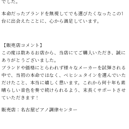
ン
でした。
迎。
サ
ベ
会
ベヒ
ー
本命だったブランドを無視してでも選びたくなったこの1
C.
ヒ
社
シュ
ト
ベ
台に出会えたことに、心から満足しています。
シ
案
ヒ
タイ
ュ
内
シ
タ
レ
ン・
ュ
イ
ッ
シュ
【販売店コメント】
タ
お
ン・
ス
イ
ーレ
この度は数あるお店から、当店にてご購入いただき、誠に
問
シ
ン
ン
合
ありがとうございました。
ュ
イ
音楽
コ
せ
ー
ベ
ブランドや価格にとらわれず様々なメーカーを試弾される
教室
ン
レ
ン
中で、当初の本命ではなく、ベヒシュタインを選んでいた
サ
ト
だけたこと、本当に嬉しく思います。これから何十年も素
ー
納
ベ
ト
晴らしい音色を奏で続けられるよう、末長くサポートさせ
入
代
ヒ
グ
ていただきます！
シ
実
理
ラ
ュ
績
店
ン
販売店：名古屋ピアノ調律センター
タ
ホ
主
ド
イ
ー
催
ピ
ン
ル・
イ
ア