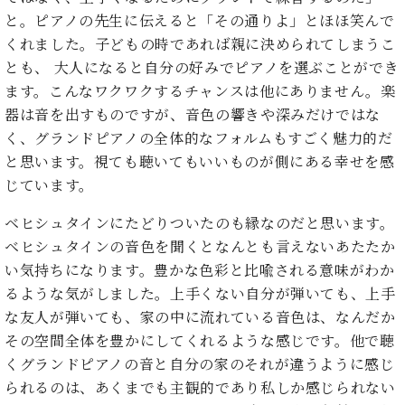
と。ピアノの先生に伝えると「その通りよ」とほほ笑んで
くれました。子どもの時であれば親に決められてしまうこ
とも、 大人になると自分の好みでピアノを選ぶことができ
ます。こんなワクワクするチャンスは他にありません。楽
器は音を出すものですが、音色の響きや深みだけではな
く、グランドピアノの全体的なフォルムもすごく魅力的だ
と思います。視ても聴いてもいいものが側にある幸せを感
じています。
ベヒシュタインにたどりついたのも縁なのだと思います。
ベヒシュタインの音色を聞くとなんとも言えないあたたか
い気持ちになります。豊かな色彩と比喩される意味がわか
るような気がしました。上手くない自分が弾いても、上手
な友人が弾いても、家の中に流れている音色は、なんだか
その空間全体を豊かにしてくれるような感じです。他で聴
くグランドピアノの音と自分の家のそれが違うように感じ
られるのは、あくまでも主観的であり私しか感じられない