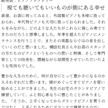
販売店：ピアノファクトリー
視ても聴いてもいいものが側にある幸せ
直接、お店に伺ってみると、外国製ピアノも多様に扱って
おられ、年代物ピアノも大切に扱っておられました。それ
らをみながら、どのような人たちがこれらに親しみ奏でて
きたのだろうと想像しました。年季を超えたピアノにメン
テナンスを行うことで、またその楽器ならではの音を出し
ていくのだと思いました。横田社長さんやお店のスタッフ
の方たちのピアノというものへの思いと熱情、そして専門
家としての技術を、僭越ながら垣間見させていただいたよ
うな気持ちでした。
豊かな人生のために、何が自分にとって豊かさになるのか
人それぞれだと思います。縁がめぐってきてピアノを習い
始めることができました。先生のお宅のグランドピアノで
練習していて、ふと初心者なりに感じたことがありまし
た。「そうか、上手くなってからグランドピアノを買うの
ではなく、上手くなるためにグランドで練習するのだ」