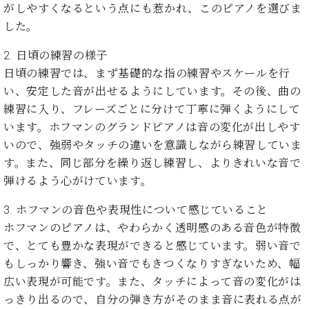
業
がしやすくなるという点にも惹かれ、このピアノを選びま
マ
セ
した。
ン
ン
ト
タ
2.
日頃の練習の様子
ー
ラ
デ
日頃の練習では、まず基礎的な指の練習やスケールを行
ィ
い、安定した音が出せるようにしています。その後、曲の
ス
シ
練習に入り、フレーズごとに分けて丁寧に弾くようにして
タ
ョ
ッ
います。ホフマンのグランドピアノは音の変化が出しやす
ン
フ
いので、強弱やタッチの違いを意識しながら練習していま
ご
す。また、同じ部分を繰り返し練習し、よりきれいな音で
W.
挨
弾けるよう心がけています。
ホ
拶
フ
技
3.
ホフマンの音色や表現性について感じていること
マ
術
ホフマンのピアノは、やわらかく透明感のある音色が特徴
ン
者
で、とても豊かな表現ができると感じています。弱い音で
ヴ
紹
ィ
介
もしっかり響き、強い音でもきつくなりすぎないため、幅
ジ
展示
広い表現が可能です。また、タッチによって音の変化がは
ョ
情報
っきり出るので、自分の弾き方がそのまま音に表れる点が
ン
【ユ