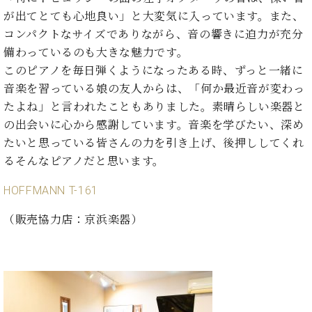
マ
が出てとても心地良い」と大変気に入っています。また、
ー
サ
コンパクトなサイズでありながら、音の響きに迫力が充分
ー
備わっているのも大きな魅力です。
ビ
このピアノを毎日弾くようになったある時、ずっと一緒に
ス
(
音楽を習っている娘の友人からは、「何か最近音が変わっ
調
たよね」と言われたこともありました。素晴らしい楽器と
律
の出会いに心から感謝しています。音楽を学びたい、深め
)
たいと思っている皆さんの力を引き上げ、後押ししてくれ
るそんなピアノだと思います。
ア
フ
HOFFMANN T-161
タ
ー
（販売協力店：京浜楽器）
サ
ー
ビ
ス
(調
律)