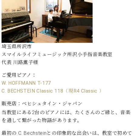
調
律
師
紹
介
調
律
埼玉県所沢市
料
スマイルライフミュージック所沢小手指音楽教室
金
代表 川路薫子様
表
お
ご愛用ピアノ：
問
い
W. HOFFMANN T-177
合
C. BECHSTEIN Classic 118（現R4 Classic ）
わ
せ
販売店：ベヒシュタイン・ジャパン
尾山調律師のブ
当教室にある2台のピアノには、たくさんのご縁と、音楽
ログ Die
を通して繋がった物語があります。
Musikgasse（音
楽の小道）
最初の C. Bechsteinとの印象的な出会いは、教室で初めて