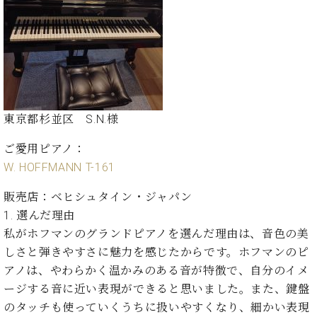
ー
内
(PDF)
W.
お
ホ
問
フ
い
マ
合
ン
わ
東京都杉並区
S.N.
様
プ
せ
ロ
ご愛用ピアノ：
フ
ェ
W. HOFFMANN T-161
本
ッ
社
販売店：ベヒシュタイン・ジャパン
シ
：
ョ
1.
選んだ理由
八
ナ
私がホフマンのグランドピアノを選んだ理由は、音色の美
王
ル
子
しさと弾きやすさに魅力を感じたからです。ホフマンのピ
・
アノは、やわらかく温かみのある音が特徴で、自分のイメ
技
W.
ージする音に近い表現ができると思いました。また、鍵盤
術
ホ
営
のタッチも使っていくうちに扱いやすくなり、細かい表現
フ