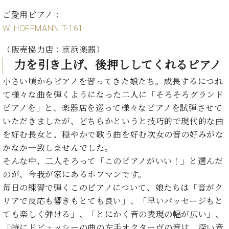
ク
ご愛用ピアノ：
セ
W. HOFFMANN T-161
ス
お
（販売協力店：京浜楽器）
問
力を引き上げ、後押ししてくれるピアノ
い
合
小さい頃からピアノを習ってきた娘たち。成長するにつれ
わ
て様々な曲を弾くようになった二人に「そろそろグランド
せ
ピアノを」と、楽器店を巡って様々なピアノを試弾させて
いただきましたが、どちらかというと技巧的で現代的な曲
を好む長女と、穏やかで歌う曲を好む次女の音の好みがな
ア
かなか一致しませんでした。
ー
テ
そんな中、二人そろって「このピアノがいい！」と選んだ
ィ
のが、今我が家にあるホフマンです。
ス
毎日の練習で弾くこのピアノについて、娘たちは「音がク
ト
リアで反応も響きもとても良い」、「早いパッセージもと
カ
ス
ても楽しく弾ける」、「とにかく音の表現の幅が広い」、
タ
「特にドビュッシーの曲の左手オクターヴの音は、深い音