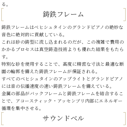
プ
室
る。
ラ
ピ
鋳鉄フレーム
イ
ア
ト
ノ
ピ
の
鋳鉄フレームはベヒシュタインのグランドピアノの絶妙な
ア
コ
音色に絶対的に貢献している。
ノ
ン
これは砂の鋳型に流し込まれるのだが、この複雑で費用の
シ
かかるプロセスは真空鋳造技術よりも優れた結果をもたら
ェ
C.
す。
ル
ベ
特別な砂を使用することで、高度に精密な寸法と最適な断
ジ
ヒ
ュ
面の輪郭を備えた鋳鉄フレームが保証される。
シ
ア
ュ
すべてのベヒシュタインのアップライトとグランドピアノ
ク
タ
には音の伝播速度の速い鋳鉄フレームを備えている。
セ
イ
金属の部品がバックフレームと鋳鉄フレームを結合するこ
ス
ン
とで、アコースティック・アッセンブリ内部にエネルギー
セン
ア
トラ
循環を集中させる。
カ
ム東
デ
サウンドベル
京の
ミ
ご案