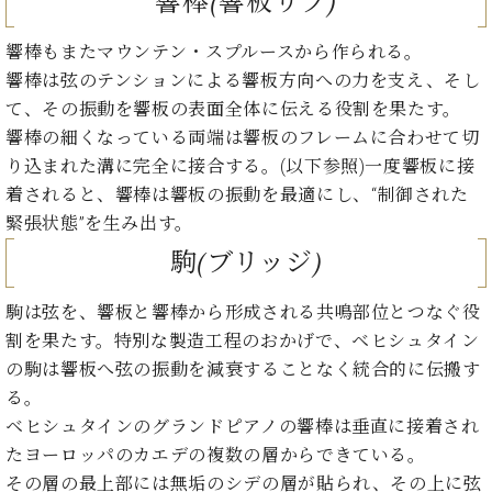
響棒(響板リブ)
ン
迎。
サ
ベ
会
ベヒ
ー
響棒もまたマウンテン・スプルースから作られる。
C.
ヒ
社
シュ
ト
ベ
響棒は弦のテンションによる響板方向への力を支え、そし
シ
案
ヒ
タイ
て、その振動を響板の表面全体に伝える役割を果たす。
ュ
内
シ
タ
レ
ン・
響棒の細くなっている両端は響板のフレームに合わせて切
ュ
イ
ッ
り込まれた溝に完全に接合する。(以下参照)一度響板に接
シュ
タ
お
ン・
ス
着されると、響棒は響板の振動を最適にし、“制御された
イ
ーレ
問
シ
ン
ン
緊張状態”を生み出す。
合
ュ
イ
音楽
コ
せ
ー
ベ
駒(ブリッジ)
教室
ン
レ
ン
サ
ト
駒は弦を、響板と響棒から形成される共鳴部位とつなぐ役
ー
納
ベ
割を果たす。特別な製造工程のおかげで、ベヒシュタイン
ト
入
代
ヒ
グ
の駒は響板へ弦の振動を減衰することなく統合的に伝搬す
シ
実
理
ラ
る。
ュ
績
店
ン
ベヒシュタインのグランドピアノの響棒は垂直に接着され
タ
ホ
主
ド
イ
たヨーロッパのカエデの複数の層からできている。
ー
催
ピ
ン
ル・
イ
その層の最上部には無垢のシデの層が貼られ、その上に弦
ア