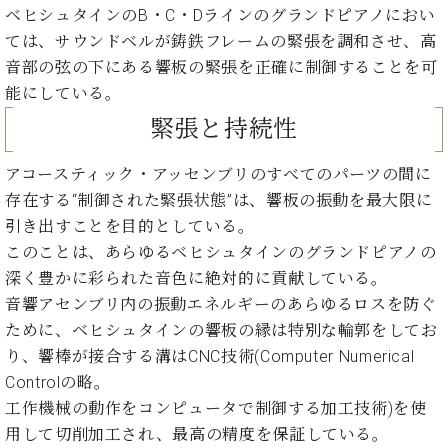
ー
ベヒシュタインのB・C・Dラインのグランドピアノにおい
内
ては、サウンドベルが鋳鉄フレームの緊張を調和させ、高
(PDF)
W.
お
音部の弦の下にある響板の緊張を正確に制御することを可
ホ
問
能にしている。
フ
い
緊張と持続性
マ
合
ン
わ
プ
アコースティック・アッセンブリのすべてのパーツの間に
せ
ロ
存在する“制御された緊張状態”は、響板の振動を最大限に
フ
引き出すことを目的としている。
ェ
本
このことは、あらゆるベヒシュタインのグランドピアノの
ッ
社
深く豊かに彩られた音色に絶対的に貢献している。
シ
：
ョ
音響アセンブリ内の振動エネルギーのあらゆるロスを防ぐ
八
ナ
ために、ベヒシュタインの響板の縁は特別な輪郭をしてお
王
ル
子
り、響棒が接合する溝はCNC技術(Computer Numerical
・
Controlの略。
技
W.
工作機械の動作をコンピュータで制御する加工技術)を使
術
ホ
営
用して切削加工され、最高の精度を保証している。
フ