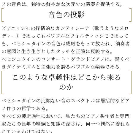
た
を
ラ
か
ノの音色は、独特の鮮やかな次元での演奏を提供する。
ヒ
ヒ
イ
い！
作
ン
ら
シ
シ
音色の投影
ン・
録
る
ド
の
ュ
ュ
サ
音
こ
ヒ
お
タ
タ
ロ
し
と
ピアニッシモの抒情的なカンティレーナ（歌うようなメロ
ス
知
イ
イ
ン
た
ディー）であってもパワフルなフォルティッシモであって
ト
ら
ン
ン
会
い！
音
リ
せ
も、ベヒシュタインの音色は威厳をもって放たれ、演奏者
レ
の
員
と
色
ー
(入
ジ
の意図と生き生きとしたタッチを正確に反映する。
秘
い
と
荷
デ
密
ベヒシュタインのコンサート・グランドピアノは、驚くべ
う
ベ
タ
情
ン
音
方
きダイナミズムと主張力を誇るパワフルな楽器である。
ヒ
ッ
報
ス
楽
は、
シ
このような卓越性はどこから来る
チ
等)
ニ
家
お
ュ
ュ
達
近
のか
タ
ー
ベ
の
プ
く
C.
イ
ス・
ヒ
声
レ
の
ベヒシュタインの比類ない音のスペクトルは層括的なピア
ベ
ン・
イ
シ
ス
直
ヒ
ジ
ノ作りの哲学である。
ベ
ュ
リ
営
シ
ベ
ャ
ン
すべての製造過程において、私たちのピアノ製作者と専門
タ
リ
店
ュ
ヒ
パ
ト
家たちの長年の経験と知識の深さは、何一つ偶然に委ねら
イ
ー
舗
タ
シ
ン
ン・
ス
ま
れているわけではない。