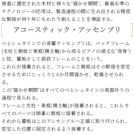
業
慎重に選定された木材と様々な“寝かせ期間”、最高水準の
マ
セ
テクノロジーの応用は、製造過程の間に生み出される精密
ン
ン
ト
タ
な緊張が何十年にもわたり耐えることを保証する。
ー
ラ
アコースティック・アッセンブリ
デ
ィ
ス
ベヒシュタインでの音響アッセンブリは、バックフレーム
シ
タ
{支柱と側板と奥框(横主軸)から成るピアノの頑丈な“背骨”}
ョ
ッ
ン
と弦、響板そして鋳鉄フレームのことをいう。
フ
これらが接着されると、フレームと側板はその緊張を安定
ご
W.
挨
させるためにじっくりと6か月間寝かせ、乾燥させられ
ホ
拶
る。
フ
技
この“寝かせ期間”はすべてのベヒシュタインの楽器作りの
マ
術
過程で見られる。
ン
者
フレームと支柱・奥框(横主軸)が接着されると、これらす
ヴ
紹
べてのパーツは順番に側板に接着される。
ィ
介
ジ
展示
それから響板はこのアンサンブルへ正確に取り付けられ、
ョ
情報
安定した位置に固定されるよう接着する。
ン
【ユ