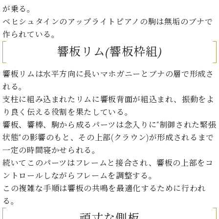
・
ス
ベ
ノ
が乗る。
セ
タ
ン
ン
ベヒシュタインのアップライトピアノの駒は無垢のブナで
ジ
ト
ト
C.
作られている。
オ
ラ
ベ
響板リム(響板枠組)
ム
ヒ
コ
東
シ
納
ン
京
ュ
響板リムは水平方向に長いマホガニーとブナの層で形成さ
入
ク
タ
実
ー
れる。
イ
績
ル
店
支柱に組み込まれたリムに響板背面が組込まれ、振動をよ
ン
音
長
り良く伝える役割を果たしている。
コ
楽
ご
音
響板、響棒、駒から成るパーツは念入りに“制御された緊張
ン
教
挨
楽
状態”の影響のもと、その上部(クラウン)が形成されるまで
サ
室
拶
教
ー
一定の時間寝かせられる。
展
室
ト
示
続いてこのパーツはフレームと接合され、響板の上部をコ
ご
ア
情
ントロールしながらフレームを調整する。
愛
ッ
報
用
この複雑な手順は響板の共鳴を最適化するために行われ
プ
ホー
者
る。
ラ
ル・
の
イ
スタ
頑丈な側板
声