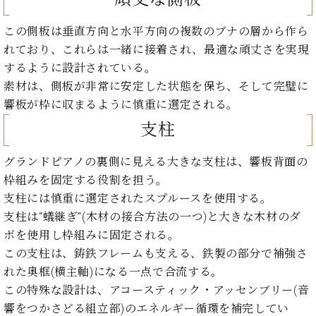
ト
ジオ
ピ
レン
この側板は垂直方向と水平方向の複数のブナの層から作ら
ア
タル
れており、これらは一緒に接着され、最適な頑丈さを実現
ノ
ホー
するように設計されている。
ル・
C.
素材は、側板が非常に安定した状態を保ち、そして完璧に
スタ
ベ
ジオ
響板が枠に収まるように慎重に選定される。
ヒ
空き
支柱
シ
状況
ュ
動
グランドピアノの裏側に見える大きな支柱は、響板背面の
タ
画
イ
枠組みを固定する役割を担う。
収
ン
録
支柱には慎重に選定されたスプルースを使用する。
レ
サ
支柱は“蟻継ぎ“(木材の接合方法の一つ)と大きな木材のダ
ジ
ー
ボを使用し枠組みに固定される。
デ
ビ
この支柱は、鋳鉄フレームも支える、鉄製の部分で補強さ
ン
ス
ス
れた奥框(横主軸)になる一点で合流する。
音
ア
楽
この特殊な設計は、アコースティック・アッセンブリー(音
ッ
教
響をつかさどる組立部)のエネルギー循環を補完してい