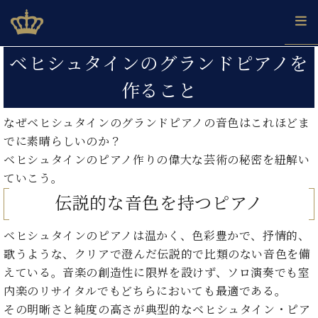
Skip
ベヒシュタインジャパン公式サイト
BECHSTEIN JAPAN Official Site
to
content
カ
ベヒシュタインのグランドピアノを
タ
ベ
作ること
ベ
ド
メ
企
ロ
C.
ヒ
ヒ
イ
ル
業
グ
ベ
シ
シ
ツ
マ
情
なぜベヒシュタインのグランドピアノの音色はこれほどま
ヒ
ュ
ュ
の
ガ
報
でに素晴らしいのか？
シ
タ
展
タ
名
会
ュ
ベヒシュタインのピアノ作りの偉大な芸術の秘密を紐解い
イ
示
イ
器
員
採
タ
ていこう。
ン
ン
ベ
登
用
イ
で、
の
ヒ
録
伝説的な音色を持つピアノ
情
ン
ピ
演
グ
シ
ご
報
コ
ア
奏
ラ
ュ
案
ベヒシュタインのピアノは温かく、色彩豊かで、抒情的、
ン
ノ
し
ン
タ
内
サ
歌うような、クリアで澄んだ伝説的で比類のない音色を備
技
ベ
た
ド
イ
ー
術
ヒ
い！
えている。音楽の創造性に限界を設けず、ソロ演奏でも室
ピ
ン
各
ト /
シ
学
ア
内楽のリサイタルでもどちらにおいても最適である。
店
C.
ュ
び
ノ
その明晰さと純度の高さが典型的なベヒシュタイン・ピア
ブ
舗
ベ
ベ
タ