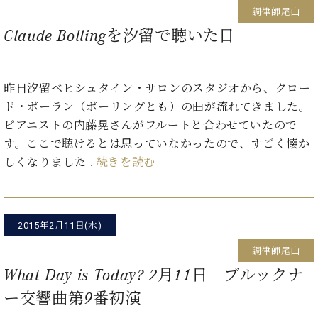
イ
ュ
ブ
ジ
(お
で
調律師尾山
ン
タ
ロ
正
ャ
知
コ
イ
グ
Claude Bollingを汐留で聴いた日
オンライン試弾
規
パ
ら
ン
ン
デ
ン
せ・
メルマガ登録
サ
の
ィ
の
メ
ー
音
ー
昨日汐留ベヒシュタイン・サロンのスタジオから、クロー
取
デ
趣
ト
色
ラ
り
ィ
ド・ボーラン（ボーリングとも）の曲が流れてきました。
味
/
ー・
組
ア
ピアニストの内藤晃さんがフルートと合わせていたので
か
C.
取
ベ
み
情
ら
ベ
す。ここで聴けるとは思っていなかったので、すごく懐か
扱
ヒ
報)
本
ヒ
店
しくなりました…
続きを読む
シ
格
シ
ピ
ュ
的
ュ
ア
キ
タ
に
タ
ノ
ャ
店
イ
学
イ
製
ン
舗・
ン
2015年2月11日(水)
ぶ
ン
造
ペ
サ
を
方
レ
番
ー
ロ
調律師尾山
弾
ま
ジ
号
ン
ン・
What Day is Today? 2月11日 ブルックナ
く
で
デ
調
前
ー交響曲第9番初演
大
ン
律
に
コ
歓
ス