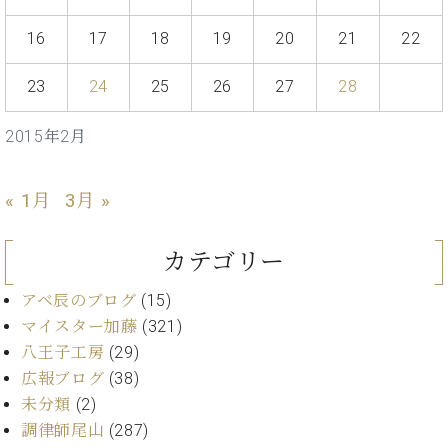
ー
内
16
17
18
19
20
21
22
(PDF)
W.
お
ホ
23
24
25
26
27
28
問
フ
い
マ
合
2015年2月
ン
わ
プ
せ
ロ
« 1月
3月 »
フ
ェ
本
カテゴリー
ッ
社
シ
：
アベ辰のブログ
(15)
ョ
八
ナ
マイスター加藤
(321)
王
ル
子
八王子工房
(29)
・
広報ブログ
(38)
技
W.
未分類
(2)
術
ホ
営
調律師尾山
(287)
フ