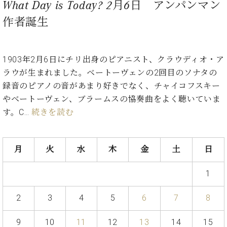
プ
What Day is Today? 2月6日 アンパンマン
室
ラ
ピ
作者誕生
イ
ア
ト
ノ
ピ
の
ア
コ
1903年2月6日にチリ出身のピアニスト、クラウディオ・ア
ノ
ン
ラウが生まれました。ベートーヴェンの2回目のソナタの
シ
録音のピアノの音があまり好きでなく、チャイコフスキー
ェ
C.
やベートーヴェン、ブラームスの協奏曲をよく聴いていま
ル
ベ
す。C…
続きを読む
ジ
ヒ
ュ
シ
ア
ュ
ク
月
火
水
木
金
土
日
タ
セ
イ
ス
ン
1
セン
ア
トラ
カ
2
3
4
5
6
7
8
ム東
デ
京の
ミ
9
10
11
12
13
14
15
ご案