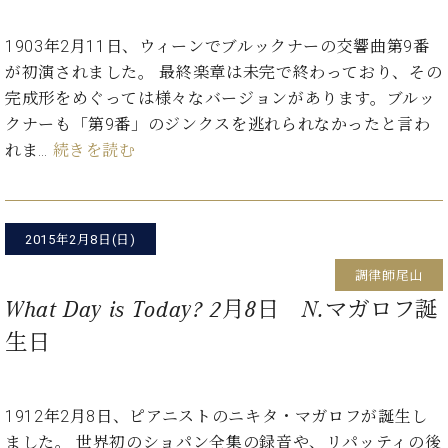
ン
迎。
サ
ベ
会
ベヒ
1903年2月11日、ウィーンでブルックナーの交響曲第9番
ー
C.
ヒ
社
シュ
ト
ベ
が初演されました。 最終楽章は未完で終わっており、その
シ
案
ヒ
タイ
完成形をめぐっては様々なバージョンがあります。ブルッ
ュ
内
シ
タ
レ
ン・
クナーも「第9番」のジンクスを逃れられなかったと言わ
ュ
イ
ッ
れま…
続きを読む
シュ
タ
お
ン・
ス
イ
ーレ
問
シ
ン
ン
合
ュ
イ
音楽
コ
せ
ー
ベ
教室
2015年2月8日(日)
ン
レ
ン
サ
ト
調律師尾山
ー
What Day is Today? 2月8日 N.マガロフ誕
納
ベ
ト
入
代
ヒ
グ
生日
シ
実
理
ラ
ュ
績
店
ン
タ
ホ
主
ド
イ
1912年2月8日、ピアニストのニキタ・マガロフが誕生し
ー
催
ピ
ン
ル・
イ
ました。 世界初のショパン全集の録音や、リパッティの後
ア