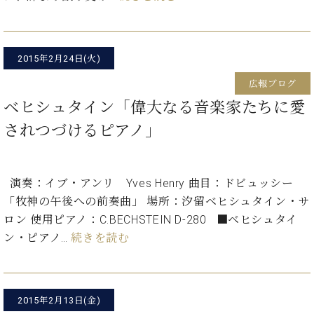
た
を
ラ
か
ヒ
ヒ
イ
い！
作
ン
ら
シ
シ
ン・
録
る
ド
の
ュ
ュ
サ
音
こ
ヒ
お
タ
タ
2015年2月24日(火)
ロ
し
と
ス
知
イ
イ
ン
た
広報ブログ
ト
ら
ン
ン
会
い！
音
リ
せ
ベヒシュタイン「偉大なる音楽家たちに愛
レ
の
員
と
色
ー
(入
ジ
秘
い
されつづけるピアノ」
と
荷
デ
密
う
ベ
タ
情
ン
音
方
ヒ
ッ
報
ス
楽
は、
シ
チ
等)
ニ
演奏：イブ・アンリ Yves Henry 曲目：ドビュッシー
家
お
ュ
ュ
達
「牧神の午後への前奏曲」 場所：汐留ベヒシュタイン・サ
近
タ
ー
ベ
の
プ
く
ロン 使用ピアノ：C.BECHSTEIN D-280 ■ベヒシュタイ
C.
イ
ス・
ヒ
声
レ
の
ン・ピアノ…
続きを読む
ベ
ン・
イ
シ
ス
直
ヒ
ジ
ベ
ュ
リ
営
シ
ベ
ャ
ン
タ
リ
店
ュ
ヒ
パ
ト
イ
ー
舗
タ
シ
ン
2015年2月13日(金)
ン・
ス
ま