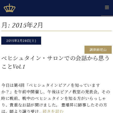
Skip
ベヒシュタインジャパン公式サイト
BECHSTEIN JAPAN Official Site
to
content
カ
月:
2015年2月
タ
ベ
ベ
ド
メ
企
ロ
C.
ヒ
ヒ
イ
ル
業
グ
ベ
シ
2015年2月28日(土)
シ
ツ
マ
情
ヒ
ュ
ュ
の
ガ
報
調律師尾山
シ
タ
展
タ
名
会
ュ
ベヒシュタイン・サロンでの会話から思う
イ
示
イ
器
員
採
タ
ン
ン
ベ
登
ことVol.1
用
イ
で、
の
ヒ
録
情
ン
ピ
演
グ
シ
ご
報
コ
ア
奏
ラ
ュ
案
ン
ノ
今日は第4回「ベヒシュタインピアノを知っています
し
ン
タ
内
サ
技
ベ
た
ド
イ
か？」を午前中開催し、午後はピアノ教室の発表会。その
ー
術
ヒ
い！
ピ
ン
時に戦前、戦中のベヒシュタインを知る方がいらっしゃ
各
ト /
シ
学
ア
り、貴重なお話が聞けました。 豊増昇に師事したその方
店
C.
ュ
び
ノ
ブ
舗
は、師より譲り受け…
続きを読む
ベ
ベ
タ