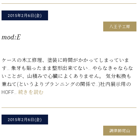
ト
ジオ
ピ
レン
2015年2月6日(金)
ア
タル
ノ
ホー
八王子工房
ル・
mod:E
C.
スタ
ベ
ジオ
ヒ
空き
シ
状況
ケースの木工修理、塗装に時間がかかってしまっていま
ュ
動
す… 象牙も貼ったまま整形出来てない… やらなきゃならな
タ
画
いことが、山積みで心臓によくありません。 気分転換も
イ
収
兼ねて(というよりプランニングの関係で…)社内展示用の
ン
録
レ
HOFF…
続きを読む
サ
ジ
ー
デ
ビ
ン
ス
ス
音
2015年2月6日(金)
ア
楽
調律師尾山
ッ
教