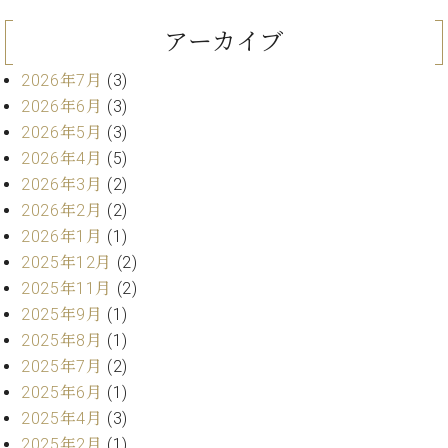
業
マ
セ
アーカイブ
ン
ン
ト
タ
2026年7月
(3)
ー
ラ
デ
2026年6月
(3)
ィ
2026年5月
(3)
ス
シ
2026年4月
(5)
タ
ョ
ッ
2026年3月
(2)
ン
フ
2026年2月
(2)
ご
2026年1月
(1)
W.
挨
2025年12月
(2)
ホ
拶
2025年11月
(2)
フ
技
マ
2025年9月
(1)
術
ン
者
2025年8月
(1)
ヴ
紹
2025年7月
(2)
ィ
介
2025年6月
(1)
ジ
展示
2025年4月
(3)
ョ
情報
2025年2月
(1)
ン
【ユ