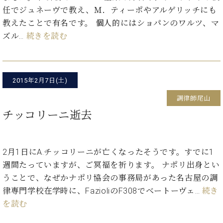
・
ス
ベ
ノ
任でジュネーヴで教え、Ｍ．ティーポやアルゲリッチにも
セ
タ
ン
ン
教えたことで有名です。 個人的にはショパンのワルツ、マ
ジ
ト
ト
C.
ズル…
続きを読む
オ
ラ
ベ
ム
ヒ
コ
東
シ
納
ン
京
ュ
入
ク
2015年2月7日(土)
タ
実
ー
イ
績
ル
店
調律師尾山
ン
音
長
チッコリーニ逝去
コ
楽
ご
音
ン
教
挨
楽
サ
室
拶
教
ー
2月1日にA.チッコリーニが亡くなったそうです。すでに1
展
室
ト
示
週間たっていますが、ご冥福を祈ります。 ナポリ出身とい
ご
ア
情
うことで、なぜかナポリ協会の事務局があった名古屋の調
愛
ッ
報
用
律専門学校在学時に、FazioliのF308でベートーヴェ…
続き
プ
ホー
者
を読む
ラ
ル・
の
イ
スタ
声