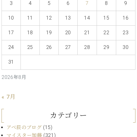
ン
3
4
5
6
7
8
9
迎。
サ
ベ
会
ベヒ
ー
C.
ヒ
社
10
11
12
13
14
15
16
シュ
ト
ベ
シ
案
ヒ
タイ
ュ
内
17
18
19
20
21
22
23
シ
タ
レ
ン・
ュ
イ
ッ
シュ
24
25
26
27
28
29
30
タ
お
ン・
ス
イ
ーレ
問
シ
ン
ン
31
合
ュ
イ
音楽
コ
せ
ー
ベ
教室
ン
2026年8月
レ
ン
サ
ト
ー
納
ベ
ト
« 7月
入
代
ヒ
グ
シ
実
理
ラ
ュ
カテゴリー
績
店
ン
タ
ホ
主
ド
イ
アベ辰のブログ
(15)
ー
催
ピ
ン
ル・
イ
マイスター加藤
(321)
ア