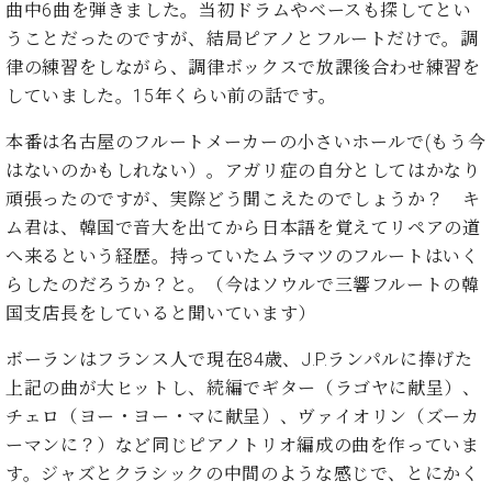
た
を
曲中6曲を弾きました。当初ドラムやベースも探してとい
ラ
か
ヒ
ヒ
イ
い！
作
うことだったのですが、結局ピアノとフルートだけで。調
ン
ら
シ
シ
ン・
録
る
ド
の
律の練習をしながら、調律ボックスで放課後合わせ練習を
ュ
ュ
サ
音
こ
ヒ
お
タ
タ
していました。15年くらい前の話です。
ロ
し
と
ス
知
イ
イ
ン
た
ト
ら
ン
本番は名古屋のフルートメーカーの小さいホールで(もう今
ン
会
い！
音
リ
せ
レ
の
員
はないのかもしれない）。アガリ症の自分としてはかなり
と
色
ー
(入
ジ
秘
い
頑張ったのですが、実際どう聞こえたのでしょうか？ キ
と
荷
デ
密
う
ム君は、韓国で音大を出てから日本語を覚えてリペアの道
ベ
タ
情
ン
音
方
ヒ
へ来るという経歴。持っていたムラマツのフルートはいく
ッ
報
ス
楽
は、
シ
チ
等)
ニ
らしたのだろうか？と。（今はソウルで三響フルートの韓
家
お
ュ
ュ
国支店長をしていると聞いています）
達
近
タ
ー
ベ
の
プ
く
C.
イ
ス・
ボーランはフランス人で現在84歳、J.P.ランパルに捧げた
ヒ
声
レ
の
ベ
ン・
イ
シ
ス
上記の曲が大ヒットし、続編でギター（ラゴヤに献呈）、
直
ヒ
ジ
ベ
ュ
リ
営
チェロ（ヨー・ヨー・マに献呈）、ヴァイオリン（ズーカ
シ
ベ
ャ
ン
タ
リ
店
ーマンに？）など同じピアノトリオ編成の曲を作っていま
ュ
ヒ
パ
ト
イ
ー
舗
タ
シ
ン
す。ジャズとクラシックの中間のような感じで、とにかく
ン・
ス
ま