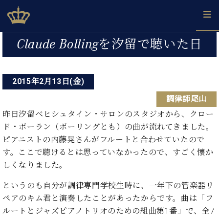
Skip
ベヒシュタインジャパン公式サイト
BECHSTEIN JAPAN Official Site
to
content
投
カ
Claude Bollingを汐留で聴いた日
タ
稿
ベ
ベ
ド
メ
企
ロ
C.
ナ
ヒ
ヒ
イ
ル
業
グ
ベ
シ
2015年2月13日(金)
シ
ツ
マ
情
ビ
ヒ
ュ
ュ
の
ガ
報
調律師尾山
シ
ゲ
タ
展
タ
名
会
ュ
イ
示
イ
器
員
昨日汐留ベヒシュタイン・サロンのスタジオから、クロー
ー
採
タ
ン
ン
ベ
登
ド・ボーラン（ボーリングとも）の曲が流れてきました。
用
イ
シ
で、
の
ヒ
録
ピアニストの内藤晃さんがフルートと合わせていたので
情
ン
ピ
演
グ
シ
ご
ョ
報
す。ここで聴けるとは思っていなかったので、すごく懐か
コ
ア
奏
ラ
ュ
案
ン
しくなりました。
ン
ノ
し
ン
タ
内
サ
技
ベ
た
ド
イ
ー
というのも自分が調律専門学校生時に、一年下の管楽器リ
術
ヒ
い！
ピ
ン
各
ト /
シ
ペアのキム君と演奏したことがあったからです。曲は「フ
学
ア
店
C.
ュ
び
ノ
ルートとジャズピアノトリオのための組曲第1番」で、全7
ブ
舗
ベ
ベ
タ