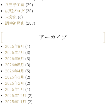
・
ス
ベ
ノ
八王子工房
(29)
セ
タ
ン
ン
広報ブログ
(38)
ジ
ト
ト
C.
未分類
(3)
オ
ラ
ベ
調律師尾山
(287)
ム
ヒ
コ
東
シ
納
ン
京
ュ
アーカイブ
入
ク
タ
実
ー
イ
2026年8月
(1)
績
ル
店
ン
音
長
2026年7月
(3)
コ
楽
ご
2026年6月
(3)
音
ン
教
挨
楽
2026年5月
(3)
サ
室
拶
教
2026年4月
(5)
ー
展
室
ト
2026年3月
(2)
示
ご
ア
情
2026年2月
(2)
愛
ッ
報
2026年1月
(1)
用
プ
ホー
2025年12月
(2)
者
ラ
ル・
の
2025年11月
(2)
イ
スタ
声