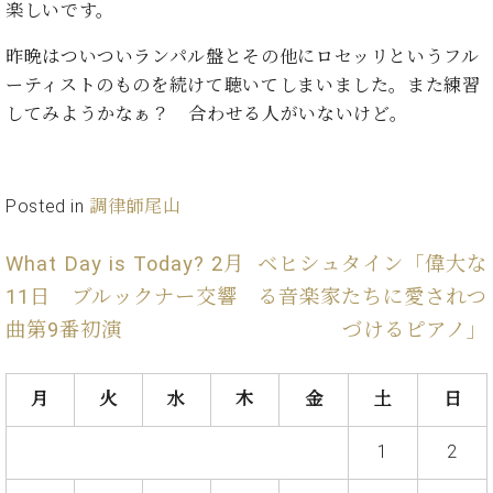
イ
ュ
ブ
楽しいです。
ジ
(お
で
ン
タ
ロ
正
ャ
知
コ
イ
グ
オンライン試弾
規
昨晩はついついランパル盤とその他にロセッリというフル
パ
ら
ン
ン
デ
ーティストのものを続けて聴いてしまいました。また練習
ン
せ・
メルマガ登録
サ
の
ィ
の
メ
してみようかなぁ？ 合わせる人がいないけど。
ー
音
ー
取
デ
趣
ト
色
ラ
り
ィ
味
/
ー・
組
ア
か
C.
取
ベ
Posted in
調律師尾山
み
情
ら
ベ
扱
ヒ
報)
本
ヒ
店
シ
What Day is Today? 2月
ベヒシュタイン「偉大な
格
シ
ピ
ュ
的
ュ
ア
キ
11日 ブルックナー交響
る音楽家たちに愛されつ
タ
に
タ
ノ
ャ
店
イ
曲第9番初演
づけるピアノ」
学
イ
製
ン
舗・
ン
ぶ
ン
造
ペ
サ
を
方
レ
番
ー
ロ
月
火
水
木
金
土
日
弾
ま
ジ
号
ン
ン・
く
で
デ
調
前
1
2
大
ン
律
に
コ
歓
ス