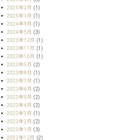
・
ス
ベ
ノ
セ
2025年2月
(1)
タ
ン
ン
2025年1月
(1)
ジ
ト
ト
C.
2024年9月
(1)
オ
ラ
ベ
ム
2024年5月
(3)
ヒ
コ
東
シ
2023年12月
(1)
納
ン
京
ュ
入
ク
2023年11月
(1)
タ
実
ー
2023年10月
(1)
イ
績
ル
店
2023年9月
(2)
ン
音
長
2023年8月
(1)
コ
楽
ご
音
2023年7月
(1)
ン
教
挨
楽
サ
2023年6月
(2)
室
拶
教
ー
展
2023年5月
(2)
室
ト
示
2023年4月
(2)
ご
ア
情
愛
2023年3月
(1)
ッ
報
用
2023年2月
(2)
プ
ホー
者
ラ
2023年1月
(3)
ル・
の
イ
スタ
2022年12月
(2)
声