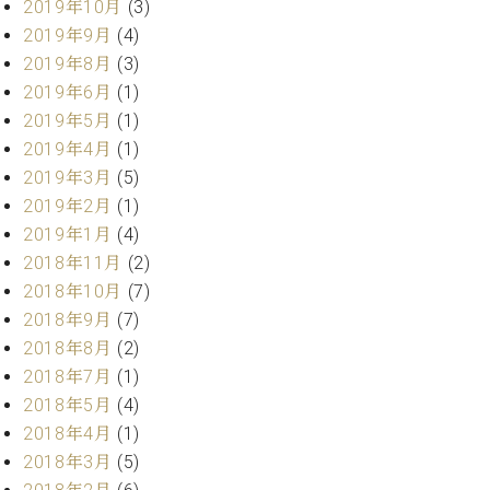
ー
2019年10月
(3)
内
2019年9月
(4)
(PDF)
2019年8月
(3)
W.
お
ホ
2019年6月
(1)
問
フ
い
2019年5月
(1)
マ
合
2019年4月
(1)
ン
わ
2019年3月
(5)
プ
せ
2019年2月
(1)
ロ
フ
2019年1月
(4)
ェ
2018年11月
(2)
本
ッ
2018年10月
(7)
社
シ
：
2018年9月
(7)
ョ
八
2018年8月
(2)
ナ
王
2018年7月
(1)
ル
子
・
2018年5月
(4)
技
2018年4月
(1)
W.
術
ホ
2018年3月
(5)
営
フ