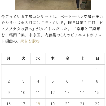
た
を
ラ
か
ヒ
ヒ
イ
い！
作
ン
ら
シ
シ
ン・
録
る
ド
の
ュ
ュ
サ
音
こ
今走っている​工房コンサート​は、ベートーベン交響曲第九
ヒ
お
タ
タ
ロ
し
と
をシリーズ全３回にして行っている。昨日は第２回目「ピ
ス
知
イ
イ
ン
た
アノソナタの森へ」がタイトルだった。 二楽章と三楽章
ト
ら
ン
ン
会
い！
音
リ
せ
を、稲岡千架、末永匡、内藤晃の3人のピアニストがリス
レ
の
員
と
色
ー
(入
ジ
秘
ト編曲の…
続きを読む
い
と
荷
デ
密
う
ベ
タ
情
ン
音
方
ヒ
ッ
報
ス
楽
は、
月
火
水
木
金
土
日
シ
チ
等)
ニ
家
お
ュ
ュ
達
近
タ
1
ー
ベ
の
プ
く
C.
イ
ス・
ヒ
声
レ
の
ベ
ン・
2
3
4
5
6
7
8
イ
シ
ス
直
ヒ
ジ
ベ
ュ
リ
営
シ
ベ
ャ
ン
9
10
11
12
13
14
15
タ
リ
店
ュ
ヒ
パ
ト
イ
ー
舗
タ
シ
ン
16
17
18
19
20
21
22
ン・
ス
ま