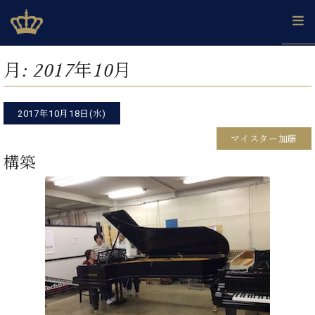
Skip
ベヒシュタインジャパン公式サイト
BECHSTEIN JAPAN Official Site
to
content
カ
月:
2017年10月
タ
ベ
ベ
ド
メ
企
ロ
C.
ヒ
ヒ
イ
ル
業
グ
ベ
シ
2017年10月18日(水)
シ
ツ
マ
情
ヒ
ュ
ュ
の
ガ
報
マイスター加藤
シ
タ
展
タ
名
会
ュ
構築
イ
示
イ
器
員
採
タ
ン
ン
ベ
登
用
イ
で、
の
ヒ
録
情
ン
ピ
演
グ
シ
ご
報
コ
ア
奏
ラ
ュ
案
ン
ノ
し
ン
タ
内
サ
技
ベ
た
ド
イ
ー
術
ヒ
い！
ピ
ン
各
ト /
シ
学
ア
店
C.
ュ
び
ノ
ブ
舗
ベ
ベ
タ