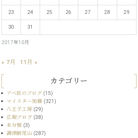
イ
ュ
ブ
ジ
(お
で
ン
タ
ロ
正
ャ
知
23
24
25
26
27
28
29
コ
イ
グ
オンライン試弾
規
パ
ら
ン
ン
デ
ン
せ・
メルマガ登録
30
31
サ
の
ィ
の
メ
ー
音
ー
取
デ
趣
ト
色
ラ
2017年10月
り
ィ
味
/
ー・
組
ア
か
C.
取
ベ
み
情
ら
ベ
« 7月
11月 »
扱
ヒ
報)
本
ヒ
店
シ
格
シ
ピ
ュ
カテゴリー
的
ュ
ア
キ
タ
に
タ
ノ
ャ
店
イ
アベ辰のブログ
(15)
学
イ
製
ン
舗・
ン
マイスター加藤
(321)
ぶ
ン
造
ペ
サ
を
方
レ
番
ー
八王子工房
(29)
ロ
弾
ま
ジ
号
ン
ン・
広報ブログ
(38)
く
で
デ
調
未分類
(3)
前
大
ン
律
に
コ
調律師尾山
(287)
歓
ス