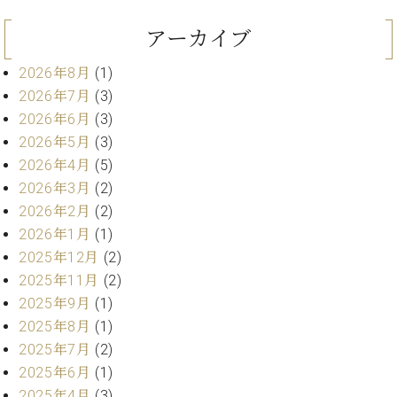
ン
迎。
サ
ベ
会
ベヒ
アーカイブ
ー
C.
ヒ
社
シュ
ト
ベ
シ
案
2026年8月
(1)
ヒ
タイ
ュ
内
2026年7月
(3)
シ
タ
レ
ン・
2026年6月
(3)
ュ
イ
ッ
シュ
タ
2026年5月
(3)
お
ン・
ス
イ
ーレ
2026年4月
(5)
問
シ
ン
ン
合
ュ
イ
音楽
2026年3月
(2)
コ
せ
ー
ベ
2026年2月
(2)
教室
ン
レ
ン
2026年1月
(1)
サ
ト
ー
2025年12月
(2)
納
ベ
ト
2025年11月
(2)
入
代
ヒ
グ
2025年9月
(1)
シ
実
理
ラ
2025年8月
(1)
ュ
績
店
ン
タ
2025年7月
(2)
ホ
主
ド
イ
ー
催
2025年6月
(1)
ピ
ン
ル・
イ
ア
2025年4月
(3)