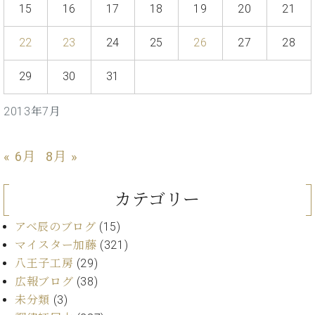
ー
15
16
17
18
19
20
21
内
(PDF)
W.
22
23
24
25
26
27
28
お
ホ
問
フ
い
29
30
31
マ
合
ン
わ
2013年7月
プ
せ
ロ
フ
« 6月
8月 »
ェ
本
ッ
社
シ
カテゴリー
：
ョ
八
ナ
アベ辰のブログ
(15)
王
ル
マイスター加藤
(321)
子
・
八王子工房
(29)
技
W.
広報ブログ
(38)
術
ホ
未分類
(3)
営
フ