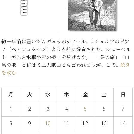
プ
室
ラ
ピ
イ
ア
ト
ノ
ピ
の
ア
コ
ノ
ン
約一年前に書いたW.ギュラのテノール、J.シュルツのピア
シ
ノ（ベヒシュタイン）よりも前に録音された、シューベル
ェ
C.
ト「美しき水車小屋の娘」を挙げます。 「冬の旅」「白
ル
ベ
鳥の歌」と併せて三大歌曲とも言われますが、この…
続き
ジ
ヒ
を読む
ュ
シ
ア
ュ
ク
タ
セ
月
火
水
木
金
土
日
イ
ス
ン
セン
ア
1
2
3
4
5
6
7
トラ
カ
ム東
デ
8
9
10
11
12
13
14
京の
ミ
ご案