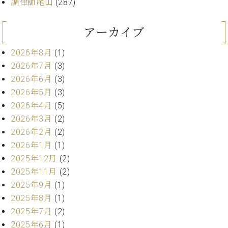
業
調律師尾山
(287)
マ
セ
ン
ン
アーカイブ
ト
タ
ー
ラ
2026年8月
(1)
デ
ィ
2026年7月
(3)
ス
シ
2026年6月
(3)
タ
ョ
2026年5月
(3)
ッ
ン
フ
2026年4月
(5)
ご
2026年3月
(2)
W.
挨
2026年2月
(2)
ホ
拶
2026年1月
(1)
フ
技
2025年12月
(2)
マ
術
ン
者
2025年11月
(2)
ヴ
紹
2025年9月
(1)
ィ
介
2025年8月
(1)
ジ
展示
2025年7月
(2)
ョ
情報
2025年6月
(1)
ン
【ユ