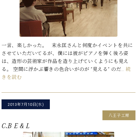
ン
迎。
サ
ベ
会
ベヒ
ー
C.
ヒ
社
シュ
ト
ベ
シ
案
ヒ
タイ
ュ
内
シ
タ
レ
ン・
ュ
イ
ッ
一言、楽しかった。 末永匡さんと何度かイベントを共に
シュ
タ
お
ン・
ス
させていただいてるが、僕には彼がピアノを弾く後ろ姿
イ
ーレ
問
シ
ン
は、造形の芸術家が作品を造り上げていくようにも見え
ン
合
ュ
イ
音楽
コ
る。 空間に浮かぶ響きの色合いがのが ”見える” のだ…
続
せ
ー
ベ
教室
ン
きを読む
レ
ン
サ
ト
ー
納
ベ
ト
入
代
ヒ
グ
2013年7月10日(水)
シ
実
理
ラ
ュ
績
店
ン
八王子工房
タ
ホ
主
ド
C.B E & L
イ
ー
催
ピ
ン
ル・
イ
ア