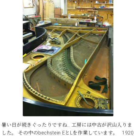
・
ス
ベ
ノ
セ
タ
ン
ン
ジ
ト
ト
C.
オ
ラ
ベ
ム
ヒ
コ
東
シ
納
ン
京
ュ
入
ク
タ
実
ー
イ
績
ル
店
ン
音
長
コ
楽
ご
音
ン
教
挨
楽
サ
室
拶
教
ー
展
室
ト
示
ご
ア
情
愛
ッ
報
用
プ
ホー
者
暑い日が続きぐったりですね… 工房には中古が沢山入りま
ラ
ル・
の
イ
した。 その中のbechstein EとLを作業しています。 1920
スタ
声