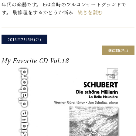
ト
ジオ
年代の楽器です。 Eは当時のフルコンサートグランドで
ピ
レン
す。 駒修理をするかどうか悩み…
続きを読む
ア
タル
ノ
ホー
ル・
C.
スタ
2013年7月5日(金)
ベ
ジオ
ヒ
空き
調律師尾山
シ
状況
My Favorite CD Vol.18
ュ
動
タ
画
イ
収
ン
録
レ
サ
ジ
ー
デ
ビ
ン
ス
ス
音
ア
楽
ッ
教