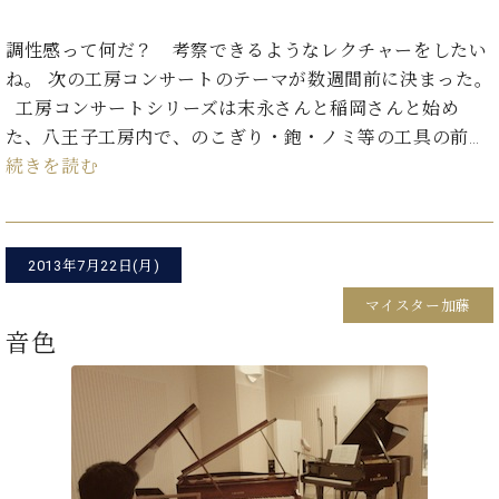
イ
ュ
ブ
ジ
(お
で
ン
タ
ロ
正
ャ
知
調性感って何だ？ 考察できるようなレクチャーをしたい
コ
イ
グ
オンライン試弾
規
パ
ら
ン
ン
ね。 次の工房コンサートのテーマが数週間前に決まった。
デ
ン
せ・
メルマガ登録
サ
の
ィ
工房コンサートシリーズは末永さんと稲岡さんと始め
の
メ
ー
音
ー
た、八王子工房内で、のこぎり・鉋・ノミ等の工具の前…
取
デ
趣
ト
色
ラ
り
ィ
続きを読む
味
/
ー・
組
ア
か
C.
取
ベ
み
情
ら
ベ
扱
ヒ
報)
本
ヒ
店
シ
2013年7月22日(月)
格
シ
ピ
ュ
的
ュ
ア
キ
タ
マイスター加藤
に
タ
ノ
ャ
店
イ
音色
学
イ
製
ン
舗・
ン
ぶ
ン
造
ペ
サ
を
方
レ
番
ー
ロ
弾
ま
ジ
号
ン
ン・
く
で
デ
調
前
大
ン
律
に
コ
歓
ス