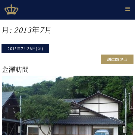
Skip
ベヒシュタインジャパン公式サイト
BECHSTEIN JAPAN Official Site
to
content
カ
月:
2013年7月
タ
ベ
ベ
ド
メ
企
ロ
C.
ヒ
ヒ
イ
ル
業
グ
ベ
シ
2013年7月26日(金)
シ
ツ
マ
情
ヒ
ュ
ュ
の
ガ
報
調律師尾山
シ
タ
展
タ
名
会
ュ
金澤訪問
イ
示
イ
器
員
採
タ
ン
ン
ベ
登
用
イ
で、
の
ヒ
録
情
ン
ピ
演
グ
シ
ご
報
コ
ア
奏
ラ
ュ
案
ン
ノ
し
ン
タ
内
サ
技
ベ
た
ド
イ
ー
術
ヒ
い！
ピ
ン
各
ト /
シ
学
ア
店
C.
ュ
び
ノ
ブ
舗
ベ
ベ
タ