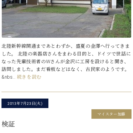
た
を
ラ
か
ヒ
ヒ
イ
い！
作
ン
ら
シ
シ
ン・
録
る
ド
の
ュ
ュ
サ
音
こ
ヒ
お
タ
タ
ロ
し
と
ス
知
イ
イ
ン
た
ト
ら
ン
ン
会
い！
音
リ
せ
レ
の
員
と
北陸新幹線開通まであとわずか、盛夏の金澤へ行ってきま
色
ー
(入
ジ
秘
い
した。 北陸の楽器店さんをまわる目的と、ドイツで世話に
と
荷
デ
密
う
ベ
なった先輩技術者のWさんが金沢に工房を設けると聞き、
タ
情
ン
音
方
ヒ
ッ
報
訪問しました。まだ看板などはなく、古民家のようです。
ス
楽
は、
シ
チ
等)
ニ
&nbs…
続きを読む
家
お
ュ
ュ
達
近
タ
ー
ベ
の
プ
く
C.
イ
ス・
ヒ
声
レ
の
ベ
ン・
イ
2013年7月23日(火)
シ
ス
直
ヒ
ジ
ベ
ュ
リ
営
シ
ベ
ャ
マイスター加藤
ン
タ
リ
店
ュ
ヒ
パ
ト
検証
イ
ー
舗
タ
シ
ン
ン・
ス
ま