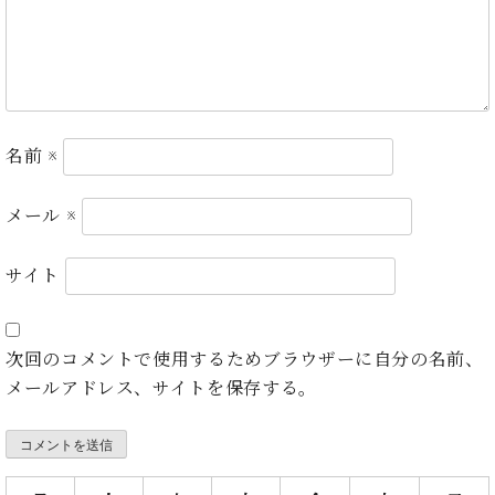
プ
室
ラ
ピ
イ
ア
ト
ノ
ピ
の
ア
コ
ノ
ン
名前
※
シ
ェ
C.
メール
※
ル
ベ
ジ
ヒ
ュ
サイト
シ
ア
ュ
ク
タ
セ
イ
次回のコメントで使用するためブラウザーに自分の名前、
ス
ン
メールアドレス、サイトを保存する。
セン
ア
トラ
カ
ム東
デ
京の
ミ
ご案