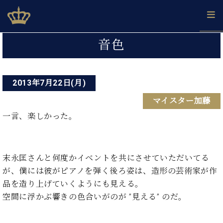
Skip
ベヒシュタインジャパン公式サイト
BECHSTEIN JAPAN Official Site
to
content
投
カ
音色
タ
稿
ベ
ベ
ド
メ
企
ロ
C.
ナ
ヒ
ヒ
イ
ル
業
グ
ベ
シ
2013年7月22日(月)
シ
ツ
マ
情
ビ
ヒ
ュ
ュ
の
ガ
報
マイスター加藤
シ
ゲ
タ
展
タ
名
会
ュ
イ
示
イ
器
員
一言、楽しかった。
ー
採
タ
ン
ン
ベ
登
用
イ
シ
で、
の
ヒ
録
情
ン
ピ
演
グ
シ
ご
ョ
報
コ
ア
末永匡さんと何度かイベントを共にさせていただいてる
奏
ラ
ュ
案
ン
ン
ノ
し
ン
タ
内
が、僕には彼がピアノを弾く後ろ姿は、造形の芸術家が作
サ
技
ベ
た
ド
イ
品を造り上げていくようにも見える。
ー
術
ヒ
い！
ピ
ン
空間に浮かぶ響きの色合いがのが ”見える” のだ。
各
ト /
シ
学
ア
店
C.
ュ
び
ノ
ブ
舗
ベ
ベ
タ