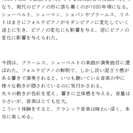
ン
迎。
なり、現代のピアノの形に落ち着くのが1880年頃になる。
サ
ベ
会
ベヒ
ー
C.
シューベルト、シューマン、ショパンやブラームス、リス
ヒ
社
シュ
ト
ベ
トはまさにフォルテピアノがモダンピアノに変化していく
シ
案
ヒ
タイ
ュ
途上に生き、ピアノの変化にも影響を与え、逆にピアノの
内
シ
タ
レ
ン・
変化に影響を与えられた。
ュ
イ
ッ
シュ
タ
お
ン・
ス
イ
ーレ
問
シ
ン
ン
合
ュ
イ
音楽
今回は、ブラームス、シューベルトの楽曲が演奏曲目に選
コ
せ
ー
ベ
ばれた。フォルテピアノの鮮明で、しかし淡い混ざり感が
教室
ン
レ
ン
ある響きで演奏されると、いつも聴いている音楽の中に
サ
ト
様々な動きが隠されているのに気付かされる。
ー
納
ベ
ト
夫々の動きが色彩を変え、響きに立体感を与える。音量は
入
代
ヒ
グ
小さいが、音楽はとても壮大。
シ
実
理
ラ
こういう体験をすると、クラシック音楽は味わい深く、本
ュ
績
店
ン
タ
当に楽しめる。
ホ
主
ド
イ
ー
催
ピ
ン
ル・
イ
ア