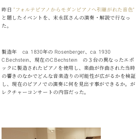
た
を
ラ
か
ヒ
ヒ
イ
い！
作
昨日
“フォルテピアノからモダンピアノへ引継がれた音色”
ン
ら
シ
シ
ン・
録
る
と題したイベントを、末永匡さんの演奏・解説で行なっ
ド
の
ュ
ュ
サ
音
こ
ヒ
お
た。
タ
タ
ロ
し
と
ス
知
イ
イ
ン
た
ト
ら
ン
ン
会
い！
音
リ
せ
レ
の
員
と
製造年 ca. 1830年の Rosenberger、ca. 1930
色
ー
(入
ジ
秘
い
と
荷
C.Bechstein、現在のC.Bechstein の３台の異なったエポ
デ
密
う
ベ
タ
情
ン
ックに製造されたピアノを使用し、楽曲が作曲された当時
音
方
ヒ
ッ
報
ス
楽
は、
の響きのなかでどんな音楽造りの可能性が広がるかを検証
シ
チ
等)
ニ
家
お
し、現在のピアノでの演奏に何を見出す事ができるか。が
ュ
ュ
達
近
タ
レクチャーコンサートの内容だった。
ー
ベ
の
プ
く
C.
イ
ス・
ヒ
声
レ
の
ベ
ン・
イ
シ
ス
直
ヒ
ジ
ベ
ュ
リ
営
シ
ベ
ャ
ン
タ
リ
店
ュ
ヒ
パ
ト
イ
ー
舗
タ
シ
ン
ン・
ス
ま