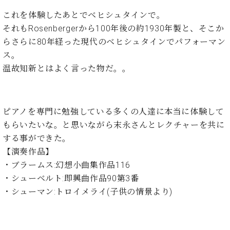
・
ス
ベ
ノ
セ
これを体験したあとでベヒシュタインで。
タ
ン
ン
それもRosenbergerから100年後の約1930年製と、そこか
ジ
ト
ト
C.
オ
らさらに80年経った現代のベヒシュタインでパフォーマン
ラ
ベ
ム
ヒ
ス。
コ
東
シ
納
ン
温故知新とはよく言った物だ。。
京
ュ
入
ク
タ
実
ー
イ
績
ル
店
ン
ピアノを専門に勉強している多くの人達に本当に体験して
音
長
コ
楽
ご
もらいたいな。と思いながら末永さんとレクチャーを共に
音
ン
教
挨
する事ができた。
楽
サ
室
拶
教
【演奏作品】
ー
展
室
・ブラームス:幻想小曲集作品116
ト
示
ご
・シューベルト:即興曲作品90第3番
ア
情
愛
ッ
・シューマン:トロイメライ(子供の情景より)
報
用
プ
ホー
者
ラ
ル・
の
イ
スタ
声