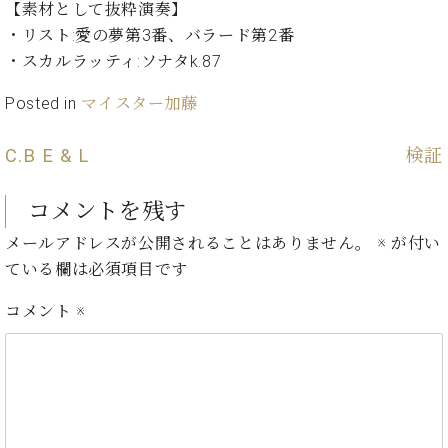
【素材として抜粋演奏】
ト
ジオ
ピ
・リスト:愛の夢第3番、バラード第2番
レン
ア
タル
・スカルラッティ:ソナタk.87
ノ
ホー
ル・
Posted in
マイスター加藤
C.
スタ
ベ
ジオ
C.B E & L
検証
ヒ
空き
シ
状況
コメントを残す
ュ
動
タ
画
メールアドレスが公開されることはありません。
※
が付い
イ
収
ている欄は必須項目です
ン
録
レ
サ
コメント
※
ジ
ー
デ
ビ
ン
ス
ス
音
ア
楽
ッ
教