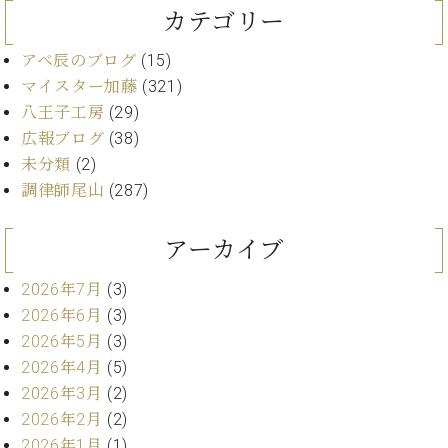
業
カテゴリー
マ
セ
ン
ン
アベ辰のブログ
(15)
ト
タ
ー
ラ
マイスター加藤
(321)
デ
八王子工房
(29)
ィ
広報ブログ
(38)
ス
シ
タ
未分類
(2)
ョ
ッ
調律師尾山
(287)
ン
フ
ご
アーカイブ
W.
挨
ホ
拶
2026年7月
(3)
フ
技
マ
術
2026年6月
(3)
ン
者
2026年5月
(3)
ヴ
紹
2026年4月
(5)
ィ
介
2026年3月
(2)
ジ
展示
2026年2月
(2)
ョ
情報
2026年1月
(1)
ン
【ユ