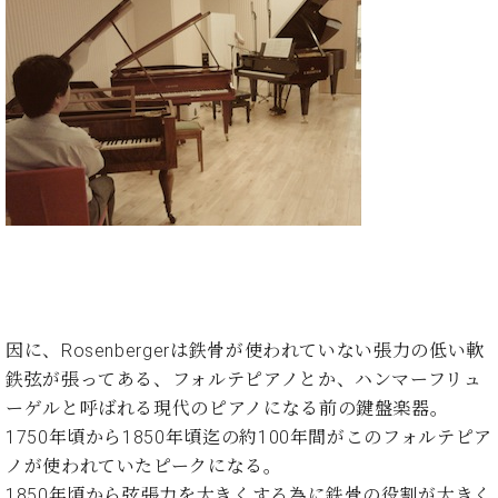
イ
ュ
ブ
ジ
(お
で
ン
タ
ロ
正
ャ
知
コ
イ
グ
オンライン試弾
規
パ
ら
ン
ン
デ
ン
せ・
メルマガ登録
サ
の
ィ
の
メ
ー
音
ー
取
デ
趣
ト
色
ラ
り
ィ
味
/
ー・
組
ア
か
C.
取
ベ
み
情
ら
ベ
扱
ヒ
報)
本
ヒ
店
シ
格
シ
ピ
ュ
的
ュ
ア
キ
タ
に
タ
ノ
ャ
店
イ
学
イ
製
ン
舗・
因に、Rosenbergerは鉄骨が使われていない張力の低い軟
ン
ぶ
ン
造
ペ
サ
を
鉄弦が張ってある、フォルテピアノとか、ハンマーフリュ
方
レ
番
ー
ロ
弾
ーゲルと呼ばれる現代のピアノになる前の鍵盤楽器。
ま
ジ
号
ン
ン・
く
1750年頃から1850年頃迄の約100年間がこのフォルテピア
で
デ
調
前
大
ノが使われていたピークになる。
ン
律
に
コ
歓
ス
1850年頃から弦張力を大きくする為に鉄骨の役割が大きく