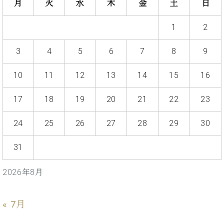
ー
月
火
水
木
金
土
日
内
(PDF)
1
2
W.
お
ホ
問
フ
3
4
5
6
7
8
9
い
マ
合
ン
10
11
12
13
14
15
16
わ
プ
せ
ロ
17
18
19
20
21
22
23
フ
ェ
24
25
26
27
28
29
30
本
ッ
社
シ
：
31
ョ
八
ナ
王
ル
2026年8月
子
・
技
W.
« 7月
術
ホ
営
フ