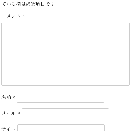
ー
ている欄は必須項目です
内
(PDF)
コメント
※
W.
お
ホ
問
フ
い
マ
合
ン
わ
プ
せ
ロ
フ
ェ
本
ッ
社
シ
：
ョ
八
ナ
王
名前
※
ル
子
・
メール
※
技
W.
術
ホ
営
サイト
フ