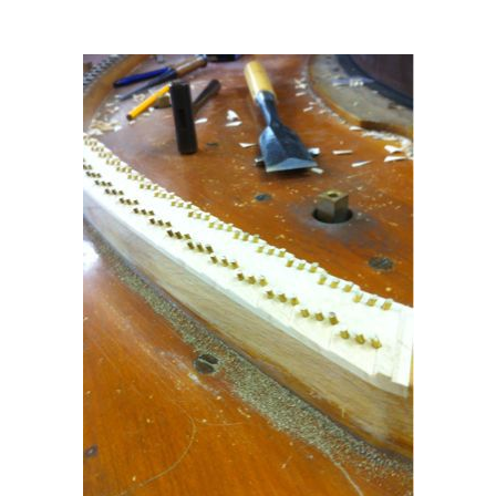
イ
ュ
ブ
ジ
(お
で
ン
タ
ロ
正
ャ
知
コ
イ
グ
オンライン試弾
規
パ
ら
ン
ン
デ
ン
せ・
メルマガ登録
サ
の
ィ
の
メ
ー
音
ー
取
デ
趣
ト
色
ラ
り
ィ
味
/
ー・
組
ア
か
C.
取
ベ
み
情
ら
ベ
扱
ヒ
報)
本
ヒ
店
シ
格
シ
ピ
ュ
的
ュ
ア
キ
タ
に
タ
ノ
ャ
店
イ
学
イ
製
ン
舗・
ン
ぶ
ン
造
ペ
サ
を
方
レ
番
ー
ロ
弾
ま
ジ
号
ン
ン・
く
で
デ
調
前
大
ン
律
に
コ
歓
ス