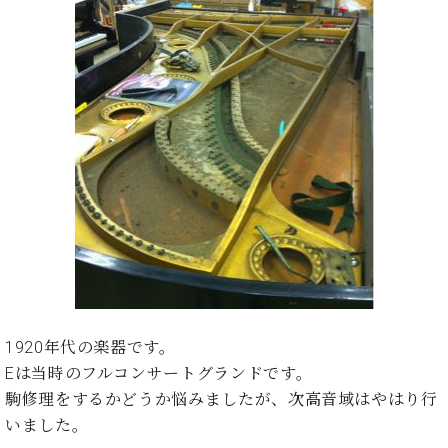
た
を
ラ
か
ヒ
ヒ
イ
い！
作
ン
ら
シ
シ
ン・
録
る
ド
の
ュ
ュ
サ
音
こ
ヒ
お
タ
タ
ロ
し
と
ス
知
イ
イ
ン
た
ト
ら
ン
ン
会
い！
音
リ
せ
レ
の
員
と
色
ー
(入
ジ
秘
い
と
荷
デ
密
う
ベ
タ
情
ン
音
方
ヒ
ッ
報
ス
楽
は、
シ
チ
等)
ニ
家
お
ュ
ュ
達
近
タ
ー
ベ
の
プ
く
C.
イ
ス・
ヒ
声
レ
の
ベ
ン・
イ
1920年代の楽器です。
シ
ス
直
ヒ
ジ
ベ
Eは当時のフルコンサートグランドです。
ュ
リ
営
シ
ベ
ャ
ン
タ
リ
店
駒修理をするかどうか悩みましたが、次高音域はやはり行
ュ
ヒ
パ
ト
イ
ー
舗
いました。
タ
シ
ン
ン・
ス
ま