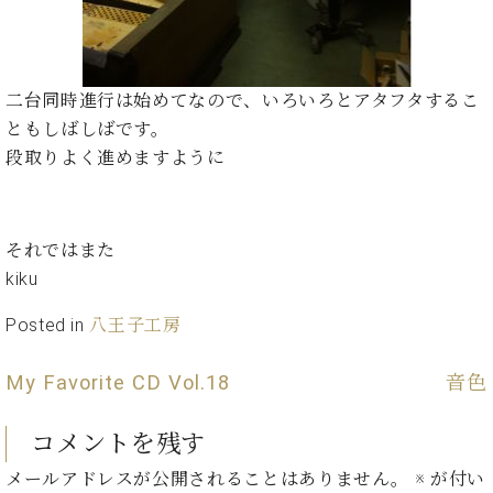
プ
室
ラ
ピ
イ
ア
ト
ノ
ピ
二台同時進行は始めてなので、いろいろとアタフタするこ
の
ア
コ
ともしばしばです。
ノ
ン
段取りよく進めますように
シ
ェ
C.
ル
ベ
ジ
それではまた
ヒ
ュ
kiku
シ
ア
ュ
ク
Posted in
八王子工房
タ
セ
イ
ス
ン
My Favorite CD Vol.18
音色
セン
ア
トラ
カ
コメントを残す
ム東
デ
京の
ミ
メールアドレスが公開されることはありません。
※
が付い
ご案