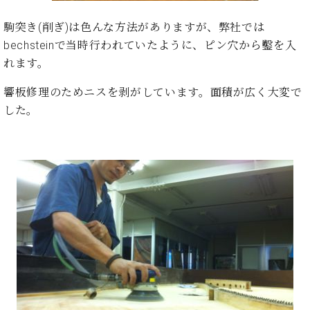
ン
迎。
サ
ベ
会
ベヒ
駒突き(削ぎ)は色んな方法がありますが、弊社では
ー
C.
ヒ
社
bechsteinで当時行われていたように、ピン穴から鑿を入
シュ
ト
ベ
シ
案
れます。
ヒ
タイ
ュ
内
シ
タ
レ
ン・
響板修理のためニスを剥がしています。面積が広く大変で
ュ
イ
ッ
シュ
タ
した。
お
ン・
ス
イ
ーレ
問
シ
ン
ン
合
ュ
イ
音楽
コ
せ
ー
ベ
教室
ン
レ
ン
サ
ト
ー
納
ベ
ト
入
代
ヒ
グ
シ
実
理
ラ
ュ
績
店
ン
タ
ホ
主
ド
イ
ー
催
ピ
ン
ル・
イ
ア