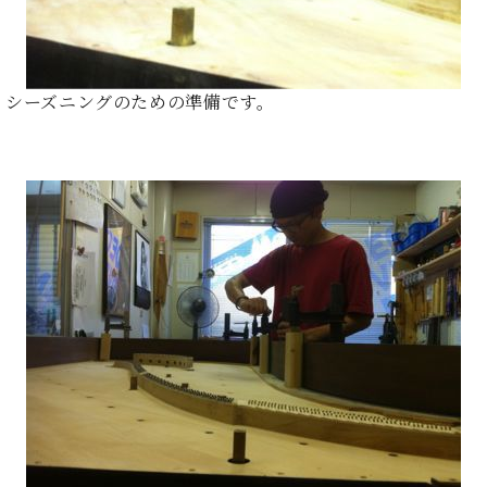
・
ス
ベ
ノ
セ
タ
ン
ン
ジ
ト
ト
C.
オ
ラ
ベ
シーズニングのための準備です。
ム
ヒ
コ
東
シ
納
ン
京
ュ
入
ク
タ
実
ー
イ
績
ル
店
ン
音
長
コ
楽
ご
音
ン
教
挨
楽
サ
室
拶
教
ー
展
室
ト
示
ご
ア
情
愛
ッ
報
用
プ
ホー
者
ラ
ル・
の
イ
スタ
声