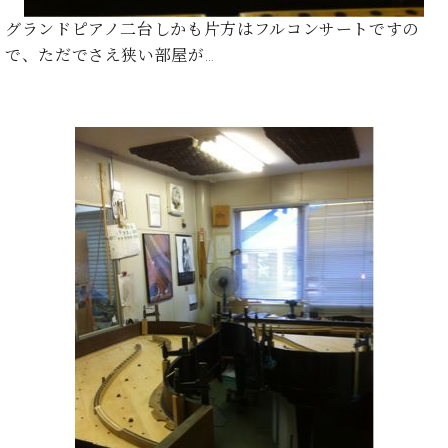
ト
ジオ
グランドピアノ二台しかも片方はフルコンサートですの
ピ
レン
ア
で、ただでさえ狭い部屋が…
タル
ノ
ホー
ル・
C.
スタ
ベ
ジオ
ヒ
空き
シ
状況
ュ
動
タ
画
イ
収
ン
録
レ
サ
ジ
ー
デ
ビ
ン
ス
ス
音
ア
楽
ッ
教