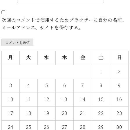
業
マ
セ
ン
ン
ト
タ
次回のコメントで使用するためブラウザーに自分の名前、
ー
ラ
メールアドレス、サイトを保存する。
デ
ィ
ス
シ
タ
ョ
ッ
ン
月
火
水
木
金
土
日
フ
ご
1
2
W.
挨
ホ
拶
フ
技
3
4
5
6
7
8
9
マ
術
ン
者
10
11
12
13
14
15
16
ヴ
紹
ィ
介
17
18
19
20
21
22
23
ジ
展示
ョ
情報
24
25
26
27
28
29
30
ン
【ユ