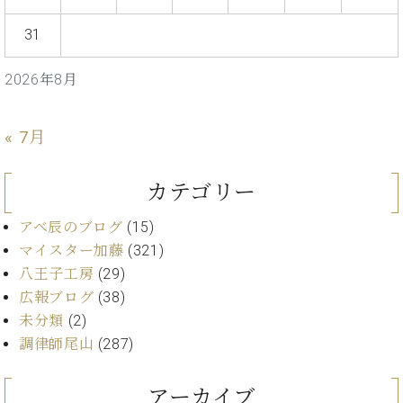
ーロ
31
ピア
C.BECHSTEIN
ノ特
Digital(ベ
選中
2026年8月
ヒ
古】
シ
イ
ュ
« 7月
ベ
タ
ン
イ
ト
ン
カテゴリー
情
デ
報
ジ
アベ辰のブログ
(15)
八
タ
マイスター加藤
(321)
王
ル)
八王子工房
(29)
子
工
広報ブログ
(38)
房
未分類
(2)
ブ
調律師尾山
(287)
ロ
グ
アーカイブ
ア