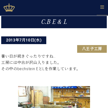
Skip
ベヒシュタインジャパン公式サイト
BECHSTEIN JAPAN Official Site
to
content
投
カ
C.B E & L
タ
稿
ベ
ベ
ド
メ
企
ロ
C.
ナ
ヒ
ヒ
イ
ル
業
グ
ベ
シ
2013年7月10日(水)
シ
ツ
マ
情
ビ
ヒ
ュ
ュ
の
ガ
報
八王子工房
シ
ゲ
タ
展
タ
名
会
ュ
イ
示
イ
器
員
暑い日が続きぐったりですね…
ー
採
タ
ン
ン
ベ
登
工房には中古が沢山入りました。
用
イ
シ
で、
の
ヒ
録
その中のbechstein EとLを作業しています。
情
ン
ピ
演
グ
シ
ご
ョ
報
コ
ア
奏
ラ
ュ
案
ン
ン
ノ
し
ン
タ
内
サ
技
ベ
た
ド
イ
ー
術
ヒ
い！
ピ
ン
各
ト /
シ
学
ア
店
C.
ュ
び
ノ
ブ
舗
ベ
ベ
タ