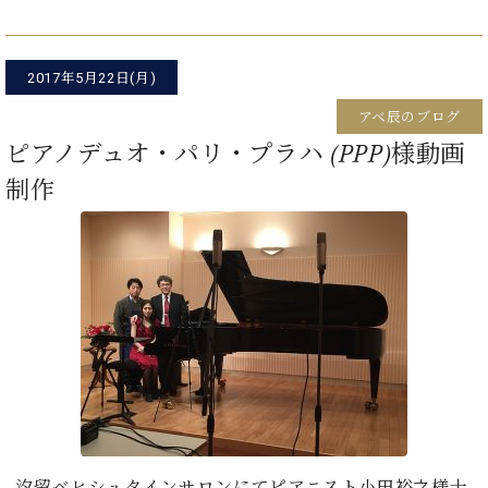
ン
迎。
サ
ベ
会
ベヒ
ー
C.
ヒ
社
シュ
ト
ベ
2017年5月22日(月)
シ
案
ヒ
タイ
ュ
内
アベ辰のブログ
シ
タ
レ
ン・
ュ
ピアノデュオ・パリ・プラハ (PPP)様動画
イ
ッ
シュ
タ
お
ン・
ス
制作
イ
ーレ
問
シ
ン
ン
合
ュ
イ
音楽
コ
せ
ー
ベ
教室
ン
レ
ン
サ
ト
ー
納
ベ
ト
入
代
ヒ
グ
シ
実
理
ラ
ュ
績
店
ン
タ
ホ
主
ド
イ
ー
催
ピ
ン
ル・
イ
ア
汐留ベヒシュタインサロンにてピアニスト小田裕之様十