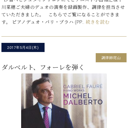
・
ス
ベ
ノ
セ
川菜穂ご夫婦のデュオの演奏を録画製作、調律を担当させ
タ
ン
ン
ていただきました。 こちらでご覧になることができま
ジ
ト
ト
C.
す。 ピアノデュオ・パリ・プラハ (PP…
続きを読む
オ
ラ
ベ
ム
ヒ
コ
東
シ
納
ン
京
ュ
入
ク
2017年5月4日(木)
タ
実
ー
イ
績
ル
店
調律師尾山
ン
音
長
ダルベルト、フォーレを弾く
コ
楽
ご
音
ン
教
挨
楽
サ
室
拶
教
ー
展
室
ト
示
ご
ア
情
愛
ッ
報
用
プ
ホー
者
ラ
ル・
の
イ
スタ
声