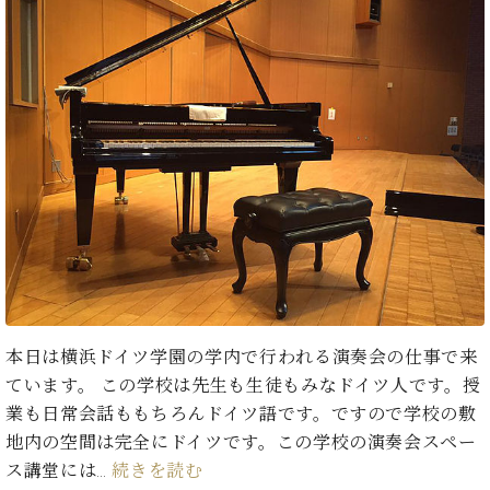
イ
ュ
ブ
ジ
(お
で
ン
タ
ロ
正
ャ
知
コ
イ
グ
オンライン試弾
規
パ
ら
ン
ン
デ
ン
せ・
メルマガ登録
サ
の
ィ
の
メ
ー
音
ー
取
デ
趣
ト
色
ラ
り
ィ
味
/
ー・
組
ア
か
C.
取
ベ
み
情
ら
ベ
扱
ヒ
報)
本
ヒ
店
シ
格
シ
ピ
ュ
的
ュ
ア
キ
タ
に
タ
ノ
ャ
店
イ
学
イ
製
ン
舗・
ン
本日は横浜ドイツ学園の学内で行われる演奏会の仕事で来
ぶ
ン
造
ペ
サ
を
方
ています。 この学校は先生も生徒もみなドイツ人です。授
レ
番
ー
ロ
弾
ま
ジ
号
ン
ン・
業も日常会話ももちろんドイツ語です。ですので学校の敷
く
で
デ
調
地内の空間は完全にドイツです。この学校の演奏会スペー
前
大
ン
律
に
コ
ス講堂には…
続きを読む
歓
ス