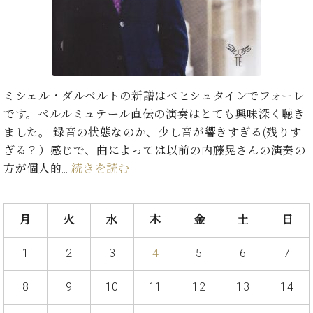
ト
ジオ
ピ
レン
ア
タル
ノ
ホー
ル・
C.
スタ
ミシェル・ダルベルトの新譜はベヒシュタインでフォーレ
ベ
ジオ
です。ペルルミュテール直伝の演奏はとても興味深く聴き
ヒ
空き
シ
ました。 録音の状態なのか、少し音が響きすぎる(残りす
状況
ュ
動
ぎる？）感じで、曲によっては以前の内藤晃さんの演奏の
タ
画
方が個人的…
続きを読む
イ
収
ン
録
レ
サ
月
火
水
木
金
土
日
ジ
ー
デ
ビ
ン
1
2
3
4
5
6
7
ス
ス
音
ア
8
9
10
11
12
13
14
楽
ッ
教