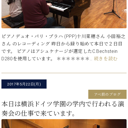
た
を
ラ
か
ヒ
ヒ
イ
い！
作
ン
ら
シ
シ
ン・
録
る
ド
の
ュ
ュ
サ
音
こ
ヒ
お
タ
タ
ロ
し
と
ス
知
イ
イ
ン
た
ト
ら
ピアノデュオ・パリ・プラハ (PPP)十川菜穂さん 小田裕之
ン
ン
会
い！
音
リ
せ
レ
の
さん のレコーディング 昨日から録り始めて本日で２日目
員
と
色
ー
(入
ジ
秘
い
です。 ピアノはアシュケナージが選定したC.Bechstein
と
荷
デ
密
う
D280を使用しています。 ＊＊＊＊＊＊＊…
続きを読む
ベ
タ
情
ン
音
方
ヒ
ッ
報
ス
楽
は、
シ
チ
等)
ニ
家
お
ュ
ュ
達
近
タ
2017年5月22日(月)
ー
ベ
の
プ
く
C.
イ
ス・
ヒ
声
レ
の
アベ辰のブログ
ベ
ン・
イ
シ
ス
直
本日は横浜ドイツ学園の学内で行われる演
ヒ
ジ
ベ
ュ
リ
営
シ
ベ
ャ
ン
奏会の仕事で来ています。
タ
リ
店
ュ
ヒ
パ
ト
イ
ー
舗
タ
シ
ン
ン・
ス
ま