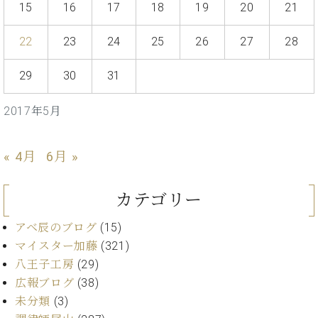
プ
室
15
16
17
18
19
20
21
ラ
ピ
イ
ア
22
23
24
25
26
27
28
ト
ノ
ピ
の
29
30
31
ア
コ
ノ
ン
2017年5月
シ
ェ
C.
ル
ベ
« 4月
6月 »
ジ
ヒ
ュ
シ
ア
ュ
カテゴリー
ク
タ
セ
イ
アベ辰のブログ
(15)
ス
ン
マイスター加藤
(321)
セン
ア
八王子工房
(29)
トラ
カ
広報ブログ
(38)
ム東
デ
京の
未分類
(3)
ミ
ご案