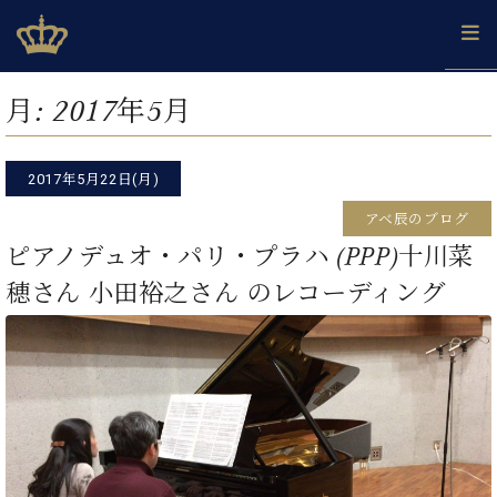
Skip
ベヒシュタインジャパン公式サイト
BECHSTEIN JAPAN Official Site
to
content
カ
月:
2017年5月
タ
ベ
ベ
ド
メ
企
ロ
C.
ヒ
ヒ
イ
ル
業
グ
ベ
シ
2017年5月22日(月)
シ
ツ
マ
情
ヒ
ュ
ュ
の
ガ
報
アベ辰のブログ
シ
タ
展
タ
名
会
ュ
ピアノデュオ・パリ・プラハ (PPP)十川菜
イ
示
イ
器
員
採
タ
ン
ン
ベ
登
穂さん 小田裕之さん のレコーディング
用
イ
で、
の
ヒ
録
情
ン
ピ
演
グ
シ
ご
報
コ
ア
奏
ラ
ュ
案
ン
ノ
し
ン
タ
内
サ
技
ベ
た
ド
イ
ー
術
ヒ
い！
ピ
ン
各
ト /
シ
学
ア
店
C.
ュ
び
ノ
ブ
舗
ベ
ベ
タ