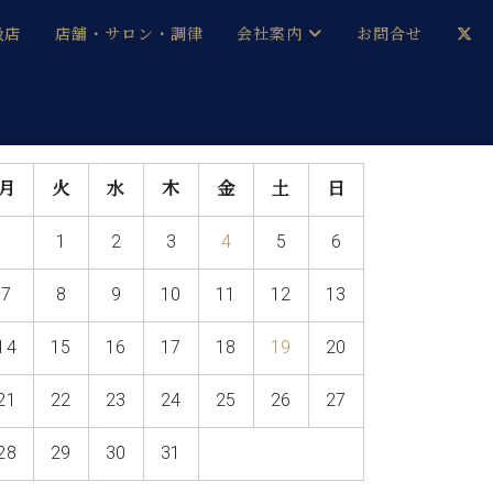
扱店
店舗・サロン・調律
会社案内
お問合せ
企業情報
メルマガ登録
採用情報
月
火
水
木
金
土
日
ベヒシュタイン・サロン会員
1
2
3
4
5
6
本社：八王子・技術営業センター
ベヒシュタイン・ジャパンブログ
7
8
9
10
11
12
13
14
15
16
17
18
19
20
中古】
21
22
23
24
25
26
27
28
29
30
31