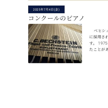
C.ベヒシュタイン コンサート
アクセス
納入実績 
グランドピアノ
2025年7月4日(金)
セントラム東京のご案内(PDF)
お問い合わせ
コンクールのピアノ
ご愛用者の
C.ベヒシュタイン アカデミー
ベヒシュ
アーティストカスタマーサービス(
W.ホフマン プロフェッショナル
に採用さ
す。 19
アフターサービス(調律)
W.ホフマン トラディション
たことが
調律師紹介
調律料金表
お問い合わせ
W.ホフマン ヴィジョン
尾山調律師のブログ Die Musikgasse（音楽の小道）
C.BECHSTEIN Digital(ベヒシュタイン デジタル)