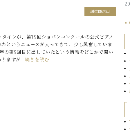
2
C.ベヒシュタイン コンサート
代理店主催イベント
音楽教室
アップライトピアノ
調律師尾山
コンクール
«
声
音楽教室
タインが、第19回ショパンコンクールの公式ピアノ
調律)
れたというニュースが入ってきて、少し興奮していま
75年の第9回目に出していたという情報をどこかで聞い
ありますが…
続きを読む