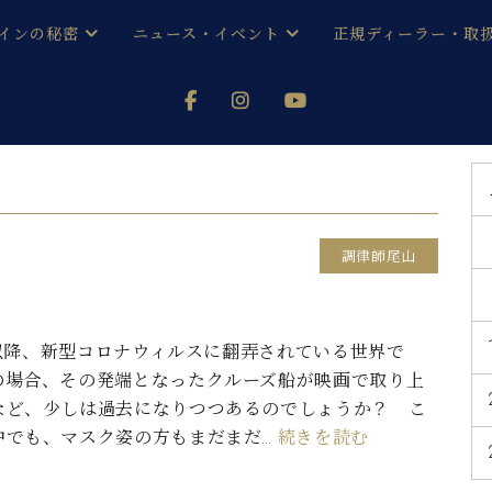
インの秘密
ニュース・イベント
正規ディーラー・取
アノを
器ベヒシュタイン
メルマガ会員登録ご案内
い！ という方は、お近くの直営店舗まで
オンライン試弾
ン レジデンス
ストリー
各店舗からのお知らせ
(入荷情報等)
シューレ音楽教室
声
/
C.ベヒシュタイン レジデンス
取り組
プレスリリース
調律師尾山
(お知らせ・メディア情報)
京
インの音色
キャンペーン
スタッフご挨拶
インを弾く前に
年以降、新型コロナウィルスに翻弄されている世界で
技術者紹介
の場合、その発端となったクルーズ船が映画で取り上
展示情報【ユーロピアノ特選
コンサート
イン・シューレ
など、少しは過去になりつつあるのでしょうか？ こ
イベント情報
中でも、マスク姿の方もまだまだ…
続きを読む
八王子工房ブログ
レッスンイベント
ホール・スタジオ
アクセス
お問い合わせ