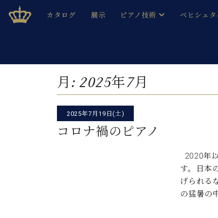
Skip
ベヒシュタインジャパン公式サイト
BECHSTEIN JAPAN Official Site
カタログ
展示
ピアノ技術
ベヒシュタ
to
content
ベヒシュタインのグランドピ
ドイツの名
作ること
ベヒシュタインで、 演奏したい！ 学びたい！ 録音した
C.ベヒシュタイン コンサート / C.ベヒシュタイ
ブランドヒ
月:
2025年7月
音色とタッチ
ベヒシュタイン・
趣味から本格的に学ぶ方まで大歓迎。
音楽家達の
C.ベヒシュタイン コンサート
ベヒシュタイン・ジャパンの
2025年7月19日(土)
み
ベヒシュタイン・セントラム 東
ベヒシュタ
コロナ禍のピアノ
ピアノ製造番号
店長ご挨拶
ベヒシュタ
2020
展示情報
す。日本
ホール・スタジオレンタル
ベヒシュタ
げられる
ホール・スタジオ空き状況
の猛暑の
動画収録サービス
納入実績 
音楽教室
ピアノのコンシェルジュ