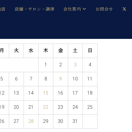
扱店
店舗・サロン・調律
会社案内
お問合せ
企業情報
メルマガ登録
採用情報
月
火
水
木
金
土
日
ベヒシュタイン・サロン会員
1
2
3
4
本社：八王子・技術営業センター
ベヒシュタイン・ジャパンブログ
5
6
7
8
9
10
11
12
13
14
15
16
17
18
中古】
19
20
21
22
23
24
25
26
27
28
29
30
31