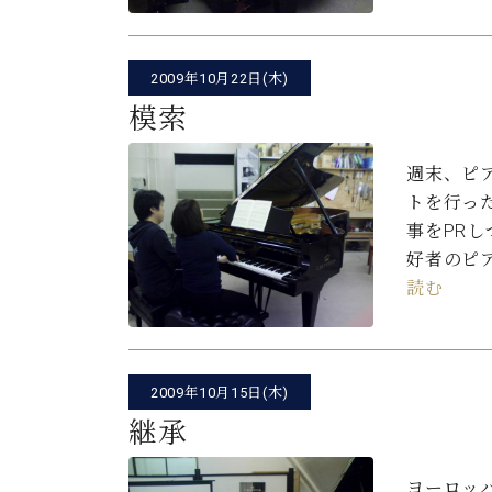
C.ベヒシュタイン コンサート
アクセス
納入実績 
グランドピアノ
セントラム東京のご案内(PDF)
お問い合わせ
2009年10月22日(木)
ご愛用者の
C.ベヒシュタイン アカデミー
模索
アーティストカスタマーサービス(
W.ホフマン プロフェッショナル
週末、ピ
トを行っ
アフターサービス(調律)
W.ホフマン トラディション
調律師紹介
事をPR
調律料金表
好者のピ
お問い合わせ
W.ホフマン ヴィジョン
読む
尾山調律師のブログ Die Musikgasse（音楽の小道）
C.BECHSTEIN Digital(ベヒシュタイン デジタル)
2009年10月15日(木)
継承
ヨーロッ