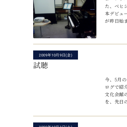
た、ベヒシュ
本デビュ
が昨日始
2009年10月9日(金)
試聴
今、5月
ログで紹
文化会館の
を、先日