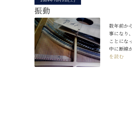
2009年10月3日(土)
振動
数年前か
事になり
ことにな
中に断線
を読む