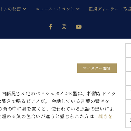
インの秘密
ニュース・イベント
正規ディーラー・取
アノを
器ベヒシュタイン
メルマガ会員登録ご案内
い！ という方は、お近くの直営店舗まで
オンライン試弾
ン レジデンス
ストリー
各店舗からのお知らせ
(入荷情報等)
シューレ音楽教室
声
/
C.ベヒシュタイン レジデンス
取り組
プレスリリース
マイスター加藤
(お知らせ・メディア情報)
京
インの音色
キャンペーン
スタッフご挨拶
インを弾く前に
ト内藤晃さん宅のベヒシュタインK型は、朴訥なドイツ
技術者紹介
な響きで鳴るピアノだ。 会話している言葉の響きを
展示情報【ユーロピアノ特選
コンサート
イン・シューレ
その渦の中に身を置くと、使われている原語の違いによ
イベント情報
を埋める気の色合いが違うと感じられた方は…
続きを
八王子工房ブログ
レッスンイベント
ホール・スタジオ
アクセス
お問い合わせ