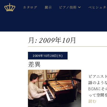
Skip
ベヒシュタインジャパン公式サイト
BECHSTEIN JAPAN Official Site
カタログ
展示
ピアノ技術
ベヒシュタ
to
content
ベヒシュタインのグランドピ
ドイツの名
作ること
ベヒシュタインで、 演奏したい！ 学びたい！ 録音した
C.ベヒシュタイン コンサート / C.ベヒシュタイ
ブランドヒ
月:
2009年10月
音色とタッチ
ベヒシュタイン・
趣味から本格的に学ぶ方まで大歓迎。
音楽家達の
C.ベヒシュタイン コンサート
ベヒシュタイン・ジャパンの
2009年10月28日(水)
み
ベヒシュタイン・セントラム 東
ベヒシュタ
差異
ピアノ製造番号
店長ご挨拶
ベヒシュタ
ピアニス
展示情報
語のよう
ホール・スタジオレンタル
ベヒシュタ
BGMに
ホール・スタジオ空き状況
って空間
動画収録サービス
納入実績 
読む
音楽教室
ピアノのコンシェルジュ