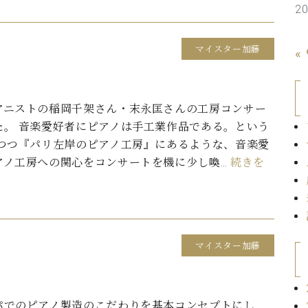
2
C.ベヒシュタイン コンサート
代理店主催イベント
音楽教室
アップライトピアノ
コンクール
マイスター加藤
«
声
音楽教室
調律)
アニストの稲岡千架さん・末永匡さんの工房コンサー
た。 音楽愛好者にピアノは手工業作品である。という
しつつ『パリ左岸のピアノ工房』にあるような、音楽愛
アノ工房への関心をコンサートを機に少し喚…
続きを
マイスター加藤
パでのピアノ製造のこだわりを基本コンセプトにし