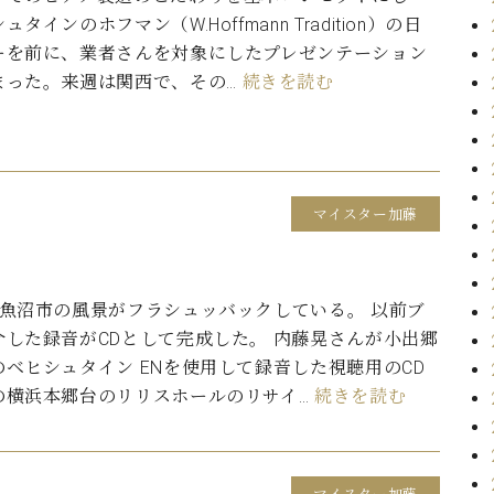
タインのホフマン（W.Hoffmann Tradition）の日
ーを前に、業者さんを対象にしたプレゼンテーション
まった。来週は関西で、その…
続きを読む
マイスター加藤
の魚沼市の風景がフラシュッバックしている。 以前ブ
介した録音がCDとして完成した。 内藤晃さんが小出郷
ベヒシュタイン ENを使用して録音した視聴用のCD
の横浜本郷台のリリスホールのリサイ…
続きを読む