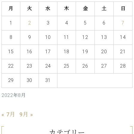
ン
迎。
サ
月
火
水
木
金
土
日
ベ
会
ベヒ
ー
C.
ヒ
社
シュ
ト
ベ
1
2
3
4
5
6
7
シ
案
ヒ
タイ
ュ
内
シ
タ
レ
ン・
8
9
10
11
12
13
14
ュ
イ
ッ
シュ
タ
お
ン・
ス
15
16
17
18
19
20
21
イ
ーレ
問
シ
ン
ン
合
ュ
イ
音楽
22
23
24
25
26
27
28
コ
せ
ー
ベ
教室
ン
レ
ン
サ
29
30
31
ト
ー
納
ベ
ト
2022年8月
入
代
ヒ
グ
シ
実
理
ラ
ュ
績
店
ン
« 7月
9月 »
タ
ホ
主
ド
イ
ー
催
ピ
ン
カテゴリー
ル・
イ
ア