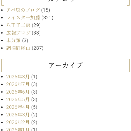
・
ス
ベ
ノ
セ
アベ辰のブログ
(15)
タ
ン
ン
ジ
ト
マイスター加藤
(321)
ト
C.
オ
ラ
ベ
八王子工房
(29)
ム
ヒ
コ
広報ブログ
(38)
東
シ
納
ン
未分類
(3)
京
ュ
入
ク
調律師尾山
(287)
タ
実
ー
イ
績
ル
店
ン
アーカイブ
音
長
コ
楽
ご
音
ン
2026年8月
(1)
教
挨
楽
サ
室
拶
2026年7月
(3)
教
ー
展
2026年6月
(3)
室
ト
示
ご
2026年5月
(3)
ア
情
愛
2026年4月
(5)
ッ
報
用
プ
2026年3月
(2)
ホー
者
ラ
ル・
2026年2月
(2)
の
イ
スタ
2026年1月
(1)
声