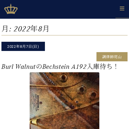
Skip
ベヒシュタインジャパン公式サイト
BECHSTEIN JAPAN Official Site
to
content
カ
月:
2022年8月
タ
ベ
ベ
ド
メ
企
ロ
C.
ヒ
ヒ
イ
ル
業
グ
ベ
シ
2022年8月7日(日)
シ
ツ
マ
情
ヒ
ュ
ュ
の
ガ
報
調律師尾山
シ
タ
展
タ
名
会
ュ
Burl WalnutのBechstein A192入庫待ち！
イ
示
イ
器
員
採
タ
ン
ン
ベ
登
用
イ
で、
の
ヒ
録
情
ン
ピ
演
グ
シ
ご
報
コ
ア
奏
ラ
ュ
案
ン
ノ
し
ン
タ
内
サ
技
ベ
た
ド
イ
ー
術
ヒ
い！
ピ
ン
各
ト /
シ
学
ア
店
C.
ュ
び
ノ
ブ
舗
ベ
ベ
タ