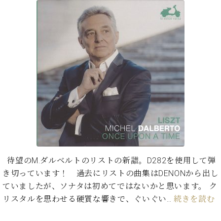
イ
ュ
ブ
ジ
(お
で
ン
タ
ロ
正
ャ
知
コ
イ
グ
オンライン試弾
規
パ
ら
ン
ン
デ
ン
せ・
メルマガ登録
サ
の
ィ
の
メ
ー
音
ー
取
デ
趣
ト
色
ラ
り
ィ
味
/
ー・
組
ア
か
C.
取
ベ
み
情
ら
ベ
扱
ヒ
報)
本
ヒ
店
シ
格
シ
ピ
ュ
的
ュ
ア
キ
タ
に
タ
ノ
ャ
店
イ
学
イ
製
ン
舗・
ン
待望のM.ダルベルトのリストの新譜。D282を使用して弾
ぶ
ン
造
ペ
サ
を
き切っています！ 過去にリストの曲集はDENONから出し
方
レ
番
ー
ロ
弾
ま
ジ
号
ン
ン・
ていましたが、ソナタは初めてではないかと思います。 ク
く
で
デ
調
リスタルを思わせる硬質な響きで、ぐいぐい…
続きを読む
前
大
ン
律
に
コ
歓
ス