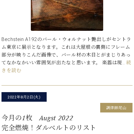
た
を
ラ
か
ヒ
ヒ
イ
い！
作
ン
ら
シ
シ
ン・
録
る
ド
の
ュ
ュ
サ
音
こ
ヒ
お
タ
タ
ロ
し
と
ス
知
イ
イ
ン
た
ト
ら
ン
ン
Bechstein A192のバール・ウォルナット艶出しがセントラ
会
い！
音
リ
せ
レ
の
員
と
ム東京に展示となります。これは大屋根の裏側にフレーム
色
ー
(入
ジ
秘
い
部分が映りこんだ画像で、バール材の木目とがまじりあっ
と
荷
デ
密
う
ベ
てなかなかいい雰囲気が出たなと思います。 楽器は現…
続
タ
情
ン
音
方
ヒ
ッ
報
きを読む
ス
楽
は、
シ
チ
等)
ニ
家
お
ュ
ュ
達
近
タ
ー
ベ
の
プ
く
C.
イ
ス・
2022年8月2日(火)
ヒ
声
レ
の
ベ
ン・
イ
シ
ス
直
ヒ
ジ
調律師尾山
ベ
ュ
リ
営
シ
ベ
ャ
ン
今月の1枚 Augst 2022
タ
リ
店
ュ
ヒ
パ
ト
イ
ー
舗
完全燃焼！ダルベルトのリスト
タ
シ
ン
ン・
ス
ま