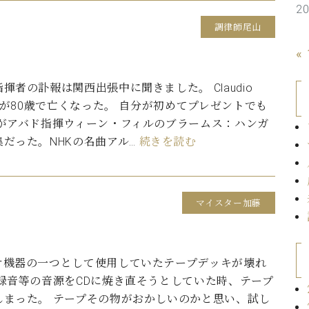
2
C.ベヒシュタイン コンサート
代理店主催イベント
音楽教室
アップライトピアノ
調律師尾山
コンクール
«
声
音楽教室
揮者の訃報は関西出張中に聞きました。 Claudio
調律)
o氏が80歳で亡くなった。 自分が初めてプレゼントでも
Dがアバド指揮ウィーン・フィルのブラームス：ハンガ
だった。NHKの名曲アル…
続きを読む
マイスター加藤
オ機器の一つとして使用していたテープデッキが壊れ
ブ録音等の音源をCDに焼き直そうとしていた時、テープ
しまった。 テープその物がおかしいのかと思い、試し