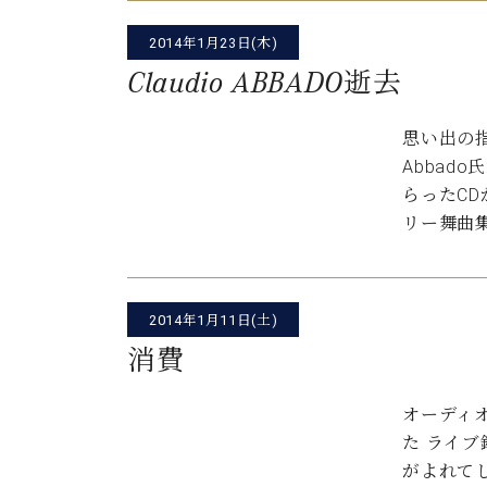
C.ベヒシュタイン コンサート
アクセス
納入実績 
グランドピアノ
2014年1月23日(木)
セントラム東京のご案内(PDF)
お問い合わせ
Claudio ABBADO逝去
ご愛用者の
C.ベヒシュタイン アカデミー
思い出の指
アーティストカスタマーサービス(
W.ホフマン プロフェッショナル
Abbad
らったC
アフターサービス(調律)
W.ホフマン トラディション
リー舞曲集
調律師紹介
調律料金表
お問い合わせ
W.ホフマン ヴィジョン
尾山調律師のブログ Die Musikgasse（音楽の小道）
2014年1月11日(土)
C.BECHSTEIN Digital(ベヒシュタイン デジタル)
消費
オーディ
た ライ
がよれて