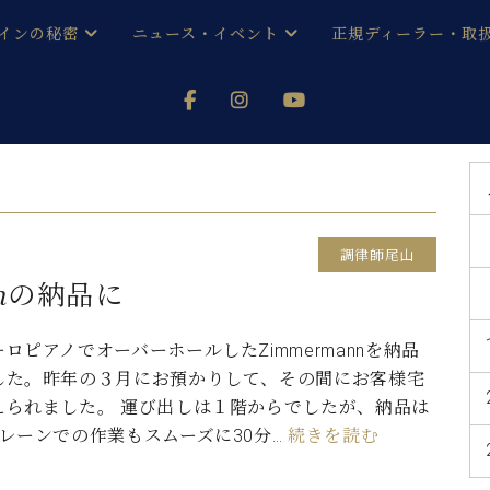
インの秘密
ニュース・イベント
正規ディーラー・取
アノを
器ベヒシュタイン
メルマガ会員登録ご案内
い！ という方は、お近くの直営店舗まで
オンライン試弾
ン レジデンス
ストリー
各店舗からのお知らせ
(入荷情報等)
シューレ音楽教室
声
/
C.ベヒシュタイン レジデンス
取り組
プレスリリース
調律師尾山
(お知らせ・メディア情報)
京
インの音色
nnの納品に
キャンペーン
スタッフご挨拶
インを弾く前に
ロピアノでオーバーホールしたZimmermannを納品
技術者紹介
した。昨年の３月にお預かりして、その間にお客様宅
展示情報【ユーロピアノ特選
コンサート
イン・シューレ
えられました。 運び出しは１階からでしたが、納品は
イベント情報
レーンでの作業もスムーズに30分…
続きを読む
八王子工房ブログ
レッスンイベント
ホール・スタジオ
アクセス
お問い合わせ