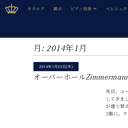
Skip
ベヒシュタインジャパン公式サイト
BECHSTEIN JAPAN Official Site
カタログ
展示
ピアノ技術
ベヒシュタ
to
content
ベヒシュタインのグランドピ
ドイツの名
作ること
ベヒシュタインで、 演奏したい！ 学びたい！ 録音した
C.ベヒシュタイン コンサート / C.ベヒシュタイ
ブランドヒ
月:
2014年1月
音色とタッチ
ベヒシュタイン・
趣味から本格的に学ぶ方まで大歓迎。
音楽家達の
C.ベヒシュタイン コンサート
ベヒシュタイン・ジャパンの
2014年1月23日(木)
み
ベヒシュタイン・セントラム 東
ベヒシュタ
オーバーホールZimmerma
ピアノ製造番号
店長ご挨拶
ベヒシュタ
先日、ユー
展示情報
してきま
ホール・スタジオレンタル
ベヒシュタ
が建て替
ホール・スタジオ空き状況
2階に。ク
動画収録サービス
納入実績 
音楽教室
ピアノのコンシェルジュ