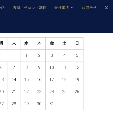
扱店
店舗・サロン・調律
会社案内
お問合せ
企業情報
メルマガ登録
採用情報
月
火
水
木
金
土
日
ベヒシュタイン・サロン会員
1
2
3
4
5
本社：八王子・技術営業センター
ベヒシュタイン・ジャパンブログ
6
7
8
9
10
11
12
13
14
15
16
17
18
19
中古】
20
21
22
23
24
25
26
27
28
29
30
31