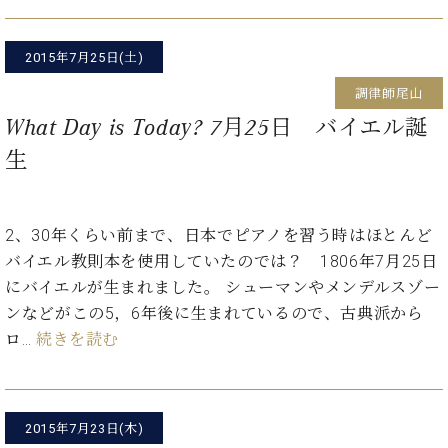
た
を
ラ
か
ヒ
ヒ
イ
い！
作
ン
ら
シ
シ
ン・
録
る
ド
の
2015年7月25日(土)
ュ
ュ
サ
音
こ
ヒ
お
タ
タ
ロ
し
と
調律師尾山
ス
知
イ
イ
ン
た
ト
ら
What Day is Today? 7月25日 バイエル誕
ン
ン
会
い！
音
リ
せ
レ
の
員
と
生
色
ー
(入
ジ
秘
い
と
荷
デ
密
う
ベ
タ
情
ン
音
方
ヒ
ッ
報
2、30年くらい前まで、日本でピアノを習う時はほとんど
ス
楽
は、
シ
チ
等)
ニ
バイエル教則本を使用していたのでは？ 1806年7月25日
家
お
ュ
ュ
達
にバイエルが生まれました。 シューマンやメンデルスゾー
近
タ
ー
ベ
の
プ
く
ンなどがこの5，6年後に生まれているので、古典派から
C.
イ
ス・
ヒ
声
レ
の
ロ…
続きを読む
ベ
ン・
イ
シ
ス
直
ヒ
ジ
ベ
ュ
リ
営
シ
ベ
ャ
ン
タ
リ
店
ュ
ヒ
パ
ト
イ
ー
舗
タ
シ
ン
2015年7月23日(木)
ン・
ス
ま