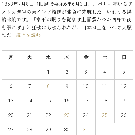
ン
1853年7月8日（旧暦で嘉永6年6月3日）、ペリー率いるア
迎。
サ
ベ
会
ベヒ
メリカ海軍の東インド艦隊が浦賀に来航した。いわゆる黒
ー
C.
ヒ
社
船来航です。「泰平の眠りを覚ます上喜撰たつた四杯で夜
シュ
ト
ベ
シ
案
も眠れず」と狂歌にも歌われたが、日本は上を下への大騒
ヒ
タイ
ュ
内
シ
動だ…
続きを読む
タ
レ
ン・
ュ
イ
ッ
シュ
タ
お
ン・
ス
イ
ーレ
問
シ
ン
月
火
水
木
金
土
日
ン
合
ュ
イ
音楽
コ
せ
ー
ベ
1
2
3
4
5
教室
ン
レ
ン
サ
ト
6
7
8
9
10
11
12
ー
納
ベ
ト
入
代
ヒ
グ
13
14
15
16
17
18
19
シ
実
理
ラ
ュ
績
店
ン
20
21
22
23
24
25
26
タ
ホ
主
ド
イ
ー
催
ピ
ン
27
28
29
30
31
ル・
イ
ア