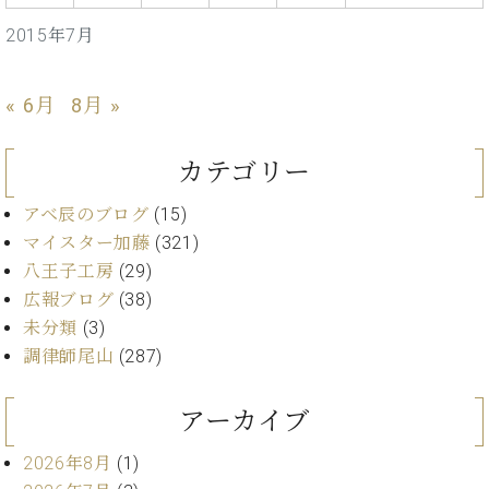
・
ス
ベ
ノ
セ
2015年7月
タ
ン
ン
ジ
ト
ト
C.
オ
ラ
ベ
« 6月
8月 »
ム
ヒ
コ
東
シ
納
ン
京
ュ
カテゴリー
入
ク
タ
実
ー
イ
アベ辰のブログ
(15)
績
ル
店
ン
音
長
マイスター加藤
(321)
コ
楽
ご
八王子工房
(29)
音
ン
教
挨
楽
広報ブログ
(38)
サ
室
拶
教
未分類
(3)
ー
展
室
ト
調律師尾山
(287)
示
ご
ア
情
愛
ッ
報
アーカイブ
用
プ
ホー
者
ラ
ル・
2026年8月
(1)
の
イ
スタ
声