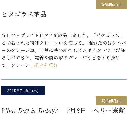
イ
ュ
ブ
ジ
(お
で
調律師尾山
ン
タ
ロ
正
ャ
知
コ
イ
グ
ピタゴラス納品
オンライン試弾
規
パ
ら
ン
ン
デ
ン
せ・
メルマガ登録
サ
の
ィ
の
メ
ー
音
ー
先日アップライトピアノを納品しました。「ピタゴラス」
取
デ
趣
ト
色
ラ
り
ィ
と命名された特殊クレーン車を使って。 現れたのはシルバ
味
/
ー・
組
ア
ーのクレーン車。非常に狭い所へもピンポイントで上げ降
か
C.
取
ベ
み
情
ら
ベ
ろしができる。電線や隣の家のガレージなどをすり抜け
扱
ヒ
報)
本
ヒ
店
て、クレーン…
続きを読む
シ
格
シ
ピ
ュ
的
ュ
ア
キ
タ
に
タ
ノ
ャ
店
イ
学
イ
製
ン
舗・
ン
2015年7月8日(水)
ぶ
ン
造
ペ
サ
を
方
レ
番
ー
ロ
調律師尾山
弾
ま
ジ
号
ン
ン・
What Day is Today? 7月8日 ペリー来航
く
で
デ
調
前
大
ン
律
に
コ
歓
ス