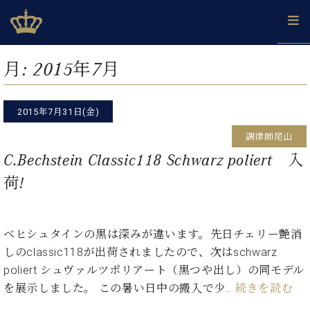
Skip
ベヒシュタインジャパン公式サイト
BECHSTEIN JAPAN Official Site
to
content
カ
月:
2015年7月
タ
ベ
ベ
ド
メ
企
ロ
C.
ヒ
ヒ
イ
ル
業
グ
ベ
シ
2015年7月31日(金)
シ
ツ
マ
情
ヒ
ュ
ュ
の
ガ
報
調律師尾山
シ
タ
展
タ
名
会
ュ
C.Bechstein Classic118 Schwarz poliert 入
イ
示
イ
器
員
採
タ
ン
ン
ベ
登
荷!
用
イ
で、
の
ヒ
録
情
ン
ピ
演
グ
シ
ご
報
コ
ア
奏
ラ
ュ
案
ン
ノ
ベヒシュタインの黒は深みが違います。先日チェリー艶消
し
ン
タ
内
サ
技
ベ
た
ド
イ
しのclassic118が出荷されましたので、次はschwarz
ー
術
ヒ
い！
ピ
ン
poliert シュヴァルツポリアート（黒つや出し）の同モデル
各
ト /
シ
学
ア
を展示しました。 この暑い日中の搬入で少…
続きを読む
店
C.
ュ
び
ノ
ブ
舗
ベ
ベ
タ