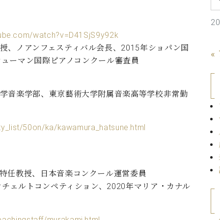
C.ベヒシュタイン コンサート
代理店主催イベント
音楽教室
アップライトピアノ
2
tube.com/watch?v=D41SjS9y92k
コンクール
声
授、ノアンフェスティバル会長、2015年ショパン国
«
.シューマン国際ピアノコンクール審査員
音楽教室
調律)
大学音楽学部、東京藝術大学附属音楽高等学校非常勤
ulty_list/50on/ka/kawamura_hatsune.html
科特任教授、日本音楽コンクール運営委員
ンチェルトコンペティション、2020年マリア・カナル
eachingstaff/murakami.html