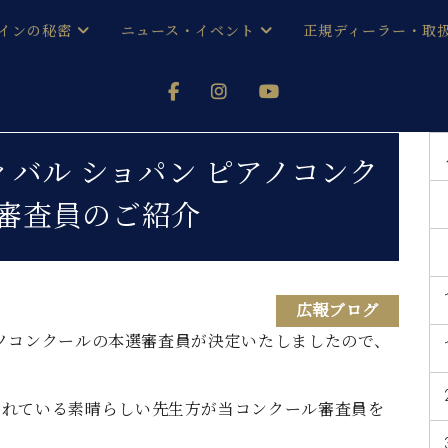
インの秘密
ニュース・イベント
正規ディーラー・取
アノを
器ベヒシュタイン
メルマガ会員登録ご案内
い！ という方は、お近くの直営店舗まで
オンライン試弾
ン レジデンス
ストリー
各店舗からのお知らせ
ィバル ショパン ピアノコンク
(入荷情報等)
シューレ音楽教室
選審査員のご紹介
声
/
C.ベヒシュタイン レジデンス
取り組
プレスリリース
(お知らせ・メディア情報)
京
インの音色
キャンペーン
広報ブログ
スタッフご挨拶
インを弾く前に
技術者紹介
ピアノコンクールの本選審査員が決定いたしましたので、
展示情報【ユーロピアノ特選
コンサート
イン・シューレ
イベント情報
八王子工房ブログ
られている素晴らしい先生方が当コンクール審査員を
レッスンイベント
ホール・スタジオ
アクセス
お問い合わせ