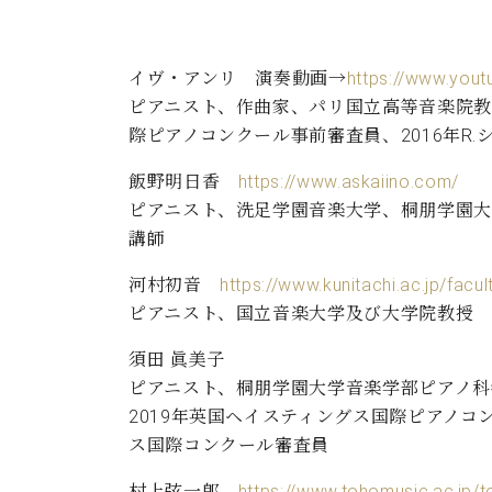
ン
C.ベヒシュタイン コンサート
アクセス
納入実績 
グランドピアノ
セントラム東京のご案内(PDF)
お問い合わせ
イヴ・アンリ
演奏動画→
https://www.you
ご愛用者の
C.ベヒシュタイン アカデミー
ピアニスト、作曲家、パリ国立高等音楽院教
際ピアノコンクール事前審査員、2016年R
アーティストカスタマーサービス(
W.ホフマン プロフェッショナル
飯野明日香
https://www.askaiino.com/
アフターサービス(調律)
ピアニスト、洗足学園音楽大学、桐朋学園
W.ホフマン トラディション
調律師紹介
講師
調律料金表
お問い合わせ
W.ホフマン ヴィジョン
河村初音
https://www.kunitachi.ac.jp/fac
尾山調律師のブログ Die Musikgasse（音楽の小道）
ピアニスト、国立音楽大学及び大学院教授
C.BECHSTEIN Digital(ベヒシュタイン デジタル)
須田 眞美子
ピアニスト、桐朋学園大学音楽学部ピアノ
2019年英国ヘイスティングス国際ピアノコ
ス国際コンクール審査員
村上弦一郎
https://www.tohomusic.ac.jp/t