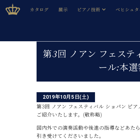
Skip
ベヒシュタインジャパン公式サイト
BECHSTEIN JAPAN Official Site
カタログ
展示
ピアノ技術
ベヒシュタ
to
content
ベヒシュタインのグランドピ
ドイツの名
作ること
ベヒシュタインで、 演奏したい！ 学びたい！ 録音した
投
C.ベヒシュタイン コンサート / C.ベヒシュタイ
ブランドヒ
第3回 ノアン フェステ
音色とタッチ
稿
ベヒシュタイン・
趣味から本格的に学ぶ方まで大歓迎。
ール:本
音楽家達の
ナ
C.ベヒシュタイン コンサート
ベヒシュタイン・ジャパンの
み
ビ
ベヒシュタイン・セントラム 東
ベヒシュタ
ゲ
ピアノ製造番号
2019年10月5日(土)
店長ご挨拶
ベヒシュタ
ー
展示情報
第3回 ノアン フェスティバル ショパン 
ホール・スタジオレンタル
ご紹介いたします。(敬称略)
ベヒシュタ
シ
ホール・スタジオ空き状況
動画収録サービス
ョ
国内外での演奏活動や後進の指導などあた
納入実績 
音楽教室
引き受けてくださいました。
ピアノのコンシェルジュ