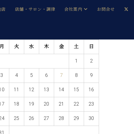
扱店
店舗・サロン・調律
会社案内
お問合せ
企業情報
メルマガ登録
月
火
水
木
金
土
日
採用情報
1
2
ベヒシュタイン・サロン会員
3
4
5
6
7
8
9
本社：八王子・技術営業センター
ベヒシュタイン・ジャパンブログ
10
11
12
13
14
15
16
17
18
19
20
21
22
23
中古】
24
25
26
27
28
29
30
31