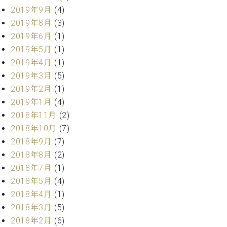
ー
2019年9月
(4)
内
(PDF)
2019年8月
(3)
W.
お
2019年6月
(1)
ホ
問
2019年5月
(1)
フ
い
2019年4月
(1)
マ
合
ン
2019年3月
(5)
わ
プ
せ
2019年2月
(1)
ロ
2019年1月
(4)
フ
2018年11月
(2)
ェ
本
2018年10月
(7)
ッ
社
シ
2018年9月
(7)
：
ョ
2018年8月
(2)
八
ナ
王
2018年7月
(1)
ル
子
2018年5月
(4)
・
2018年4月
(1)
技
W.
2018年3月
(5)
術
ホ
営
2018年2月
(6)
フ