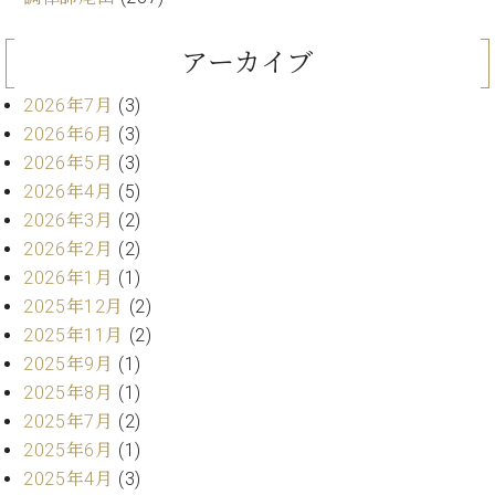
ン
迎。
サ
ベ
会
ベヒ
ー
C.
アーカイブ
ヒ
社
シュ
ト
ベ
シ
案
ヒ
タイ
2026年7月
(3)
ュ
内
シ
2026年6月
(3)
タ
レ
ン・
ュ
イ
ッ
2026年5月
(3)
シュ
タ
お
ン・
ス
2026年4月
(5)
イ
ーレ
問
シ
ン
2026年3月
(2)
ン
合
ュ
イ
音楽
コ
2026年2月
(2)
せ
ー
ベ
教室
ン
2026年1月
(1)
レ
ン
サ
ト
2025年12月
(2)
ー
2025年11月
(2)
納
ベ
ト
入
代
2025年9月
(1)
ヒ
グ
シ
実
理
2025年8月
(1)
ラ
ュ
績
店
ン
2025年7月
(2)
タ
ホ
主
ド
2025年6月
(1)
イ
ー
催
ピ
ン
2025年4月
(3)
ル・
イ
ア