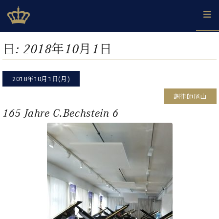
Skip
ベヒシュタインジャパン公式サイト
BECHSTEIN JAPAN Official Site
to
content
カ
日:
2018年10月1日
タ
ベ
ベ
ド
メ
企
ロ
C.
ヒ
ヒ
イ
ル
業
グ
ベ
シ
2018年10月1日(月)
シ
ツ
マ
情
ヒ
ュ
ュ
の
ガ
報
調律師尾山
シ
タ
展
タ
名
会
ュ
165 Jahre C.Bechstein 6
イ
示
イ
器
員
採
タ
ン
ン
ベ
登
用
イ
で、
の
ヒ
録
情
ン
ピ
演
グ
シ
ご
報
コ
ア
奏
ラ
ュ
案
ン
ノ
し
ン
タ
内
サ
技
ベ
た
ド
イ
ー
術
ヒ
い！
ピ
ン
各
ト /
シ
学
ア
店
C.
ュ
び
ノ
ブ
舗
ベ
ベ
タ