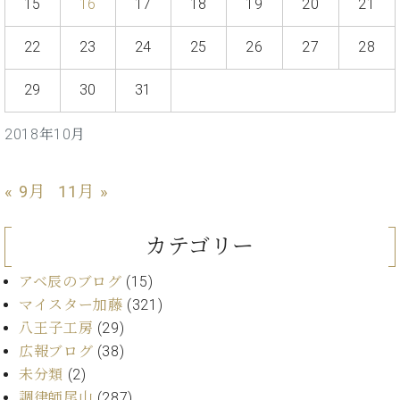
イ
ュ
ブ
15
16
17
18
19
20
21
ジ
(お
で
ン
タ
ロ
正
ャ
知
コ
イ
グ
オンライン試弾
規
22
23
24
25
26
27
28
パ
ら
ン
ン
デ
ン
せ・
メルマガ登録
サ
の
ィ
29
30
31
の
メ
ー
音
ー
取
デ
趣
ト
色
ラ
り
ィ
2018年10月
味
/
ー・
組
ア
か
C.
取
ベ
み
情
ら
ベ
扱
ヒ
報)
« 9月
11月 »
本
ヒ
店
シ
格
シ
ピ
ュ
的
ュ
ア
キ
カテゴリー
タ
に
タ
ノ
ャ
店
イ
学
イ
製
ン
舗・
アベ辰のブログ
(15)
ン
ぶ
ン
造
ペ
サ
を
マイスター加藤
(321)
方
レ
番
ー
ロ
弾
八王子工房
(29)
ま
ジ
号
ン
ン・
く
広報ブログ
(38)
で
デ
調
前
大
未分類
(2)
ン
律
に
コ
歓
ス
調律師尾山
(287)