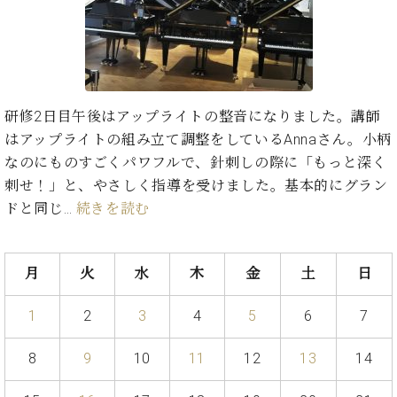
た
を
ラ
か
ヒ
ヒ
イ
い！
作
ン
ら
シ
シ
ン・
録
る
ド
の
ュ
ュ
サ
音
こ
ヒ
お
タ
タ
ロ
し
と
ス
知
イ
イ
ン
た
ト
ら
ン
ン
研修2日目午後はアップライトの整音になりました。講師
会
い！
音
リ
せ
レ
の
員
と
はアップライトの組み立て調整をしているAnnaさん。小柄
色
ー
(入
ジ
秘
い
なのにものすごくパワフルで、針刺しの際に「もっと深く
と
荷
デ
密
う
ベ
刺せ！」と、やさしく指導を受けました。基本的にグラン
タ
情
ン
音
方
ヒ
ッ
報
ドと同じ…
続きを読む
ス
楽
は、
シ
チ
等)
ニ
家
お
ュ
ュ
達
近
タ
ー
ベ
の
プ
月
火
水
木
金
土
日
く
C.
イ
ス・
ヒ
声
レ
の
ベ
ン・
イ
シ
ス
直
1
2
3
4
5
6
7
ヒ
ジ
ベ
ュ
リ
営
シ
ベ
ャ
ン
タ
リ
店
8
9
10
11
12
13
14
ュ
ヒ
パ
ト
イ
ー
舗
タ
シ
ン
ン・
ス
ま