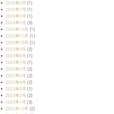
・
2025年2月
(1)
ス
ベ
ノ
セ
タ
ン
2025年1月
(1)
ン
ジ
ト
ト
C.
2024年9月
(1)
オ
ラ
ベ
2024年5月
(3)
ム
ヒ
コ
2023年12月
(1)
東
シ
納
ン
2023年11月
(1)
京
ュ
入
ク
2023年10月
(1)
タ
実
ー
2023年9月
(2)
イ
績
ル
店
ン
2023年8月
(1)
音
長
コ
楽
ご
2023年7月
(1)
音
ン
教
挨
2023年6月
(2)
楽
サ
室
拶
教
2023年5月
(2)
ー
展
室
2023年4月
(2)
ト
示
ご
ア
2023年3月
(1)
情
愛
ッ
報
2023年2月
(2)
用
プ
ホー
2023年1月
(3)
者
ラ
ル・
の
2022年12月
(2)
イ
スタ
声