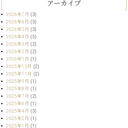
ン
アーカイブ
迎。
サ
ベ
会
ベヒ
ー
C.
2026年7月
(3)
ヒ
社
シュ
ト
ベ
2026年6月
(3)
シ
案
ヒ
タイ
ュ
内
2026年5月
(3)
シ
タ
レ
ン・
2026年4月
(5)
ュ
イ
ッ
シュ
2026年3月
(2)
タ
お
ン・
ス
イ
2026年2月
(2)
ーレ
問
シ
ン
ン
2026年1月
(1)
合
ュ
イ
音楽
コ
せ
ー
ベ
2025年12月
(2)
教室
ン
レ
ン
2025年11月
(2)
サ
ト
2025年9月
(1)
ー
納
ベ
2025年8月
(1)
ト
入
代
ヒ
グ
2025年7月
(2)
シ
実
理
ラ
2025年6月
(1)
ュ
績
店
ン
2025年4月
(3)
タ
ホ
主
ド
イ
2025年2月
(1)
ー
催
ピ
ン
ル・
イ
2025年1月
(1)
ア