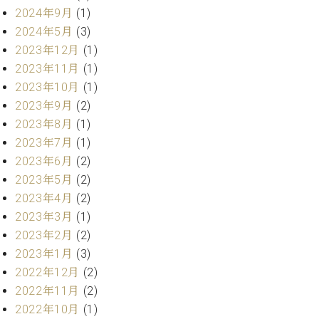
・
ス
ベ
ノ
2024年9月
(1)
セ
タ
ン
ン
2024年5月
(3)
ジ
ト
ト
C.
2023年12月
(1)
オ
ラ
ベ
2023年11月
(1)
ム
ヒ
コ
東
2023年10月
(1)
シ
納
ン
京
2023年9月
(2)
ュ
入
ク
タ
2023年8月
(1)
実
ー
イ
績
ル
店
2023年7月
(1)
ン
音
長
2023年6月
(2)
コ
楽
ご
音
2023年5月
(2)
ン
教
挨
楽
2023年4月
(2)
サ
室
拶
教
ー
2023年3月
(1)
展
室
ト
示
2023年2月
(2)
ご
ア
情
2023年1月
(3)
愛
ッ
報
2022年12月
(2)
用
プ
ホー
者
2022年11月
(2)
ラ
ル・
の
2022年10月
(1)
イ
スタ
声