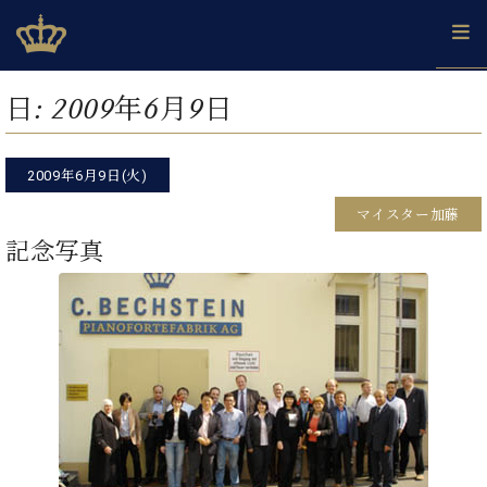
Skip
ベヒシュタインジャパン公式サイト
BECHSTEIN JAPAN Official Site
to
content
カ
日:
2009年6月9日
タ
ベ
ベ
ド
メ
企
ロ
C.
ヒ
ヒ
イ
ル
業
グ
ベ
シ
2009年6月9日(火)
シ
ツ
マ
情
ヒ
ュ
ュ
の
ガ
報
マイスター加藤
シ
タ
展
タ
名
会
ュ
記念写真
イ
示
イ
器
員
採
タ
ン
ン
ベ
登
用
イ
で、
の
ヒ
録
情
ン
ピ
演
グ
シ
ご
報
コ
ア
奏
ラ
ュ
案
ン
ノ
し
ン
タ
内
サ
技
ベ
た
ド
イ
ー
術
ヒ
い！
ピ
ン
各
ト /
シ
学
ア
店
C.
ュ
び
ノ
ブ
舗
ベ
ベ
タ