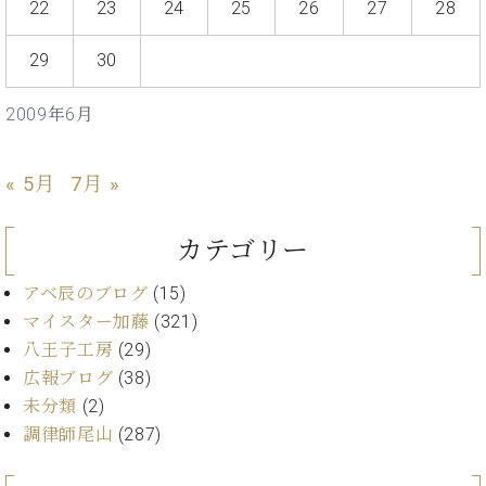
イ
ュ
ブ
22
23
24
25
26
27
28
ジ
(お
で
ン
タ
ロ
正
ャ
知
コ
イ
グ
オンライン試弾
規
29
30
パ
ら
ン
ン
デ
ン
せ・
メルマガ登録
サ
の
ィ
の
メ
2009年6月
ー
音
ー
取
デ
趣
ト
色
ラ
り
ィ
味
/
ー・
組
ア
« 5月
7月 »
か
C.
取
ベ
み
情
ら
ベ
扱
ヒ
報)
本
ヒ
店
カテゴリー
シ
格
シ
ピ
ュ
的
ュ
ア
キ
アベ辰のブログ
(15)
タ
に
タ
ノ
ャ
店
マイスター加藤
(321)
イ
学
イ
製
ン
舗・
ン
八王子工房
(29)
ぶ
ン
造
ペ
サ
を
広報ブログ
(38)
方
レ
番
ー
ロ
弾
未分類
(2)
ま
ジ
号
ン
ン・
く
で
デ
調
調律師尾山
(287)
前
大
ン
律
に
コ
歓
ス