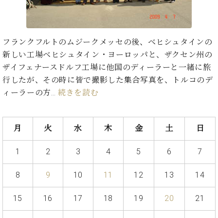
た
を
ラ
か
ヒ
ヒ
イ
い！
作
ン
ら
シ
シ
ン・
録
る
ド
の
ュ
ュ
サ
音
こ
ヒ
お
タ
タ
フランクフルトのムジークメッセの後、ベヒシュタインの
ロ
し
と
ス
知
イ
イ
ン
た
新しい工場ベヒシュタイン・ヨーロッパと、ザクセン州の
ト
ら
ン
ン
会
い！
ザイフェナースドルフ工場に他国のディーラーと一緒に旅
音
リ
せ
レ
の
員
と
行したが、その時に皆で撮影した集合写真を、トルコのデ
色
ー
(入
ジ
秘
い
と
荷
ィーラーの方…
続きを読む
デ
密
う
ベ
タ
情
ン
音
方
ヒ
ッ
報
ス
楽
は、
シ
チ
等)
ニ
月
火
水
木
金
土
日
家
お
ュ
ュ
達
近
タ
ー
ベ
の
プ
く
1
2
3
4
5
6
7
C.
イ
ス・
ヒ
声
レ
の
ベ
ン・
イ
シ
ス
直
8
9
10
11
12
13
14
ヒ
ジ
ベ
ュ
リ
営
シ
ベ
ャ
ン
タ
リ
店
ュ
ヒ
パ
15
16
17
18
19
20
21
ト
イ
ー
舗
タ
シ
ン
ン・
ス
ま