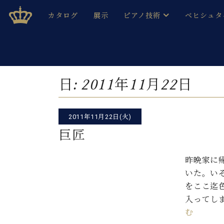
Skip
ベヒシュタインジャパン公式サイト
BECHSTEIN JAPAN Official Site
カタログ
展示
ピアノ技術
ベヒシュタ
to
content
ベヒシュタインのグランドピ
ドイツの名
作ること
ベヒシュタインで、 演奏したい！ 学びたい！ 録音した
C.ベヒシュタイン コンサート / C.ベヒシュタイ
ブランドヒ
日:
2011年11月22日
音色とタッチ
ベヒシュタイン・
趣味から本格的に学ぶ方まで大歓迎。
音楽家達の
C.ベヒシュタイン コンサート
ベヒシュタイン・ジャパンの
2011年11月22日(火)
み
ベヒシュタイン・セントラム 東
ベヒシュタ
巨匠
ピアノ製造番号
店長ご挨拶
ベヒシュタ
昨晩家に
展示情報
いた。い
ホール・スタジオレンタル
ベヒシュタ
をここ迄
ホール・スタジオ空き状況
入ってし
動画収録サービス
納入実績 
む
音楽教室
ピアノのコンシェルジュ