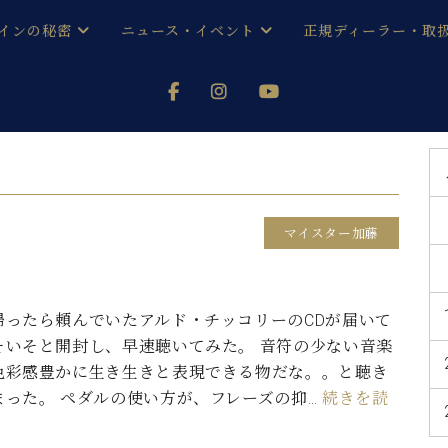
インの秘密
ニュース・イベント
正規ディーラー・取
アノを
器ベヒシュタイン
メルマガ会員登録ご案内
い！ という方は、お近くの直営店舗まで
オンライン試弾
ン レジデンス
ストリー
各店舗からのお知らせ
(入荷情報等)
シューレ音楽教室
声
/
C.ベヒシュタイン レジデンス
取り組
プレスリリース
マイスター加藤
(お知らせ・メディア情報)
京
インの音色
キャンペーン
スタッフご挨拶
インを弾く前に
帰ったら頼んでいたアルド・チッコリーのCDが届いて
技術者紹介
そいそと開封し、早速聴いてみた。 音符の少ない音楽
展示情報【ユーロピアノ特選
コンサート
イン・シューレ
色彩感豊かに生き生きと表現できる物だな。。と聴き
イベント情報
まった。 ペダルの使い方が、フレーズの抑…
続きを読
八王子工房ブログ
レッスンイベント
ホール・スタジオ
アクセス
お問い合わせ