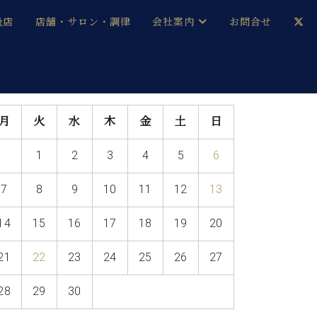
扱店
店舗・サロン・調律
会社案内
お問合せ
企業情報
メルマガ登録
採用情報
月
火
水
木
金
土
日
ベヒシュタイン・サロン会員
1
2
3
4
5
6
本社：八王子・技術営業センター
ベヒシュタイン・ジャパンブログ
7
8
9
10
11
12
13
14
15
16
17
18
19
20
中古】
21
22
23
24
25
26
27
28
29
30