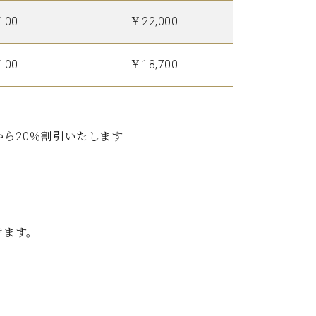
C.ベヒシュタイン レジデンス
100
￥22,000
アップライトピアノ
100
￥18,700
ら20％割引いたします
けます。