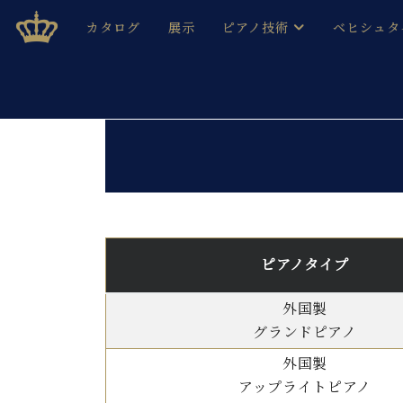
Skip
ベヒシュタインジャパン公式サイト
BECHSTEIN JAPAN Official Site
カタログ
展示
ピアノ技術
ベヒシュタ
to
content
ベヒシュタインのグランドピ
ドイツの名
作ること
ベヒシュタインで、 演奏したい！ 学びたい！ 録音した
C.ベヒシュタイン コンサート / C.ベヒシュタイ
ブランドヒ
音色とタッチ
ベヒシュタイン・
趣味から本格的に学ぶ方まで大歓迎。
音楽家達の
C.ベヒシュタイン コンサート
ベヒシュタイン・ジャパンの
み
ベヒシュタイン・セントラム 東
ベヒシュタ
ピアノタイプ
ピアノ製造番号
店長ご挨拶
ベヒシュタ
展示情報
外国製
ホール・スタジオレンタル
ベヒシュタ
グランドピアノ
ホール・スタジオ空き状況
動画収録サービス
外国製
納入実績 
音楽教室
アップライトピアノ
ピアノのコンシェルジュ