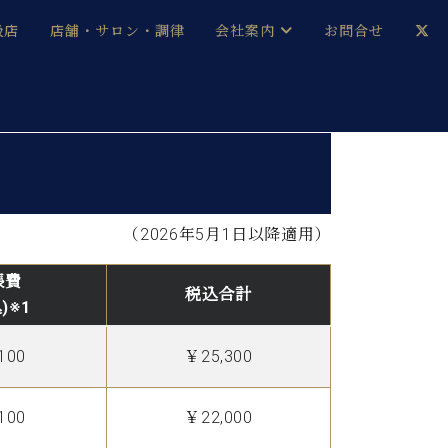
扱店
店舗・サロン・調律
会社案内
お問合せ
企業情報
メルマガ登録
採用情報
ベヒシュタイン・サロン会員
（2026年5月1日以降適用）
本社：八王子・技術営業センター
ベヒシュタイン・ジャパンブログ
張費
税込合計
)※1
100
￥25,300
中古】
100
￥22,000