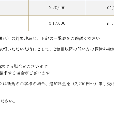
C.ベヒシュタイン コンサート
代理店主催イベント
音楽教室
￥20,900
￥1,
アップライトピアノ
コンクール
声
￥17,600
￥1,
音楽教室
調律)
円 （税込）の対象地域は、下記の一覧表をご確認ください
依頼いただいた特典として、2台目以降の低い方の調律料金か
請求する場合がございます
を請求する場合がございます
は新規のお客様の場合、追加料金を（2,200円～）申し受
ください。