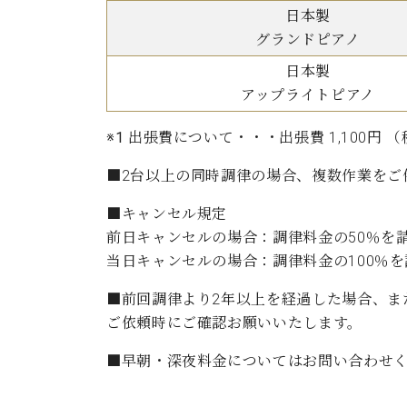
C.ベヒシュタイン コンサート
日本製
アクセス
納入実績 
グランドピアノ
グランドピアノ
セントラム東京のご案内(PDF)
お問い合わせ
日本製
ご愛用者の
C.ベヒシュタイン アカデミー
アップライトピアノ
アーティストカスタマーサービス(
W.ホフマン プロフェッショナル
※1 出張費について・・・
出張費 1,100
アフターサービス(調律)
■2台以上の同時調律の場合、複数作業をご
W.ホフマン トラディション
調律師紹介
調律料金表
■キャンセル規定
お問い合わせ
W.ホフマン ヴィジョン
前日キャンセルの場合：調律料金の50％を
尾山調律師のブログ Die Musikgasse（音楽の小道）
当日キャンセルの場合：調律料金の100％
C.BECHSTEIN Digital(ベヒシュタイン デジタル)
■前回調律より2年以上を経過した場合、また
ご依頼時にご確認お願いいたします。
■早朝・深夜料金についてはお問い合わせ