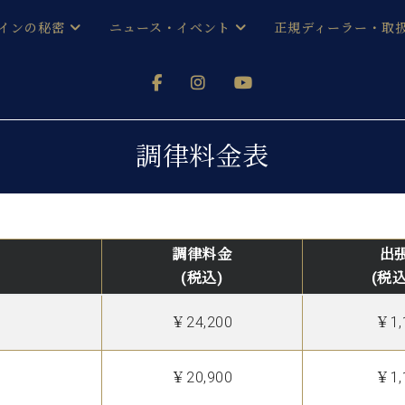
インの秘密
ニュース・イベント
正規ディーラー・取
アノを
器ベヒシュタイン
メルマガ会員登録ご案内
い！ という方は、お近くの直営店舗まで
オンライン試弾
ン レジデンス
ストリー
各店舗からのお知らせ
調律料金表
(入荷情報等)
シューレ音楽教室
声
/
C.ベヒシュタイン レジデンス
取り組
プレスリリース
(お知らせ・メディア情報)
京
インの音色
調律料金
出
キャンペーン
(税込)
(税込
スタッフご挨拶
インを弾く前に
技術者紹介
￥24,200
￥1,
展示情報【ユーロピアノ特選
コンサート
イン・シューレ
イベント情報
八王子工房ブログ
レッスンイベント
￥20,900
￥1,
ホール・スタジオ
アクセス
お問い合わせ