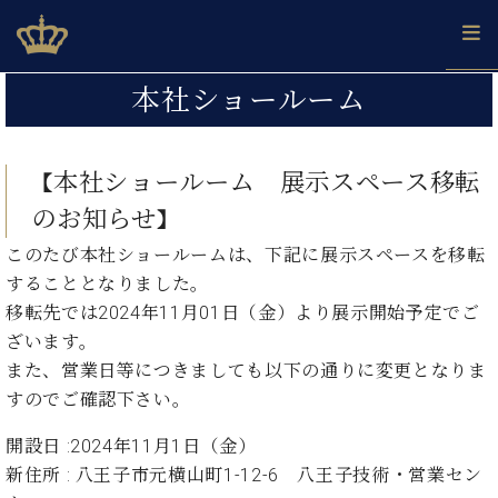
Skip
ベヒシュタインジャパン公式サイト
BECHSTEIN JAPAN Official Site
to
content
カ
本社ショールーム
タ
ベ
ベ
ド
メ
企
ロ
C.
ヒ
ヒ
イ
ル
業
グ
ベ
本社ショールーム 展示スペース移転
【
シ
シ
ツ
マ
情
ヒ
ュ
ュ
の
ガ
報
のお知らせ
】
シ
タ
展
タ
名
会
ュ
このたび本社ショールームは、下記に展示スペースを移転
イ
示
イ
器
員
採
タ
ン
ン
ベ
登
することとなりました。
用
イ
で、
の
ヒ
録
移転先では2024年11月01日（金）より展示開始予定でご
情
ン
ピ
演
グ
シ
ご
ざいます。
報
コ
ア
奏
ラ
ュ
案
また、営業日等につきましても以下の通りに変更となりま
ン
ノ
し
ン
タ
内
サ
すのでご確認下さい。
技
ベ
た
ド
イ
ー
術
ヒ
い！
ピ
ン
各
ト /
開設日 :2024年11月1日（金）
シ
学
ア
店
C.
ュ
新住所 : 八王子市元横山町1-12-6 八王子技術・営業セン
び
ノ
ブ
舗
ベ
ベ
タ