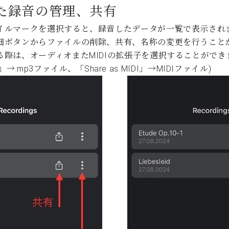
た録音の管理、共有
イルマークを選択すると、録音したデータが一覧で表示され
細ボタンからファイルの削除、共有、名称の変更を行うこと
る際は、オーディオまたMIDIの拡張子を選択することができ
dio」→.mp3ファイル、「Share as MIDI」→MIDIファイル)