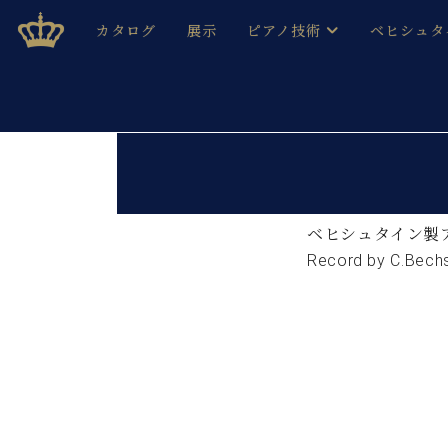
Skip
ベヒシュタインジャパン公式サイト
BECHSTEIN JAPAN Official Site
カタログ
展示
ピアノ技術
ベヒシュタ
to
content
ベヒシュタインのグランドピ
ドイツの名
作ること
ベヒシュタインで、 演奏したい！ 学びたい！ 録音した
C.ベヒシュタイン コンサート / C.ベヒシュタイ
ブランドヒ
音色とタッチ
ベヒシュタイン・
趣味から本格的に学ぶ方まで大歓迎。
音楽家達の
C.ベヒシュタイン コンサート
ベヒシュタイン・ジャパンの
ベヒシュタイン製
み
ベヒシュタイン・セントラム 東
Record by C.Bechs
ベヒシュタ
ピアノ製造番号
店長ご挨拶
ベヒシュタ
展示情報
ホール・スタジオレンタル
ベヒシュタ
ホール・スタジオ空き状況
動画収録サービス
納入実績 
音楽教室
ピアノのコンシェルジュ