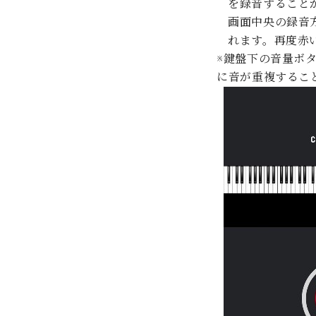
を録音すること
画面中央の録音方
れます。再度赤
※鍵盤下の音量ボ
に音が重複するこ