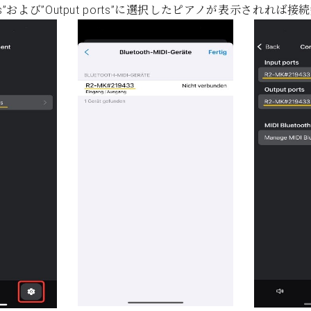
ports”および”Output ports”に選択したピアノが表示されれば