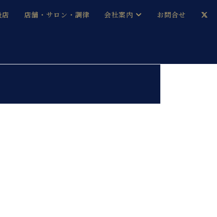
扱店
店舗・サロン・調律
会社案内
お問合せ
企業情報
メルマガ登録
採用情報
ベヒシュタイン・サロン会員
本社：八王子・技術営業センター
ベヒシュタイン・ジャパンブログ
中古】