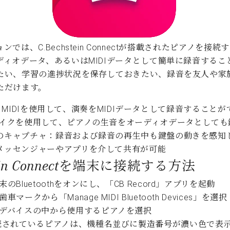
C.ベヒシュタイン コンサート
代理店主催イベント
音楽教室
アップライトピアノ
コンクール
声
では、C.Bechstein Connectが搭載されたピアノを接
ディオデータ、あるいはMIDIデータとして簡単に録音するこ
音楽教室
調律)
たい、学習の進捗状況を保存しておきたい、録音を友人や家
ただけます。
oth MIDIを使用して、演奏をMIDIデータとして録音すること
マイクを使用して、ピアノの生音をオーディオデータとしても
のキャプチャ：録音および録音の再生中も鍵盤の動きを感知
メッセンジャーやアプリを介して共有が可能
stein Connectを端末に接続する方法
のBluetoothをオンにし、「CB Record」アプリを起動
マークから「Manage MIDI Bluetooth Devices」を選択
デバイスの中から使用するピアノを選択
続されているピアノは、機種名並びに製造番号が濃い色で表示