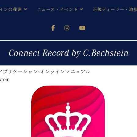
インの秘密
ニュース・イベント
正規ディーラー・取
アノを
器ベヒシュタイン
メルマガ会員登録ご案内
い！ という方は、お近くの直営店舗まで
オンライン試弾
ン レジデンス
ストリー
各店舗からのお知らせ
Connect Record by C.Bechstein
(入荷情報等)
シューレ音楽教室
声
/
C.ベヒシュタイン レジデンス
取り組
プレスリリース
アプリケーション-オンラインマニュアル
(お知らせ・メディア情報)
京
tein
インの音色
キャンペーン
スタッフご挨拶
インを弾く前に
技術者紹介
展示情報【ユーロピアノ特選
コンサート
イン・シューレ
イベント情報
八王子工房ブログ
レッスンイベント
ホール・スタジオ
アクセス
お問い合わせ