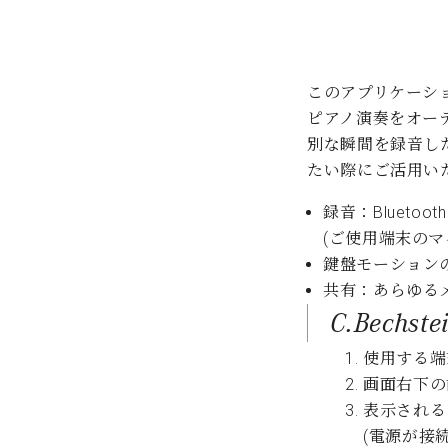
C.ベヒシュタイン コンサート
アクセス
納入実績 
グランドピアノ
セントラム東京のご案内(PDF)
お問い合わせ
ご愛用者の
C.ベヒシュタイン アカデミー
このアプリケーション
ピアノ演奏をオー
アーティストカスタマーサービス(
別な瞬間を録音し
W.ホフマン プロフェッショナル
たい際にご活用い
アフターサービス(調律)
W.ホフマン トラディション
調律師紹介
録音：Blueto
調律料金表
(ご使用端末の
お問い合わせ
W.ホフマン ヴィジョン
鍵盤モーション
尾山調律師のブログ Die Musikgasse（音楽の小道）
共有：あらゆる
C.BECHSTEIN Digital(ベヒシュタイン デジタル)
C.Bech
使用する端末
画面右下の歯車
表示される
(電源が接