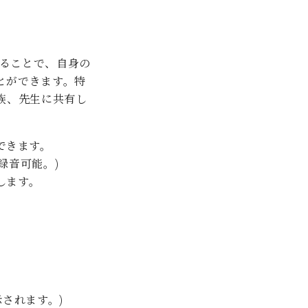
C.ベヒシュタイン レジデンス
アップライトピアノ
続することで、自身の
とができます。特
族、先生に共有し
ができます。
録音可能。)
します。
されます。)