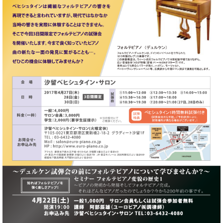
た
を
ラ
か
ヒ
ヒ
イ
い！
作
ン
ら
シ
シ
ン・
録
る
ド
の
ュ
ュ
サ
音
こ
ヒ
お
タ
タ
ロ
し
と
ス
知
イ
イ
ン
た
ト
ら
ン
ン
会
い！
音
リ
せ
レ
の
員
と
色
ー
(入
ジ
秘
い
と
荷
デ
密
う
ベ
タ
情
ン
音
方
ヒ
ッ
報
ス
楽
は、
シ
チ
等)
ニ
家
お
ュ
ュ
達
近
タ
ー
ベ
の
プ
く
C.
イ
ス・
ヒ
声
レ
の
ベ
ン・
イ
シ
ス
直
ヒ
ジ
ベ
ュ
リ
営
シ
ベ
ャ
ン
タ
リ
店
ュ
ヒ
パ
ト
イ
ー
舗
タ
シ
ン
ン・
ス
ま