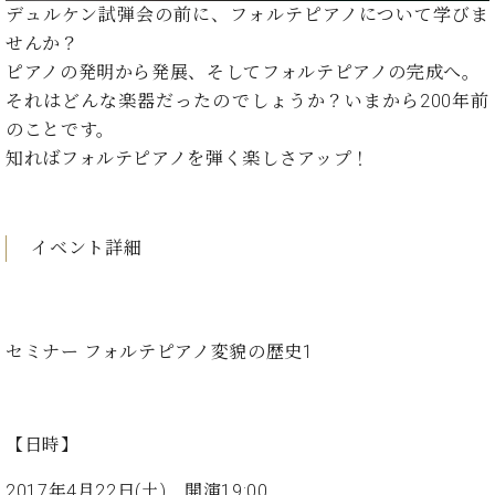
イ
ュ
ブ
デュルケン試弾会の前に、フォルテピアノについて学びま
ジ
(お
で
ン
タ
ロ
正
ャ
知
せんか？
コ
イ
グ
オンライン試弾
規
パ
ら
ピアノの発明から発展、そしてフォルテピアノの完成へ。
ン
ン
デ
ン
せ・
メルマガ登録
サ
の
それはどんな楽器だったのでしょうか？いまから200年前
ィ
の
メ
ー
音
ー
のことです。
取
デ
趣
ト
色
ラ
知ればフォルテピアノを弾く楽しさアップ！
り
ィ
味
/
ー・
組
ア
か
C.
取
ベ
み
情
ら
ベ
扱
ヒ
報)
本
ヒ
イベント詳細
店
シ
格
シ
ピ
ュ
的
ュ
ア
キ
タ
に
タ
ノ
ャ
店
イ
学
イ
製
ン
舗・
セミナー フォルテピアノ変貌の歴史1
ン
ぶ
ン
造
ペ
サ
を
方
レ
番
ー
ロ
弾
ま
ジ
号
ン
ン・
く
で
デ
調
【日時】
前
大
ン
律
に
コ
歓
ス
2017年4月22日(土) 開演19:00