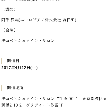
ン
迎。
サ
ベ
会
ベヒ
【講師】
ー
C.
ヒ
社
シュ
ト
ベ
シ
案
阿部 辰雄(ユーロピアノ株式会社 調律師)
ヒ
タイ
ュ
内
シ
タ
レ
【会場】
ン・
ュ
イ
ッ
シュ
タ
汐留ベヒシュタイン・サロン
お
ン・
ス
イ
ーレ
問
シ
ン
ン
合
ュ
イ
音楽
コ
せ
ー
ベ
教室
開催日
ン
レ
ン
サ
2017年4月22日(土)
ト
ー
納
ベ
ト
入
代
ヒ
グ
シ
実
理
開催場所
ラ
ュ
績
店
ン
タ
ホ
主
汐留ベヒシュタイン・サロン 〒105-0021 東京都港区東
ド
イ
ー
催
ピ
新橋2-18-2 グラディート汐留1F
ン
ル・
イ
ア