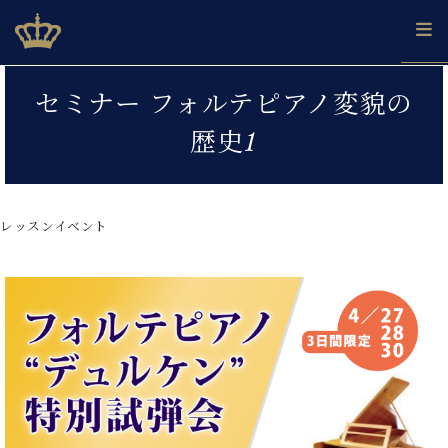
Skip
ベヒシュタインジャパン公式サイト
BECHSTEIN JAPAN Official Site
to
content
カ
セミナー フォルテピアノ変貌の
タ
ベ
ベ
ド
メ
企
ロ
歴史1
C.
ヒ
ヒ
イ
ル
業
グ
ベ
シ
シ
ツ
マ
情
ヒ
ュ
ュ
の
ガ
報
シ
タ
展
タ
名
会
ュ
レッスンイベント
イ
示
イ
器
員
採
タ
ン
ン
ベ
登
用
イ
で、
の
ヒ
録
情
ン
ピ
演
グ
シ
ご
報
コ
ア
奏
ラ
ュ
案
ン
ノ
し
ン
タ
内
サ
技
ベ
た
ド
イ
ー
術
ヒ
い！
ピ
ン
各
ト /
シ
学
ア
店
C.
ュ
び
ノ
ブ
舗
ベ
ベ
タ