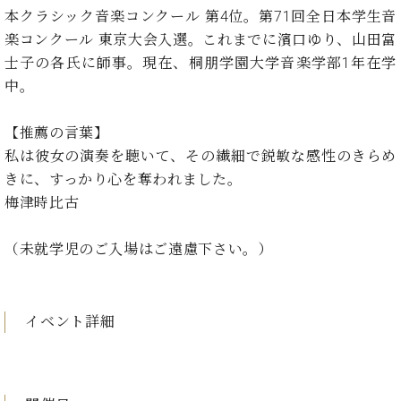
ン
迎。
本クラシック音楽コンクール 第4位。第71回全日本学生音
サ
ベ
会
ベヒ
楽コンクール 東京大会入選。これまでに濱口ゆり、山田富
ー
C.
ヒ
社
シュ
ト
ベ
士子の各氏に師事。現在、桐朋学園大学音楽学部1年在学
シ
案
ヒ
タイ
中。
ュ
内
シ
タ
レ
ン・
ュ
イ
ッ
【推薦の言葉】
シュ
タ
お
ン・
ス
私は彼女の演奏を聴いて、その繊細で鋭敏な感性のきらめ
イ
ーレ
問
シ
ン
きに、すっかり心を奪われました。
ン
合
ュ
イ
音楽
コ
梅津時比古
せ
ー
ベ
教室
ン
レ
ン
サ
ト
（未就学児のご入場はご遠慮下さい。）
ー
納
ベ
ト
入
代
ヒ
グ
シ
実
理
ラ
イベント詳細
ュ
績
店
ン
タ
ホ
主
ド
イ
ー
催
ピ
ン
ル・
イ
ア