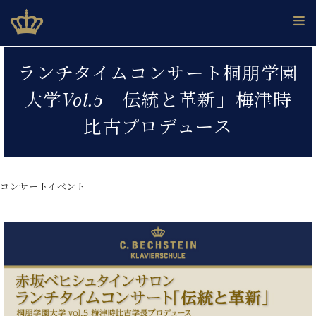
Skip
ベヒシュタインジャパン公式サイト
BECHSTEIN JAPAN Official Site
to
content
カ
ランチタイムコンサート桐朋学園
タ
ベ
ベ
ド
メ
企
ロ
大学Vol.5「伝統と革新」梅津時
C.
ヒ
ヒ
イ
ル
業
グ
ベ
シ
シ
ツ
マ
情
比古プロデュース
ヒ
ュ
ュ
の
ガ
報
シ
タ
展
タ
名
会
ュ
イ
示
イ
器
員
採
タ
ン
ン
ベ
登
用
コンサートイベント
イ
で、
の
ヒ
録
情
ン
ピ
演
グ
シ
ご
報
コ
ア
奏
ラ
ュ
案
ン
ノ
し
ン
タ
内
サ
技
ベ
た
ド
イ
ー
術
ヒ
い！
ピ
ン
各
ト /
シ
学
ア
店
C.
ュ
び
ノ
ブ
舗
ベ
ベ
タ