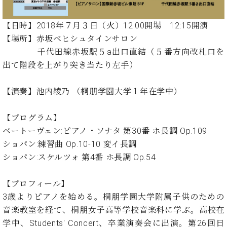
イ
ュ
ブ
ジ
(お
で
ン
タ
ロ
正
ャ
知
コ
イ
グ
オンライン試弾
規
【日時】2018年７月３日（火）12:00開場 12:15開演
パ
ら
ン
ン
デ
【場所】赤坂ベヒシュタインサロン
ン
せ・
メルマガ登録
サ
の
ィ
の
メ
千代田線赤坂駅５a出口直結（５番方向改札口を
ー
音
ー
取
デ
出て階段を上がり突き当たり左手）
趣
ト
色
ラ
り
ィ
味
/
ー・
組
ア
か
C.
【演奏】池内綾乃 （桐朋学園大学１年在学中）
取
ベ
み
情
ら
ベ
扱
ヒ
報)
本
ヒ
店
シ
【プログラム】
格
シ
ピ
ュ
ベートーヴェン:ピアノ・ソナタ 第30番 ホ長調 Op.109
的
ュ
ア
キ
タ
ショパン:練習曲 Op.10-10 変イ長調
に
タ
ノ
ャ
店
イ
学
イ
製
ン
舗・
ショパン:スケルツォ 第4番 ホ長調 Op.54
ン
ぶ
ン
造
ペ
サ
を
方
レ
番
ー
ロ
弾
【プロフィール】
ま
ジ
号
ン
ン・
く
3歳よりピアノを始める。桐朋学園大学附属子供のための
で
デ
調
前
音楽教室を経て、桐朋女子高等学校音楽科に学ぶ。高校在
大
ン
律
に
コ
歓
学中、Students' Concert、卒業演奏会に出演。第26回日
ス