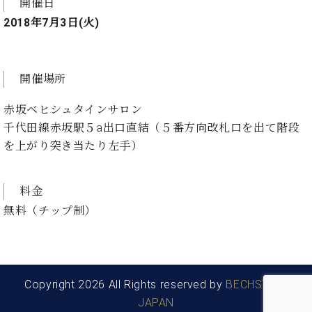
・
開催日
ス
ベ
ノ
セ
2018年7月3日(火)
タ
ン
ン
ジ
ト
ト
C.
オ
ラ
ベ
ム
ヒ
コ
開催場所
東
シ
納
ン
京
ュ
入
ク
赤坂ベヒシュタインサロン
タ
実
ー
千代田線赤坂駅５a出口直結（５番方向改札口を出て階段
イ
績
ル
店
を上がり突き当たり左手）
ン
音
長
コ
楽
ご
音
ン
教
挨
楽
料金
サ
室
拶
教
無料（チップ制）
ー
展
室
ト
示
ご
ア
情
愛
ッ
報
用
プ
ホー
者
Copyright 2026 All Rights reserved by
BECHSTEIN
ラ
ル・
の
JAPAN
イ
スタ
声