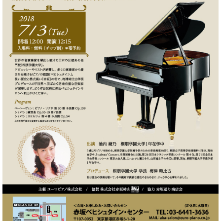
た
を
ラ
か
ヒ
ヒ
イ
い！
作
ン
ら
シ
シ
ン・
録
る
ド
の
ュ
ュ
サ
音
こ
ヒ
お
タ
タ
ロ
し
と
ス
知
イ
イ
ン
た
ト
ら
ン
ン
会
い！
音
リ
せ
レ
の
員
と
色
ー
(入
ジ
秘
い
と
荷
デ
密
う
ベ
タ
情
ン
音
方
ヒ
ッ
報
ス
楽
は、
シ
チ
等)
ニ
家
お
ュ
ュ
達
近
タ
ー
ベ
の
プ
く
C.
イ
ス・
ヒ
声
レ
の
ベ
ン・
イ
シ
ス
直
ヒ
ジ
ベ
ュ
リ
営
シ
ベ
ャ
ン
タ
リ
店
ュ
ヒ
パ
ト
イ
ー
舗
タ
シ
ン
ン・
ス
ま