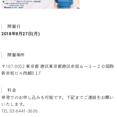
ン
迎。
サ
ベ
会
ベヒ
ー
C.
ヒ
社
シュ
ト
ベ
シ
案
ヒ
タイ
ュ
開催日
内
シ
タ
レ
ン・
2018年8月27日(月)
ュ
イ
ッ
シュ
タ
お
ン・
ス
イ
ーレ
問
シ
ン
ン
合
ュ
イ
開催場所
音楽
コ
せ
ー
ベ
教室
ン
レ
ン
〒107-0052 東京都 港区東京都港区赤坂６ー１ー２０国際
サ
ト
新赤坂ビル西館B１F
ー
納
ベ
ト
入
代
ヒ
グ
料金
シ
実
理
ラ
ュ
績
店
単発でのお申し込みも可能です。下記までご連絡をお願い
ン
タ
ホ
主
ド
いたします。
イ
ー
催
ピ
TEL:03-6441-3636
ン
ル・
イ
ア