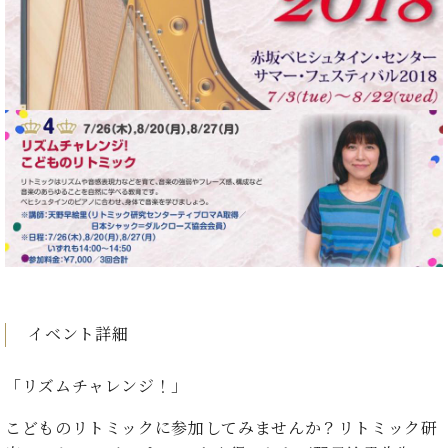
た
を
ラ
か
ヒ
ヒ
イ
い！
作
ン
ら
シ
シ
ン・
録
る
ド
の
ュ
ュ
サ
音
こ
ヒ
お
タ
タ
ロ
し
と
ス
知
イ
イ
ン
た
ト
ら
ン
ン
会
い！
音
リ
せ
レ
の
員
と
色
ー
(入
ジ
秘
い
と
荷
デ
密
う
ベ
タ
情
ン
音
方
ヒ
ッ
報
ス
楽
は、
シ
チ
等)
ニ
家
お
ュ
ュ
達
近
タ
ー
ベ
の
プ
く
C.
イ
ス・
ヒ
声
レ
の
イベント詳細
ベ
ン・
イ
シ
ス
直
ヒ
ジ
ベ
ュ
リ
営
シ
ベ
ャ
「リズムチャレンジ！」
ン
タ
リ
店
ュ
ヒ
パ
ト
イ
ー
舗
タ
シ
ン
こどものリトミックに参加してみませんか？リトミック研
ン・
ス
ま