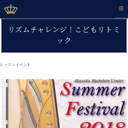
Skip
ベヒシュタインジャパン公式サイト
BECHSTEIN JAPAN Official Site
to
content
カ
リズムチャレンジ！こどもリトミ
タ
ベ
ベ
ド
メ
企
ロ
ック
C.
ヒ
ヒ
イ
ル
業
グ
ベ
シ
シ
ツ
マ
情
ヒ
ュ
ュ
の
ガ
報
シ
タ
展
タ
名
会
ュ
レッスンイベント
イ
示
イ
器
員
採
タ
ン
ン
ベ
登
用
イ
で、
の
ヒ
録
情
ン
ピ
演
グ
シ
ご
報
コ
ア
奏
ラ
ュ
案
ン
ノ
し
ン
タ
内
サ
技
ベ
た
ド
イ
ー
術
ヒ
い！
ピ
ン
各
ト /
シ
学
ア
店
C.
ュ
び
ノ
ブ
舗
ベ
ベ
タ