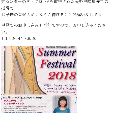
イ
ュ
ブ
究センターのディプロマAも取得された天野早絵里先生の
ジ
(お
で
ン
タ
ロ
正
指導で
ャ
知
コ
イ
グ
オンライン試弾
規
お子様の音楽力がぐんぐん伸びること間違いなしです！
パ
ら
ン
ン
デ
ン
せ・
メルマガ登録
サ
の
ィ
単発でのお申し込みも可能ですので、お申し込みくださ
の
メ
ー
音
ー
取
デ
い。
趣
ト
色
ラ
り
ィ
TEL:03-6441-3636
味
/
ー・
組
ア
か
C.
取
ベ
み
情
ら
ベ
扱
ヒ
報)
本
ヒ
店
シ
格
シ
ピ
ュ
的
ュ
ア
キ
タ
に
タ
ノ
ャ
店
イ
学
イ
製
ン
舗・
ン
ぶ
ン
造
ペ
サ
を
方
レ
番
ー
ロ
弾
ま
ジ
号
ン
ン・
く
で
デ
調
前
大
ン
律
に
コ
歓
ス