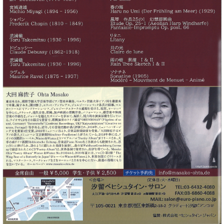
た
を
ラ
か
ヒ
ヒ
イ
い！
作
ン
ら
シ
シ
ン・
録
る
ド
の
ュ
ュ
サ
音
こ
ヒ
お
タ
タ
ロ
し
と
ス
知
イ
イ
ン
た
ト
ら
ン
ン
会
い！
音
リ
せ
レ
の
員
と
色
ー
(入
ジ
秘
い
と
荷
デ
密
う
ベ
タ
情
ン
音
方
ヒ
ッ
報
ス
楽
は、
シ
チ
等)
ニ
家
お
ュ
ュ
達
近
タ
ー
ベ
の
プ
く
C.
イ
ス・
ヒ
声
レ
の
ベ
ン・
イ
シ
ス
直
ヒ
ジ
ベ
ュ
リ
営
シ
ベ
ャ
ン
タ
リ
店
ュ
ヒ
パ
ト
イ
ー
舗
タ
シ
ン
ン・
ス
ま