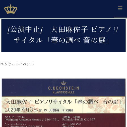
Skip
ベヒシュタインジャパン公式サイト
BECHSTEIN JAPAN Official Site
to
content
カ
[公演中止] 大田麻佐子 ピアノリ
タ
ベ
ベ
ド
メ
企
ロ
サイタル「春の調べ 音の庭」
C.
ヒ
ヒ
イ
ル
業
グ
ベ
シ
シ
ツ
マ
情
ヒ
ュ
ュ
の
ガ
報
シ
タ
展
タ
名
会
ュ
コンサートイベント
イ
示
イ
器
員
採
タ
ン
ン
ベ
登
用
イ
で、
の
ヒ
録
情
ン
ピ
演
グ
シ
ご
報
コ
ア
奏
ラ
ュ
案
ン
ノ
し
ン
タ
内
サ
技
ベ
た
ド
イ
ー
術
ヒ
い！
ピ
ン
各
ト /
シ
学
ア
店
C.
ュ
び
ノ
ブ
舗
ベ
ベ
タ