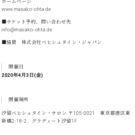
ー
ホームページ
内
www.masako-ohta.de
(PDF)
W.
お
■チケット予約、問い合わせ先
ホ
問
info@masako-ohta.de
フ
い
マ
合
■協賛 株式会社ベヒシュタイン・ジャパン
ン
わ
プ
せ
ロ
フ
開催日
ェ
2020年4月3日(金)
本
ッ
社
シ
：
ョ
八
ナ
王
開催場所
ル
子
・
汐留ベヒシュタイン・サロン 〒105-0021 東京都港区東
技
W.
新橋2-18-2 グラディート汐留1F
術
ホ
営
フ