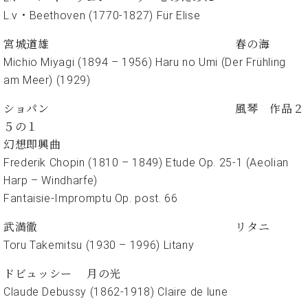
ン
迎。
L.v・Beethoven (1770-1827) Für Elise
サ
ベ
会
ベヒ
ー
C.
ヒ
社
宮城道雄 春の海
シュ
ト
ベ
シ
案
Michio Miyagi (1894 – 1956) Haru no Umi (Der Frühling
ヒ
タイ
ュ
内
シ
am Meer) (1929)
タ
レ
ン・
ュ
イ
ッ
シュ
タ
ショパン 風琴 作品２
お
ン・
ス
イ
ーレ
５の１
問
シ
ン
ン
合
ュ
イ
音楽
幻想即興曲
コ
せ
ー
ベ
Frederik Chopin (1810 – 1849) Etude Op. 25-1 (Aeolian
教室
ン
レ
ン
Harp – Windharfe)
サ
ト
Fantaisie-Impromptu Op. post. 66
ー
納
ベ
ト
入
代
ヒ
武満徹 リタニ
グ
シ
実
理
ラ
Toru Takemitsu (1930 – 1996) Litany
ュ
績
店
ン
タ
ホ
主
ドビュッシー 月の光
ド
イ
ー
催
ピ
Claude Debussy (1862-1918) Claire de lune
ン
ル・
イ
ア