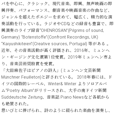
ト
ジオ
パを中心に、クラシック、現代音楽、即興、無声映画の即
ピ
レン
興伴奏、パフォーマンス、劇音楽や映画音楽の作曲など、
ア
タル
ジャンルを超えたポエジーを求めて、幅広く、精力的な演
ノ
ホー
奏活動を行っている。ラジオやCDなどの録音も豊富で、即
ル・
興演奏のライブ録音“OHENROSAN”(Pilgrims of sound,
C.
スタ
ベ
Germany) “Botenstoffe”(Confront Recordings, UK)
ジオ
ヒ
空き
“Kaiyushikiteien”(Creative sources, Portugal) 等がある 。
シ
状況
近年、その音楽活動が高く評価され、2016年、ミュンヘ
ュ
動
ン・ギージング文化賞第1位受賞。2019年ミュンヘン市よ
タ
画
り、音楽芸術奨励賞を受賞。
イ
収
ン
「大田麻佐子はピアノの詩人」(ミュンヘン文芸新聞
録
レ
サ
Münchner Feuilleton)と評されている。 2018年春には、ド
ジ
ー
イツの国際的レーベル、Winter& Winter よりソロアルバ
デ
ビ
ム“Poetry Album”がリリースされ、大手の南ドイツ新聞
ン
ス
Süddeutsche Zeitung、音楽誌 Piano Newsなど各紙から
ス
音
も絶賛された。
ア
楽
ッ
思いびとに捧げられ、詩のように綴られた楽曲を演奏し、
教