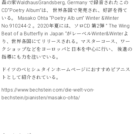
プ
室
森の家WaldhausGrandsberg, Germany で録音されたこの
ラ
ピ
CD“Poetry Album”は、 世界各国で発売され、好評を得て
イ
ア
いる。 Masako Ohta “Poetry Alb um” Winter &Winter
ト
ノ
No.910244-2 。2020年夏には、ソロCD 第2弾 ” The Wing
ピ
の
ア
Beat of a Butterfly in Japan “がレーベルWinter&Winterよ
コ
ノ
ン
り、世界各国にてリリースされる。マスターコース、ワー
シ
クショップなどをヨーロッパと日本を中心に行い、 後進の
ェ
C.
指導にも力を注いでいる。
ル
ベ
ジ
ヒ
ドイツのベヒシュタインホームページにおすすめピアニス
ュ
シ
トとして紹介されている。
ア
ュ
ク
タ
https://www.bechstein.com/die-welt-von-
セ
イ
bechstein/pianisten/masako-ohta/
ス
ン
セン
ア
トラ
カ
ム東
デ
京の
ミ
ご案