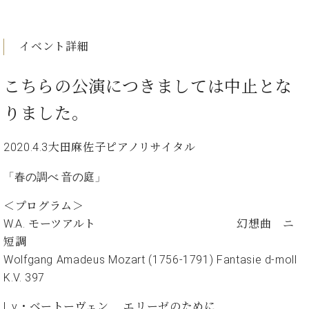
イ
ュ
ブ
ジ
(お
で
ン
タ
ロ
正
ャ
知
コ
イ
グ
オンライン試弾
規
パ
ら
イベント詳細
ン
ン
デ
ン
せ・
メルマガ登録
サ
の
ィ
の
メ
ー
音
ー
こちらの公演につきましては中止とな
取
デ
趣
ト
色
ラ
り
ィ
味
/
ー・
りました。
組
ア
か
C.
取
ベ
み
情
ら
ベ
扱
ヒ
報)
2020.4.3大田麻佐子ピアノリサイタル
本
ヒ
店
シ
格
シ
ピ
ュ
「春の調べ 音の庭」
的
ュ
ア
キ
タ
に
タ
ノ
ャ
店
イ
＜プログラム＞
学
イ
製
ン
舗・
ン
W.A. モーツアルト 幻想曲 ニ
ぶ
ン
造
ペ
サ
を
短調
方
レ
番
ー
ロ
弾
ま
ジ
号
ン
Wolfgang Amadeus Mozart (1756-1791) Fantasie d-moll
ン・
く
で
デ
調
K.V. 397
前
大
ン
律
に
コ
歓
ス
L.v・ベートーヴェン エリーゼのために