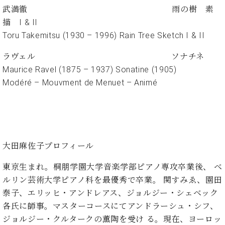
・
ス
ベ
ノ
武満徹 雨の樹 素
セ
タ
ン
ン
描 I & II
ジ
ト
ト
C.
Toru Takemitsu (1930 – 1996) Rain Tree Sketch I & II
オ
ラ
ベ
ム
ヒ
コ
ラヴェル ソナチネ
東
シ
納
ン
Maurice Ravel (1875 – 1937) Sonatine (1905)
京
ュ
入
ク
Modéré – Mouvment de Menuet – Animé
タ
実
ー
イ
績
ル
店
ン
音
長
コ
楽
ご
音
ン
教
挨
楽
サ
室
拶
大田麻佐子プロフィール
教
ー
展
室
ト
示
東京生まれ。桐朋学園大学音楽学部ピアノ専攻卒業後、 ベ
ご
ア
情
ルリン芸術大学ピアノ科を最優秀で卒業。 関すみゑ、園田
愛
ッ
報
用
泰子、エリッヒ・アンドレアス、ジョルジー・シェベック
プ
ホー
者
各氏に師事。マスターコースにてアンドラーシュ・シフ、
ラ
ル・
の
イ
ジョルジー・クルタークの薫陶を受け る。現在、ヨーロッ
スタ
声