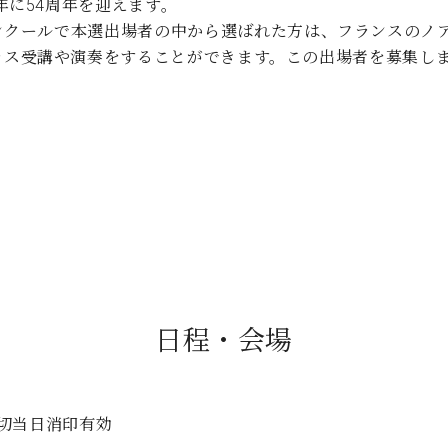
0年に54周年を迎えます。
C.ベヒシュタイン コンサート
代理店主催イベント
音楽教室
ンクールで本選出場者の中から選ばれた方は、フランスのノ
アップライトピアノ
ラス受講や演奏をすることができます。この出場者を募集し
コンクール
声
音楽教室
調律)
日程・会場
締切当日消印有効