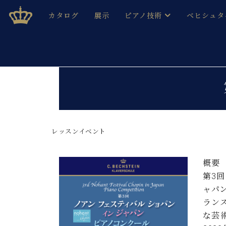
Skip
ベヒシュタインジャパン公式サイト
BECHSTEIN JAPAN Official Site
カタログ
展示
ピアノ技術
ベヒシュタ
to
content
ベヒシュタインのグランドピ
ドイツの名
作ること
ベヒシュタインで、 演奏したい！ 学びたい！ 録音した
C.ベヒシュタイン コンサート / C.ベヒシュタイ
ブランドヒ
音色とタッチ
ベヒシュタイン・
趣味から本格的に学ぶ方まで大歓迎。
音楽家達の
C.ベヒシュタイン コンサート
ベヒシュタイン・ジャパンの
み
ベヒシュタイン・セントラム 東
レッスンイベント
ベヒシュタ
ピアノ製造番号
店長ご挨拶
ベヒシュタ
概要
展示情報
第3
ホール・スタジオレンタル
ベヒシュタ
ャパ
ホール・スタジオ空き状況
ラン
動画収録サービス
納入実績 
音楽教室
な芸
ピアノのコンシェルジュ