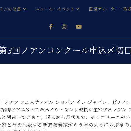
インの秘密
ニュース・イベント
正規ディーラー・取
アノを
器ベヒシュタイン
メルマガ会員登録ご案内
い！ という方は、お近くの直営店舗まで
オンライン試弾
ン レジデンス
ストリー
各店舗からのお知らせ
第3回ノアンコンクール申込〆切
(入荷情報等)
シューレ音楽教室
声
/
C.ベヒシュタイン レジデンス
取り組
プレスリリース
(お知らせ・メディア情報)
京
インの音色
キャンペーン
スタッフご挨拶
インを弾く前に
技術者紹介
回「ノアン フェスティバル ショパン イン ジャパン」ピア
展示情報【ユーロピアノ特選
コンサート
イン・シューレ
ン招聘ピアニストであるイヴ・アンリ教授が主宰するノアン フ
イベント情報
スと関連しています。過去から現代まで、チッコリーニやル
八王子工房ブログ
レッスンイベント
ホール・スタジオ
アクセス
術家と今を代表する新進演奏家がキラ星のように並ぶ夢の
お問い合わせ