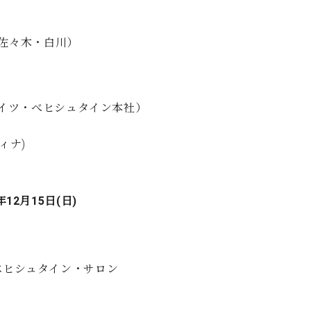
/佐々木・白川）
ik AG（ドイツ・べヒシュタイン本社）
ィナ)
年12月15日(日)
ベヒシュタイン・サロン