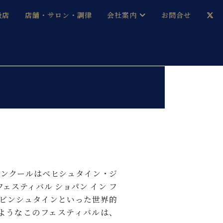
扱店
店舗・サロン・調律
会社案内
お問合せ
企業情報
メルマガ登録
採用情報
日
ベヒシュタイン・サロン会員
本社：八王子・技術営業センター
ベヒシュタイン・ジャパンブログ
ノコンクールはベヒシュタイン・ジ
中古】
ェスティバル ショパン イン フ
ビンシュタインといった世界的
ようなこのフェスティバルは、