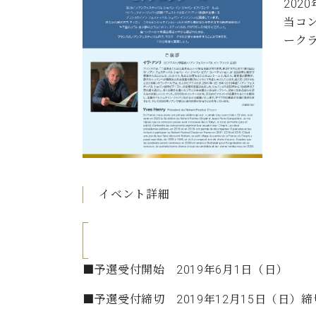
202
C.ベヒシュタイン コンサート
アクセス
納入実績 
当コ
グランドピアノ
セントラム東京のご案内(PDF)
ーク
お問い合わせ
ご愛用者の
C.ベヒシュタイン アカデミー
アーティストカスタマーサービス(
W.ホフマン プロフェッショナル
アフターサービス(調律)
W.ホフマン トラディション
調律師紹介
調律料金表
お問い合わせ
W.ホフマン ヴィジョン
尾山調律師のブログ Die Musikgasse（音楽の小道）
イベント詳細
C.BECHSTEIN Digital(ベヒシュタイン デジタル)
■予選受付開始 2019年6月1日（日）
■予選受付締切 2019年12月15日（日）