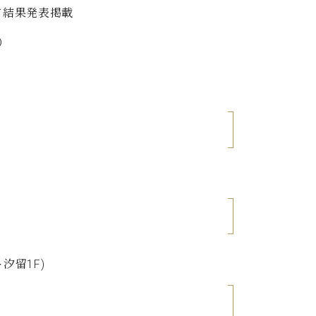
て結果発表掲載
）
汐留1F)