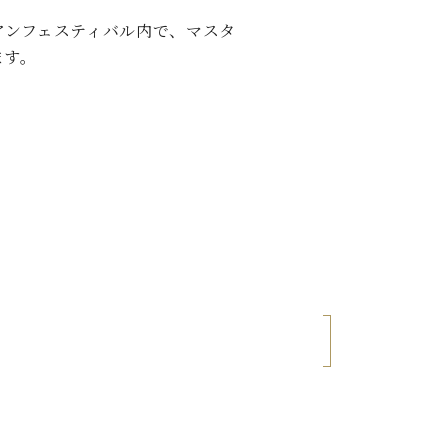
C.ベヒシュタイン レジデンス
アンフェスティバル内で、マスタ
アップライトピアノ
ます。