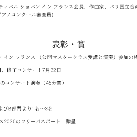
スティバル ショパン イン フランス会長、作曲家、パリ国立音
ピアノコンクール審査員)
表彰・賞
ン イン フランス （公開マスタークラス受講と演奏）参加の
日、修了コンサート7月22日
のコンサート演奏（45分間）
よびB部門より1名～3名
ス2020のフリーパスポート 贈呈