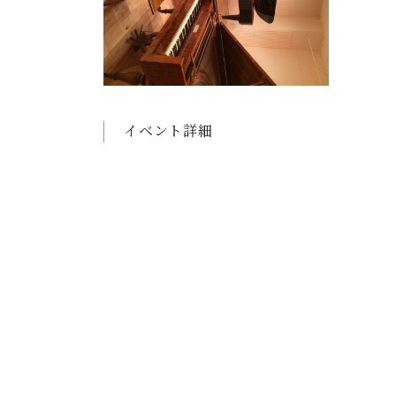
C.ベヒシュタイン コンサート
アクセス
納入実績 
グランドピアノ
セントラム東京のご案内(PDF)
お問い合わせ
ご愛用者の
C.ベヒシュタイン アカデミー
アーティストカスタマーサービス(
W.ホフマン プロフェッショナル
イベント詳細
アフターサービス(調律)
W.ホフマン トラディション
調律師紹介
調律料金表
お問い合わせ
W.ホフマン ヴィジョン
尾山調律師のブログ Die Musikgasse（音楽の小道）
C.BECHSTEIN Digital(ベヒシュタイン デジタル)