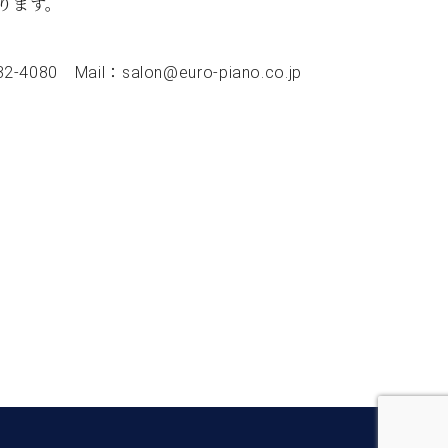
ります。
 Mail：salon@euro-piano.co.jp