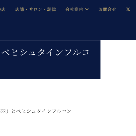
扱店
店舗・サロン・調律
会社案内
お問合せ
企業情報
メルマガ登録
採用情報
＆ベヒシュタインフルコ
ベヒシュタイン・サロン会員
本社：八王子・技術営業センター
ベヒシュタイン・ジャパンブログ
中古】
楽器）とベヒシュタインフルコン