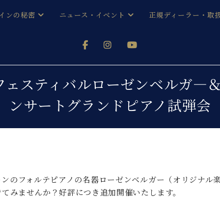
インの秘密
ニュース・イベント
正規ディーラー・取
アノを
器ベヒシュタイン
メルマガ会員登録ご案内
い！ という方は、お近くの直営店舗まで
オンライン試弾
ン レジデンス
ストリー
各店舗からのお知らせ
フェスティバルローゼンベルガ―
(入荷情報等)
シューレ音楽教室
ンサートグランドピアノ試弾会
声
/
C.ベヒシュタイン レジデンス
取り組
プレスリリース
(お知らせ・メディア情報)
京
インの音色
キャンペーン
スタッフご挨拶
インを弾く前に
技術者紹介
展示情報【ユーロピアノ特選
コンサート
ーンのフォルテピアノの名器ローゼンベルガー（オリジナル
イン・シューレ
イベント情報
でてみませんか？好評につき追加開催いたします。
八王子工房ブログ
レッスンイベント
ホール・スタジオ
アクセス
お問い合わせ