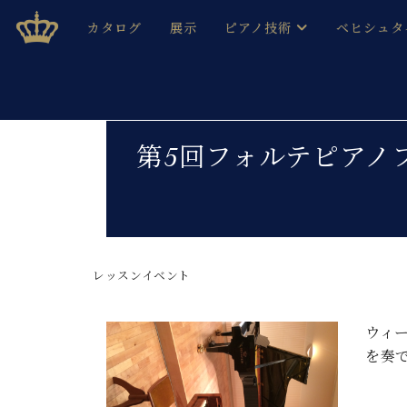
Skip
ベヒシュタインジャパン公式サイト
BECHSTEIN JAPAN Official Site
カタログ
展示
ピアノ技術
ベヒシュタ
to
content
ベヒシュタインのグランドピ
ドイツの名
作ること
ベヒシュタインで、 演奏したい！ 学びたい！ 録音した
C.ベヒシュタイン コンサート / C.ベヒシュタイ
ブランドヒ
第5回フォルテピアノ
音色とタッチ
ベヒシュタイン・
趣味から本格的に学ぶ方まで大歓迎。
音楽家達の
C.ベヒシュタイン コンサート
ベヒシュタイン・ジャパンの
み
ベヒシュタイン・セントラム 東
ベヒシュタ
レッスンイベント
ピアノ製造番号
店長ご挨拶
ベヒシュタ
展示情報
ホール・スタジオレンタル
ウィ
ベヒシュタ
ホール・スタジオ空き状況
を奏
動画収録サービス
納入実績 
音楽教室
ピアノのコンシェルジュ