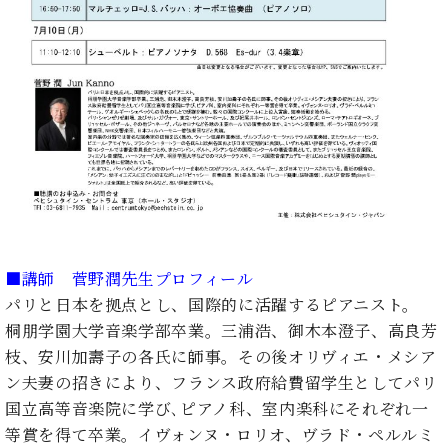
ーロ
ピア
C.BECHSTEIN
ノ特
Digital(ベ
選中
ヒ
古】
シ
イ
ュ
ベ
タ
ン
イ
ト
ン
情
デ
報
ジ
八
タ
■講師 菅野潤先生プロフィール
王
ル)
パリと日本を拠点とし、国際的に活躍するピアニスト。
子
工
桐朋学園大学音楽学部卒業。三浦浩、御木本澄子、高良芳
房
枝、安川加壽子の各氏に師事。その後オリヴィエ・メシア
ブ
ン夫妻の招きにより、フランス政府給費留学生としてパリ
ロ
国立高等音楽院に学び､ピアノ科、室内楽科にそれぞれ一
グ
等賞を得て卒業。イヴォンヌ・ロリオ、ヴラド・ペルルミ
ア