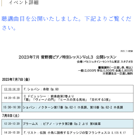
・
イベント詳細
ス
ベ
ノ
セ
タ
ン
ン
ジ
ト
聴講曲目を公開いたしました。下記よりご覧くだ
ト
C.
オ
ラ
ベ
さい。
ム
ヒ
コ
東
シ
納
ン
京
ュ
入
ク
タ
実
ー
イ
績
ル
店
ン
音
長
コ
楽
ご
音
ン
教
挨
楽
サ
室
拶
教
ー
展
室
ト
示
ご
ア
情
愛
ッ
報
用
プ
ホー
者
ラ
ル・
の
イ
スタ
声