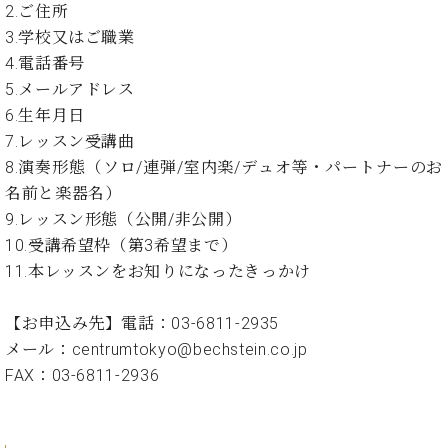
ン
2.ご住所
迎。
サ
ベ
会
ベヒ
3.学校又はご職業
ー
C.
ヒ
社
4.電話番号
シュ
ト
ベ
シ
案
5.メールアドレス
ヒ
タイ
ュ
内
シ
6.生年月日
タ
レ
ン・
ュ
7.レッスン受講曲
イ
ッ
シュ
タ
お
ン・
ス
8.演奏形態（ソロ/連弾/室内楽/デュオ等・パートナーのお
イ
ーレ
問
シ
ン
名前と楽器名）
ン
合
ュ
イ
音楽
9.レッスン形態（公開/非公開）
コ
せ
ー
ベ
教室
10.受講希望枠（第3希望まで）
ン
レ
ン
サ
11.本レッスンをお知りになったきっかけ
ト
ー
納
ベ
ト
【お申込み先】電話：03-6811-2935
入
代
ヒ
グ
メール：centrumtokyo@bechstein.co.jp
シ
実
理
ラ
ュ
績
店
FAX：03-6811-2936
ン
タ
ホ
主
ド
イ
ー
催
ピ
ン
ル・
イ
ア