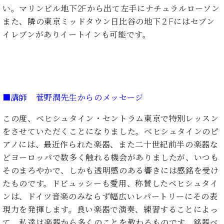
ー
い。マリンビル地下2Fから出て左手にナチュラルローソン
内
(PDF)
また、隣の東京ミッドタウン日比谷の地下２Fにはセブン
W.
お
イレブンがありイートインも可能です。
ホ
問
フ
い
マ
合
ン
わ
プ
せ
ロ
■講師 菅野潤先生からのメッセージ
フ
ェ
この度、ベヒシュタイン・セントラム東京で特別レッスン
本
ッ
をさせていただくことになりました。ベヒシュタインのピ
社
シ
アノには、最近作られた楽器、また二十世紀前半の楽器な
：
ョ
八
どヨーロッパで数多く触れる機会がありましたが、いつも
ナ
王
そのまろやかで、しかも透明感のある響きには感銘を受け
ル
子
たものです。ドビュッシーも愛用、称賛したベヒシュタイ
・
技
ンは、ドイツ音楽のみならず幅広いレパートリーにその表
W.
術
現力を発揮します。良い楽器で演奏、練習することによっ
ホ
営
フ
て、私達は楽器から多くのことを教わるものです。銘器ベ