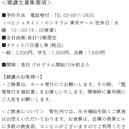
プ
室
＜聴講生募集要項＞
ラ
ピ
イ
ア
■予約方法 電話受付 TEL:03-6811-2935
ト
ノ
（ベヒシュタイン・セントラム 東京ザール 定休日：水
ピ
の
曜 10：00-18：00営業）
ア
コ
■全自由席/各日10席限定
ノ
ン
■チケット/1日通し券 (税込)
シ
ェ
一般：2,000円、学生：1,000円、会員：1,800円
C.
ル
ベ
■開場：各日 プログラム開始10分前より
ジ
ヒ
ュ
シ
【聴講のお客様へ】
ア
ュ
ク
・
ご精算は、ホール受付にてお願いします。その際、「整
タ
セ
イ
理券付き領収書」をお渡しいたします。開場時に番号順に
ス
ン
ご入室をお願いします。
セン
ア
トラ
カ
＜ご飲食について＞ 弊社内では、水分補給を除くご飲食
ム東
デ
はお控えいただいております。お食事は、近隣の商業ビル
京の
ミ
に多数の飲食店、コンビニがございますのでご利用くださ
ご案