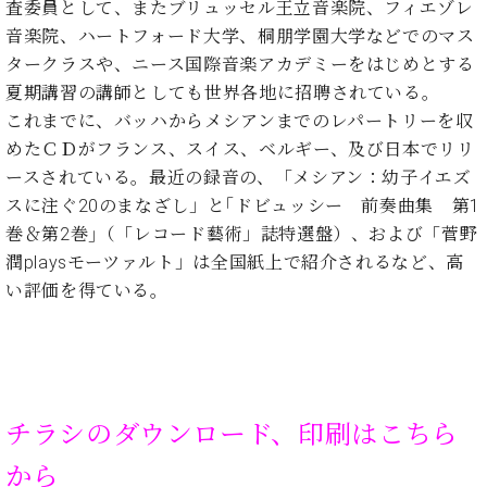
マ
査委員として、またブリュッセル王立音楽院、フィエゾレ
ー
音楽院、ハートフォード大学、桐朋学園大学などでのマス
サ
タークラスや、ニース国際音楽アカデミーをはじめとする
ー
夏期講習の講師としても世界各地に招聘されている。
ビ
ス
これまでに、バッハからメシアンまでのレパートリーを収
(
めたＣＤがフランス、スイス、ベルギー、及び日本でリリ
調
律
ースされている。最近の録音の、「メシアン：幼子イエズ
)
スに注ぐ20のまなざし」と｢ドビュッシー 前奏曲集 第1
巻＆第2巻｣（「レコード藝術」誌特選盤）、および「菅野
ア
潤playsモーツァルト」は全国紙上で紹介されるなど、高
フ
い評価を得ている。
タ
ー
サ
ー
ビ
ス
チラシのダウンロード、印刷はこちら
(調
律)
から