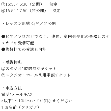
イ
ュ
ブ
ジ
(お
で
⑤15:30-16:30（公開） 決定
ン
タ
ロ
正
ャ
知
⑥16:50-17:50（非公開） 決定
コ
イ
グ
オンライン試弾
規
パ
ら
ン
ン
デ
ン
せ・
メルマガ登録
サ
の
ィ
・レッスン形態 公開／非公開
の
メ
ー
音
ー
取
デ
趣
ト
色
ラ
り
ィ
●ピアノソロだけでなく、連弾、室内楽や他の楽器とのデ
味
/
ー・
組
ア
ュオでの受講可能
か
C.
取
ベ
み
情
ら
●複数枠での受講も可能
ベ
扱
ヒ
報)
本
ヒ
店
シ
格
シ
ピ
・受講特典
ュ
的
ュ
ア
キ
タ
①スタジオ1時間無料チケット
に
タ
ノ
ャ
店
イ
②スタジオ・ホール利用半額チケット
学
イ
製
ン
舗・
ン
ぶ
ン
造
ペ
サ
を
方
レ
番
ー
ロ
・申込方法
弾
ま
ジ
号
ン
ン・
電話/メール/FAX
く
で
デ
調
前
※以下1～10についてお知らせください
大
ン
律
に
コ
1.お名前（フリガナ）
歓
ス