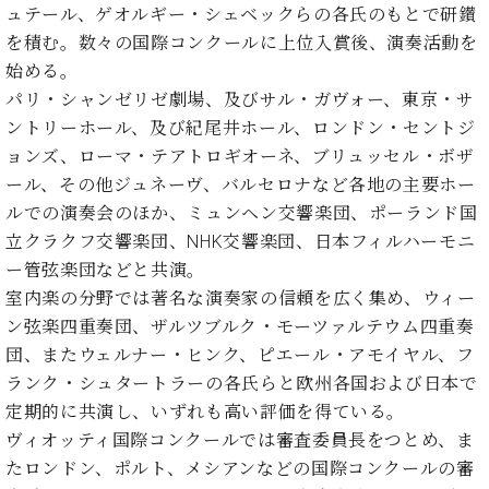
ク
ュテール、ゲオルギー・シェベックらの各氏のもとで研鑚
セ
を積む。数々の国際コンクールに上位入賞後、演奏活動を
ス
始める。
お
パリ・シャンゼリゼ劇場、及びサル・ガヴォー、東京・サ
問
ントリーホール、及び紀尾井ホール、ロンドン・セントジ
い
ョンズ、ローマ・テアトロギオーネ、ブリュッセル・ボザ
合
わ
ール、その他ジュネーヴ、バルセロナなど各地の主要ホー
せ
ルでの演奏会のほか、ミュンヘン交響楽団、ポーランド国
立クラクフ交響楽団、NHK交響楽団、日本フィルハーモニ
ー管弦楽団などと共演。
室内楽の分野では著名な演奏家の信頼を広く集め、ウィー
ア
ー
ン弦楽四重奏団、ザルツブルク・モーツァルテウム四重奏
テ
団、またウェルナー・ヒンク、ピエール・アモイヤル、フ
ィ
ランク・シュタートラーの各氏らと欧州各国および日本で
ス
ト
定期的に共演し、いずれも高い評価を得ている。
カ
ヴィオッティ国際コンクールでは審査委員長をつとめ、ま
ス
たロンドン、ポルト、メシアンなどの国際コンクールの審
タ