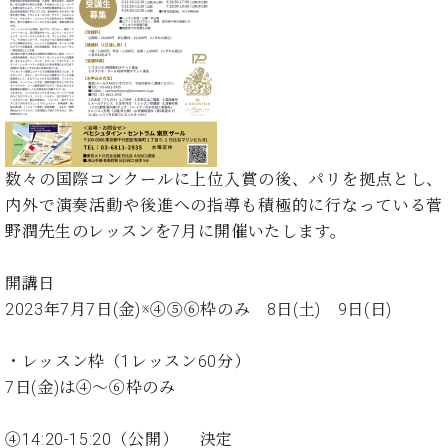
た
を
ラ
か
ヒ
ヒ
イ
い！
作
ン
ら
シ
シ
ン・
録
る
ド
の
ュ
ュ
サ
音
こ
ヒ
お
タ
タ
ロ
し
と
ス
知
イ
イ
ン
た
ト
ら
ン
ン
会
い！
音
リ
せ
レ
の
員
と
色
ー
(入
ジ
秘
い
数々の国際コンクールに上位入賞の後、パリを拠点とし、
と
荷
デ
密
う
内外で演奏活動や後進への指導も積極的に行なっている菅
ベ
タ
情
ン
音
方
ヒ
野潤先生のレッスンを7月に開催いたします。
ッ
報
ス
楽
は、
シ
チ
等)
ニ
家
お
ュ
ュ
開講日
達
近
タ
ー
ベ
の
プ
2023年7月7日(金)※④⑤⑥枠のみ 8日(土) 9日(日)
く
C.
イ
ス・
ヒ
声
レ
の
ベ
ン・
イ
シ
ス
直
・レッスン枠（1レッスン60分）
ヒ
ジ
ベ
ュ
リ
営
シ
ベ
ャ
7日(金)は④～⑥枠のみ
ン
タ
リ
店
ュ
ヒ
パ
ト
イ
ー
舗
タ
シ
ン
④14:20-15:20（公開） 決定
ン・
ス
ま