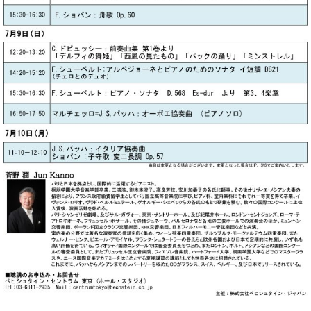
ト
ジオ
ピ
レン
ア
タル
ノ
ホー
ル・
C.
スタ
ベ
ジオ
ヒ
空き
シ
状況
ュ
動
タ
画
イ
収
ン
録
レ
サ
ジ
ー
デ
ビ
ン
ス
ス
音
ア
楽
ッ
教