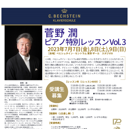
調
律
師
紹
介
調
律
料
金
表
お
問
い
合
わ
せ
尾山調律師のブ
ログ Die
Musikgasse（音
楽の小道）