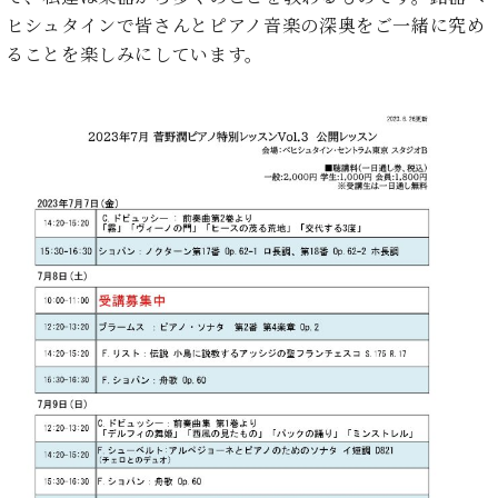
業
マ
セ
ヒシュタインで皆さんとピアノ音楽の深奥をご一緒に究め
ン
ン
ることを楽しみにしています。
ト
タ
ー
ラ
デ
ィ
ス
シ
タ
ョ
ッ
ン
フ
ご
W.
挨
ホ
拶
フ
技
マ
術
ン
者
ヴ
紹
ィ
介
ジ
展示
ョ
情報
ン
【ユ