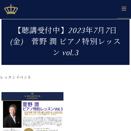
Skip
ベヒシュタインジャパン公式サイト
BECHSTEIN JAPAN Official Site
to
content
カ
【聴講受付中】2023年7月7日
タ
ベ
ベ
ド
メ
企
ロ
(金) 菅野 潤 ピアノ特別レッス
C.
ヒ
ヒ
イ
ル
業
グ
ベ
シ
シ
ツ
マ
情
ン vol.3
ヒ
ュ
ュ
の
ガ
報
シ
タ
展
タ
名
会
ュ
イ
示
イ
器
員
採
タ
ン
ン
ベ
登
用
レッスンイベント
イ
で、
の
ヒ
録
情
ン
ピ
演
グ
シ
ご
報
コ
ア
奏
ラ
ュ
案
ン
ノ
し
ン
タ
内
サ
技
ベ
た
ド
イ
ー
術
ヒ
い！
ピ
ン
各
ト /
シ
学
ア
店
C.
ュ
び
ノ
ブ
舗
ベ
ベ
タ