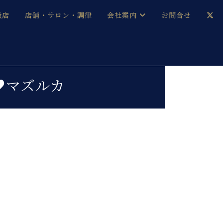
扱店
店舗・サロン・調律
会社案内
お問合せ
企業情報
メルマガ登録
採用情報
♥マズルカ
ベヒシュタイン・サロン会員
本社：八王子・技術営業センター
ベヒシュタイン・ジャパンブログ
中古】