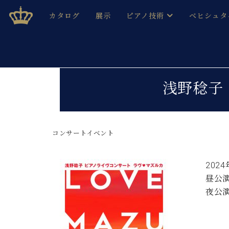
Skip
ベヒシュタインジャパン公式サイト
BECHSTEIN JAPAN Official Site
カタログ
展示
ピアノ技術
ベヒシュタ
to
content
ベヒシュタインのグランドピ
ドイツの名
作ること
ベヒシュタインで、 演奏したい！ 学びたい！ 録音した
C.ベヒシュタイン コンサート / C.ベヒシュタイ
ブランドヒ
浅野稔子
音色とタッチ
ベヒシュタイン・
趣味から本格的に学ぶ方まで大歓迎。
音楽家達の
C.ベヒシュタイン コンサート
ベヒシュタイン・ジャパンの
み
ベヒシュタイン・セントラム 東
コンサートイベント
ベヒシュタ
ピアノ製造番号
店長ご挨拶
ベヒシュタ
202
展示情報
昼公演 
ホール・スタジオレンタル
ベヒシュタ
夜公演 
ホール・スタジオ空き状況
動画収録サービス
納入実績 
音楽教室
ピアノのコンシェルジュ