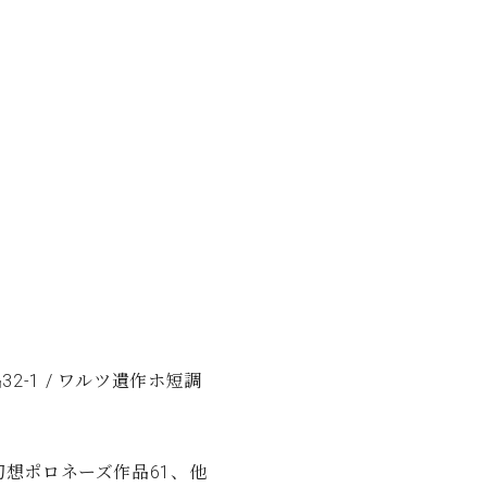
C.ベヒシュタイン コンサート
代理店主催イベント
音楽教室
アップライトピアノ
コンクール
声
音楽教室
調律)
32-1 / ワルツ遺作ホ短調
 幻想ポロネーズ作品61、他