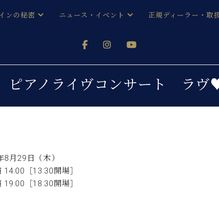
インの秘密
ニュース・イベント
正規ディーラー・取
アノを
器ベヒシュタイン
メルマガ会員登録ご案内
い！ という方は、お近くの直営店舗まで
オンライン試弾
ン レジデンス
ストリー
各店舗からのお知らせ
 ピアノライヴコンサート ラヴ
(入荷情報等)
シューレ音楽教室
声
/
C.ベヒシュタイン レジデンス
取り組
プレスリリース
(お知らせ・メディア情報)
京
インの音色
キャンペーン
スタッフご挨拶
インを弾く前に
4年8月29日（木）
技術者紹介
14:00［13:30開場］
展示情報【ユーロピアノ特選
コンサート
イン・シューレ
19:00［18:30開場］
イベント情報
八王子工房ブログ
レッスンイベント
ホール・スタジオ
アクセス
お問い合わせ