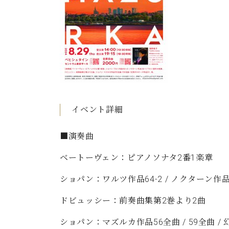
C.ベヒシュタイン コンサート
アクセス
納入実績 
グランドピアノ
セントラム東京のご案内(PDF)
お問い合わせ
ご愛用者の
C.ベヒシュタイン アカデミー
アーティストカスタマーサービス(
W.ホフマン プロフェッショナル
アフターサービス(調律)
W.ホフマン トラディション
調律師紹介
イベント詳細
調律料金表
お問い合わせ
W.ホフマン ヴィジョン
■演奏曲
尾山調律師のブログ Die Musikgasse（音楽の小道）
ベートーヴェン：ピアノソナタ2番1楽章
C.BECHSTEIN Digital(ベヒシュタイン デジタル)
ショパン：ワルツ作品64-2 / ノクターン作品
ドビュッシー：前奏曲集第2巻より2曲
ショパン：マズルカ作品56全曲 / 59全曲 /