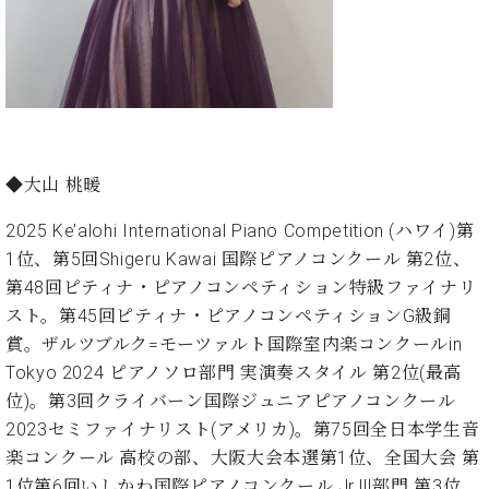
プ
室
ラ
ピ
イ
ア
ト
ノ
ピ
の
ア
コ
ノ
ン
シ
◆大山 桃暖
ェ
C.
ル
ベ
2025 Ke’alohi International Piano Competition (ハワイ)第
ジ
ヒ
1位、第5回Shigeru Kawai 国際ピアノコンクール 第2位、
ュ
シ
第48回ピティナ・ピアノコンペティション特級ファイナリ
ア
ュ
スト。第45回ピティナ・ピアノコンペティションG級銅
ク
タ
セ
賞。ザルツブルク=モーツァルト国際室内楽コンクールin
イ
ス
Tokyo 2024 ピアノソロ部門 実演奏スタイル 第2位(最高
ン
セン
ア
位)。第3回クライバーン国際ジュニアピアノコンクール
トラ
カ
2023セミファイナリスト(アメリカ)。第75回全日本学生音
ム東
デ
楽コンクール 高校の部、大阪大会本選第1位、全国大会 第
京の
ミ
1位第6回いしかわ国際ピアノコンクール Jr.Ⅲ部門 第3位、
ご案