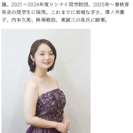
ト
ジオ
籍。2021〜2024年度リンナイ奨学財団、2025年〜春秋育
ピ
レン
英会の奨学生に採用。これまでに岩城なぎさ、澤ノ井薫
ア
タル
子、内本久美、秋場敬浩、東誠三の各氏に師事。
ノ
ホー
ル・
C.
スタ
ベ
ジオ
ヒ
空き
シ
状況
ュ
動
タ
画
イ
収
ン
録
レ
サ
ジ
ー
デ
ビ
ン
ス
ス
音
ア
楽
ッ
教