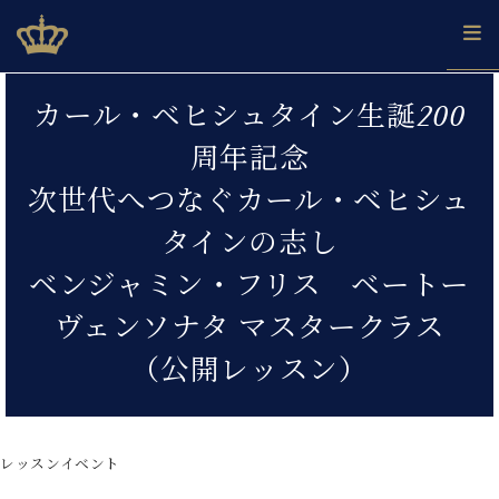
Skip
ベヒシュタインジャパン公式サイト
BECHSTEIN JAPAN Official Site
to
content
カ
カール・ベヒシュタイン生誕200
タ
ベ
ベ
ド
メ
企
ロ
周年記念
C.
ヒ
ヒ
イ
ル
業
グ
ベ
シ
シ
ツ
マ
情
次世代へつなぐカール・ベヒシュ
ヒ
ュ
ュ
の
ガ
報
シ
タ
展
タ
名
会
タインの志し
ュ
イ
示
イ
器
員
採
タ
ベンジャミン・フリス ベートー
ン
ン
ベ
登
用
イ
で、
の
ヒ
録
情
ヴェンソナタ マスタークラス
ン
ピ
演
グ
シ
ご
報
コ
ア
奏
ラ
ュ
案
（公開レッスン）
ン
ノ
し
ン
タ
内
サ
技
ベ
た
ド
イ
ー
術
ヒ
い！
ピ
ン
各
ト /
シ
学
ア
店
レッスンイベント
C.
ュ
び
ノ
ブ
舗
ベ
ベ
タ