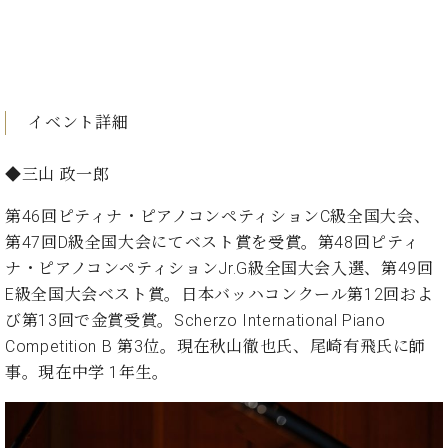
イ
ュ
ブ
ジ
(お
で
ン
タ
ロ
正
ャ
知
コ
イ
グ
オンライン試弾
規
パ
ら
ン
ン
デ
ン
せ・
メルマガ登録
サ
の
ィ
の
メ
ー
音
ー
イベント詳細
取
デ
趣
ト
色
ラ
り
ィ
味
/
ー・
組
ア
◆三山 政一郎
か
C.
取
ベ
み
情
ら
ベ
扱
ヒ
報)
第46回ピティナ・ピアノコンペティションC級全国大会、
本
ヒ
店
シ
第47回D級全国大会にてベスト賞を受賞。第48回ピティ
格
シ
ピ
ュ
的
ュ
ア
キ
ナ・ピアノコンペティションJr.G級全国大会入選、第49回
タ
に
タ
ノ
ャ
店
E級全国大会ベスト賞。日本バッハコンクール第12回およ
イ
学
イ
製
ン
舗・
ン
び第13回で金賞受賞。Scherzo International Piano
ぶ
ン
造
ペ
サ
を
Competition B 第3位。現在秋山徹也氏、尾崎有飛氏に師
方
レ
番
ー
ロ
弾
事。現在中学 1年生。
ま
ジ
号
ン
ン・
く
で
デ
調
前
大
ン
律
に
コ
歓
ス