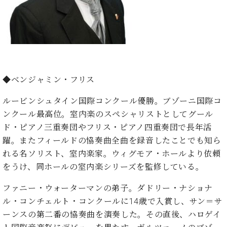
業
マ
セ
ン
ン
ト
タ
ー
ラ
デ
ィ
ス
シ
◆ベンジャミン・フリス
タ
ョ
ッ
ン
ルービンシュタイン国際コンクール優勝。ブゾーニ国際コ
フ
ンクール最高位。室内楽のスペシャリストとしてグール
ご
W.
挨
ド・ピアノ三重奏団やフリス・ピアノ四重奏団で長年活
ホ
拶
躍。またフィールドの協奏曲全曲を録音したことでも知ら
フ
技
れる名ソリスト、室内楽家。ウィグモア・ホールより依頼
マ
術
をうけ、同ホールの室内楽シリーズを監修している。
ン
者
ヴ
紹
ファニー・ウォーターマンの弟子。ダドリー・ナショナ
ィ
介
ル・コンチェルト・コンクールに14歳で入賞し、サン＝サ
ジ
展示
ーンスの第二番の協奏曲を演奏した。その直後、ハロゲイ
ョ
情報
ン
【ユ