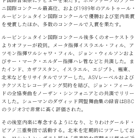
ト国際音楽祭にデビューを果たす。ボルツァーノのブゾー
ーロ
ニ国際コンクール最高位、および1989年のアルトゥール・
ピア
ルービンシュタイン国際コンクールで優勝および室内楽賞
C.BECHSTEIN
ノ特
Digital(ベ
を受賞したほか、多数のコンクールで入賞を果たす。
選中
ヒ
古】
シ
ルービンシュタイン国際コンクール後多くのオーケストラ
イ
ュ
よりオファーが殺到。メータ指揮イスラエル・フィル、ア
ベ
タ
ツモン指揮ワルシャワ・フィル、ジョン・ウィルソンおよ
ン
イ
ト
びサー・マーク・エルダー指揮ハレ管などと共演した。ま
ン
情
たインド、カザフスタン、イスラエル、エジプト、極東、
デ
報
北米などをリサイタルでツアーした。ASVレーベルおよび
ジ
八
タ
ナクソスとレコーディング契約を結び、ジョン・フィール
王
ル)
ドの全協奏曲をノーザン・シンフォニアとの共演でリリー
子
工
スした。シューマンのダヴィッド同盟舞曲集の録音はBBC
房
のラジオ3で非常に高く評価された。
ブ
ロ
その後室内楽に専念するようになり、とりわけグールド・
グ
ピアノ三重奏団で活動する。北米を定期的にツアーしてお
ア