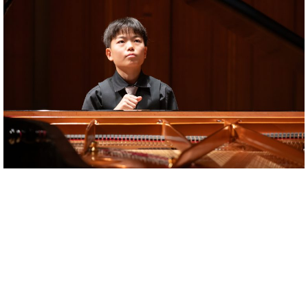
ン
迎。
サ
ベ
会
ベヒ
ー
C.
ヒ
社
シュ
ト
ベ
シ
案
ヒ
タイ
ュ
内
シ
タ
レ
ン・
ュ
イ
ッ
シュ
タ
お
ン・
ス
イ
ーレ
問
シ
ン
ン
合
ュ
イ
音楽
コ
せ
ー
ベ
教室
ン
レ
ン
サ
ト
ー
納
ベ
ト
入
代
ヒ
グ
シ
実
理
ラ
ュ
績
店
ン
タ
ホ
主
ド
イ
ー
催
ピ
ン
ル・
イ
ア