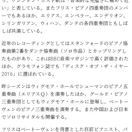
り、ワシントン・ポスト紙は「音楽的な完璧さに極めて近
ク
い」と表している。またフリス・ピアノ四重奏団のメンバ
セ
ーでもあるほか、エリアス、エンペラー、エンデリオン、
ス
お
シリンガリアン、ウィハン、ダンテの各四重奏団ともしば
問
しば共演している。
い
合
近年のレコーディングとしてはスタンフォードのピアノ協
わ
奏曲第2番をダンテ協奏曲（ソロ作品）とカップリングし
せ
たものがあり、これはBBC音楽マガジンで高く評価された
ほか、グラモフォン誌でも「ディスク・オブ・ザ・イヤー
2016」に選ばれている。
ア
昨シーズンはウィグモア・ホールでシューマンのピアノ五
ー
テ
重奏曲（エリアスＱ）を演奏したほか、グールド・ピアノ
ィ
三重奏団としてもウィグモア・ホールに登場し、ベートー
ス
ヴェンのピアノ三重奏曲を演奏する。また中国および日本
ト
カ
でソロリサイタルも開催する。
ス
タ
フリスはベートーヴェンを得意とした巨匠ピアニスト、パ