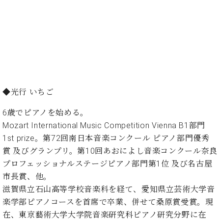
・
ス
ベ
ノ
セ
タ
ン
ン
ジ
ト
ト
C.
オ
ラ
ベ
ム
ヒ
コ
東
シ
納
ン
京
ュ
入
ク
タ
実
ー
◆光行 いちご
イ
績
ル
店
ン
音
長
6歳でピアノを始める。
コ
楽
ご
音
Mozart International Music Competition Vienna B1部門
ン
教
挨
楽
サ
1st prize。第72回南日本音楽コンクール ピアノ部門優秀
室
拶
教
ー
賞 及びグランプリ。第10回あおによし音楽コンクール奈良
展
室
ト
示
プロフェッショナルステージピアノ部門第1位 及び名古屋
ご
ア
情
市長賞、他。
愛
ッ
報
用
滋賀県立石山高等学校音楽科を経て、愛知県立芸術大学音
プ
ホー
者
楽学部ピアノコースを首席で卒業、併せて桑原賞受賞。現
ラ
ル・
の
イ
在、東京藝術大学大学院音楽研究科ピアノ研究分野に在
スタ
声