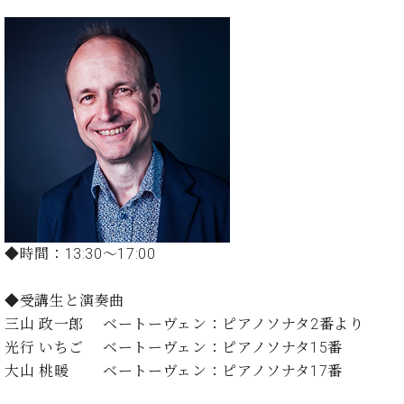
た
を
ラ
か
ヒ
ヒ
イ
い！
作
ン
ら
シ
シ
ン・
録
る
ド
の
ュ
ュ
サ
音
こ
ヒ
お
タ
タ
ロ
し
と
ス
知
イ
イ
ン
た
ト
ら
ン
ン
会
い！
音
リ
せ
レ
の
員
と
色
ー
(入
ジ
秘
い
と
荷
デ
密
う
ベ
タ
情
ン
音
方
ヒ
ッ
報
ス
楽
は、
シ
チ
等)
ニ
家
お
ュ
ュ
◆時間：13:30～17:00
達
近
タ
ー
ベ
の
プ
く
C.
イ
ス・
ヒ
声
レ
の
◆受講生と演奏曲
ベ
ン・
イ
シ
ス
直
三山 政一郎 ベートーヴェン：ピアノソナタ2番より
ヒ
ジ
ベ
ュ
リ
営
シ
ベ
ャ
光行 いちご ベートーヴェン：ピアノソナタ15番
ン
タ
リ
店
ュ
ヒ
パ
大山 桃暖 ベートーヴェン：ピアノソナタ17番
ト
イ
ー
舗
タ
シ
ン
ン・
ス
ま