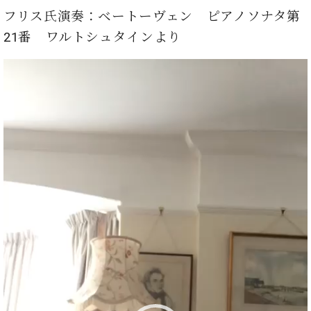
調
フリス氏演奏：ベートーヴェン ピアノソナタ第
律
師
21番 ワルトシュタインより
紹
介
動
調
画
律
プ
料
レ
金
ー
表
ヤ
お
問
ー
い
合
わ
せ
尾山調律師のブ
ログ Die
Musikgasse（音
楽の小道）