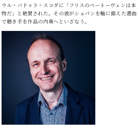
マ
ウル・バドゥラ゠スコダに「フリスのベートーヴェンは本
ー
物だ」と絶賛された。その彼がショパンを軸に据えた選曲
サ
ー
で聴き手を作品の内奥へといざなう。
ビ
ス
(
調
律
)
ア
フ
タ
ー
サ
ー
ビ
ス
(調
律)