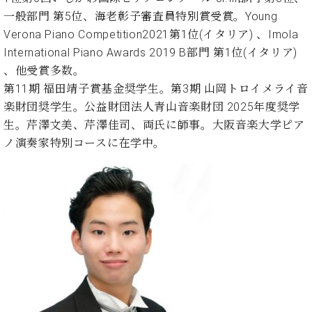
ー
内
一般部門 第5位、海老彰子審査員特別賞受賞。Young
(PDF)
Verona Piano Competition2021第1位(イタリア) 、Imola
W.
お
International Piano Awards 2019 B部門 第1位(イタリア)
ホ
問
、他受賞多数。
フ
い
マ
第11期 福田靖子賞基金奨学生。第3期 山岡トロイメライ音
合
ン
わ
楽財団奨学生。公益財団法人青山音楽財団 2025年度奨学
プ
せ
生。芹澤文美、芹澤佳司、両氏に師事。大阪音楽大学ピア
ロ
ノ演奏家特別コースに在学中。
フ
ェ
本
ッ
社
シ
：
ョ
八
ナ
王
ル
子
・
技
W.
術
ホ
営
フ