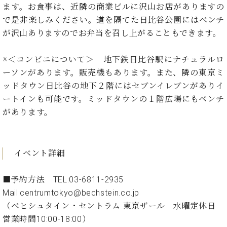
ー
ます。お食事は、近隣の商業ビルに沢山お店がありますの
内
で是非楽しみください。道を隔てた日比谷公園にはベンチ
(PDF)
W.
お
が沢山ありますのでお弁当を召し上がることもできます。
ホ
問
フ
い
※＜コンビニについて＞ 地下鉄日比谷駅にナチュラルロ
マ
合
ーソンがあります。販売機もあります。また、隣の東京ミ
ン
わ
プ
ッドタウン日比谷の地下２階にはセブンイレブンがありイ
せ
ロ
ートインも可能です。ミッドタウンの１階広場にもベンチ
フ
があります。
ェ
本
ッ
社
シ
：
ョ
イベント詳細
八
ナ
王
ル
子
■予約方法 TEL:03-6811-2935
・
Mail:
centrumtokyo@bechstein.co.jp
技
W.
（ベヒシュタイン・セントラム 東京ザール 水曜定休日
術
ホ
営
営業時間10:00-18:00）
フ