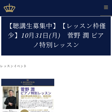
Skip
ベヒシュタインジャパン公式サイト
BECHSTEIN JAPAN Official Site
to
content
カ
【聴講生募集中】【レッスン枠僅
タ
ベ
ベ
ド
メ
企
ロ
少】10月31日(月) 菅野 潤 ピア
C.
ヒ
ヒ
イ
ル
業
グ
ベ
シ
シ
ツ
マ
情
ノ特別レッスン
ヒ
ュ
ュ
の
ガ
報
シ
タ
展
タ
名
会
ュ
イ
示
イ
器
員
採
タ
ン
ン
ベ
登
用
レッスンイベント
イ
で、
の
ヒ
録
情
ン
ピ
演
グ
シ
ご
報
コ
ア
奏
ラ
ュ
案
ン
ノ
し
ン
タ
内
サ
技
ベ
た
ド
イ
ー
術
ヒ
い！
ピ
ン
各
ト /
シ
学
ア
店
C.
ュ
び
ノ
ブ
舗
ベ
ベ
タ