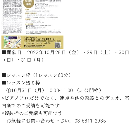
た
を
ラ
か
ヒ
ヒ
イ
い！
作
ン
ら
シ
シ
ン・
録
る
ド
の
ュ
ュ
サ
音
こ
ヒ
お
タ
タ
ロ
し
と
ス
知
イ
イ
ン
た
ト
ら
ン
ン
会
い！
音
リ
せ
レ
の
員
と
色
ー
(入
ジ
秘
い
■開催日 2022年10月28日（金）・29日（土）・30日
と
荷
デ
密
う
（日）・31日（月）
ベ
タ
情
ン
音
方
ヒ
ッ
報
ス
楽
は、
シ
チ
等)
■レッスン枠（1レッスン60分）
ニ
家
お
ュ
ュ
■レッスン残り枠
達
近
タ
ー
ベ
の
プ
①10月31日（月）10:00-11:00 （非公開枠）
く
C.
イ
ス・
ヒ
声
レ
の
※ピアノソロだけでなく、連弾や他の楽器とのデュオ、室
ベ
ン・
イ
シ
ス
直
内楽でのご受講も可能です
ヒ
ジ
ベ
ュ
リ
営
シ
ベ
ャ
※複数枠のご受講も可能です
ン
タ
リ
店
ュ
ヒ
パ
ト
お気軽にお問い合わせ下さい。03-6811-2935
イ
ー
舗
タ
シ
ン
ン・
ス
ま