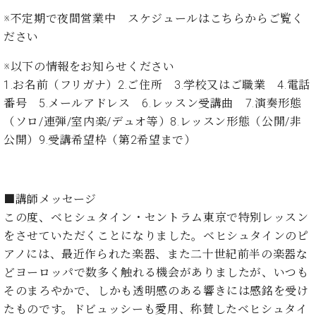
業
マ
セ
※不定期で夜間営業中 スケジュールは
こちら
からご覧く
ン
ン
ださい
ト
タ
ー
ラ
※以下の情報をお知らせください
デ
1.お名前（フリガナ）2.ご住所 3.学校又はご職業 4.電話
ィ
ス
番号 5.メールアドレス 6.レッスン受講曲 7.演奏形態
シ
タ
ョ
（ソロ/連弾/室内楽/デュオ等）8.レッスン形態（公開/非
ッ
ン
公開）9.受講希望枠（第2希望まで）
フ
ご
W.
挨
ホ
拶
■講師メッセージ
フ
技
この度、ベヒシュタイン・セントラム東京で特別レッスン
マ
術
をさせていただくことになりました。ベヒシュタインのピ
ン
者
ヴ
紹
アノには、最近作られた楽器、また二十世紀前半の楽器な
ィ
介
どヨーロッパで数多く触れる機会がありましたが、いつも
ジ
展示
そのまろやかで、しかも透明感のある響きには感銘を受け
ョ
情報
たものです。ドビュッシーも愛用、称賛したベヒシュタイ
ン
【ユ