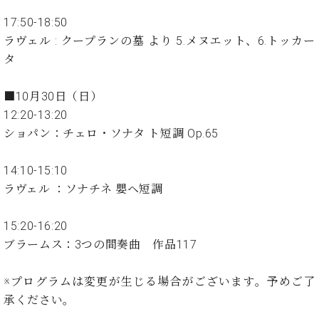
・
ス
ベ
ノ
セ
17:50-18:50
タ
ン
ン
ジ
ト
ラヴェル : クープランの墓 より 5.メヌエット、6.トッカー
ト
C.
オ
ラ
タ
ベ
ム
ヒ
コ
東
シ
納
ン
■10月30日（日）
京
ュ
入
ク
12:20-13:20
タ
実
ー
ショパン：チェロ・ソナタ ト短調 Op.65
イ
績
ル
店
ン
音
長
コ
14:10-15:10
楽
ご
音
ン
教
挨
ラヴェル ：ソナチネ 嬰ヘ短調
楽
サ
室
拶
教
ー
展
室
15:20-16:20
ト
示
ご
ブラームス：3つの間奏曲 作品117
ア
情
愛
ッ
報
用
プ
※プログラムは変更が生じる場合がございます。予めご了
ホー
者
ラ
ル・
承ください。
の
イ
スタ
声