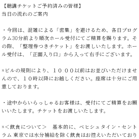
プ
室
【聴講チケットご予約済みの皆様】
ラ
ピ
当日の流れのご案内
イ
ア
ト
ノ
ピ
の
・今回は、混雑による「密集」を避けるため、各日プログ
ア
コ
ラム30分前より順次ホール受付にてご精算を賜ります。そ
ノ
ン
の際、「整理券つきチケット」をお渡しいたします。ホー
シ
ル受付は、「正面入り口」から入って右手にございます。
ェ
C.
ル
ベ
ジ
※ビルの規則により、１０:００以前はお並びいただけませ
ヒ
ュ
んので、１０時以降にお越しください。座席は十分にご用
シ
ア
ュ
意しております。
ク
タ
セ
イ
・途中からいらっしゃるお客様は、受付にてご精算をお願
ス
ン
いいたします。チケットをお渡しいたします。
セン
ア
トラ
カ
ム東
デ
※＜飲食について＞ 基本的に、ベヒシュタイン・セント
京の
ミ
ラム 東京では水分補給を除く飲食はお控えいただいており
ご案