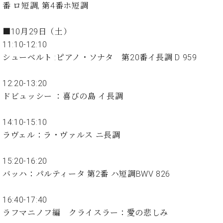
ン
番 ロ短調, 第4番ホ短調
迎。
サ
ベ
会
ベヒ
ー
C.
ヒ
社
■10月29日（土）
シュ
ト
ベ
シ
案
11:10-12:10
ヒ
タイ
ュ
内
シ
シューベルト :ピアノ・ソナタ 第20番イ長調 D 959
タ
レ
ン・
ュ
イ
ッ
シュ
タ
お
ン・
ス
12:20-13:20
イ
ーレ
問
シ
ン
ドビュッシー ：喜びの島 イ長調
ン
合
ュ
イ
音楽
コ
せ
ー
ベ
教室
14:10-15:10
ン
レ
ン
サ
ラヴェル：ラ・ヴァルス ニ長調
ト
ー
納
ベ
ト
15:20-16:20
入
代
ヒ
グ
バッハ：パルティータ 第2番 ハ短調BWV 826
シ
実
理
ラ
ュ
績
店
ン
タ
ホ
主
ド
16:40-17:40
イ
ー
催
ピ
ラフマニノフ編 クライスラー：愛の悲しみ
ン
ル・
イ
ア