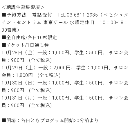
ト
ジオ
＜聴講生募集要項＞
ピ
レン
■予約方法 電話受付 TEL:03-6811-2935（ベヒシュタ
ア
タル
ノ
イン・セントラム 東京ザール 水曜定休日 10：00-18：
ホー
ル・
00営業）
C.
スタ
■全自由席/各日10席限定
ベ
ジオ
■チケット/1日通し券
ヒ
空き
10月28日（金）一般：1,000円、学生：500円、 サロン会
シ
状況
員：900円 (全て税込)
ュ
動
タ
10月29日（土）一般：2,000円、学生：1,000円、サロン
画
イ
収
会員：1,800円 (全て税込)
ン
録
10月30日（日）一般：1,000円、学生：500円、 サロン会
レ
サ
員：900円 (全て税込)
ジ
ー
10月31日（月）一般：1,000円、学生：500円、 サロン会
デ
ビ
ン
員：900円 (全て税込)
ス
ス
音
ア
楽
■開場：各日ともプログラム開始30分前より
ッ
教