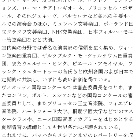
ントリーホール、及び紀尾井ホール、ロンドン・セントジ
ク
ョンズ、ローマ・テアトロギオーネ、ブリュッセル・ボザ
セ
ール、その他ジュネーヴ、バルセロナなど各地の主要ホー
ス
ルでの演奏会のほか、ミュンヘン交響楽団、ポーランド国
お
問
立クラクフ交響楽団、NHK交響楽団、日本フィルハーモニ
い
ー管弦楽団などと共演。
合
室内楽の分野では著名な演奏家の信頼を広く集め、ウィー
わ
ン弦楽四重奏団、ザルツブルク・モーツァルテウム四重奏
せ
団、またウェルナー・ヒンク、ピエール・アモイヤル、フ
ランク・シュタートラーの各氏らと欧州各国および日本で
定期的に共演し、いずれも高い評価を得ている。
ア
ヴィオッティ国際コンクールでは審査委員長をつとめ、ま
ー
たロンドン、ポルト、メシアンなどの国際コンクールの審
テ
ィ
査委員として、またブリュッセル王立音楽院、フィエゾレ
ス
音楽院、ハートフォード大学、桐朋学園大学などでのマス
ト
タークラスや、ニース国際音楽アカデミーをはじめとする
カ
ス
夏期講習の講師としても世界各地に招聘されている。
タ
これまでに、バッハからメシアンまでのレパートリーを収