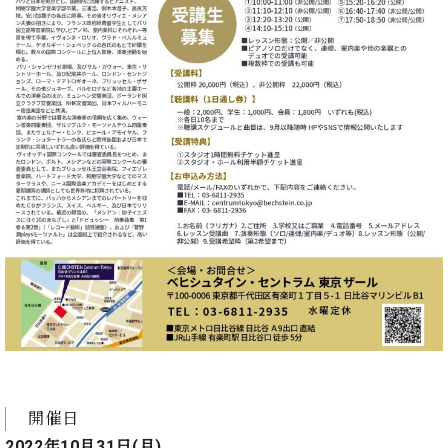
調
律
師
紹
介
調
律
料
金
表
お
問
い
合
わ
せ
尾山調律師のブ
ログ Die
Musikgasse（音
開催日
楽の小道）
2022年10月31日(月)