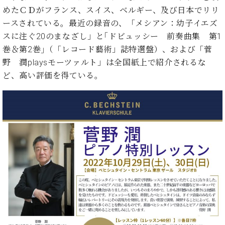
マ
めたＣＤがフランス、スイス、ベルギー、及び日本でリリ
ー
ースされている。最近の録音の、「メシアン：幼子イエズ
サ
ー
スに注ぐ20のまなざし」と｢ドビュッシー 前奏曲集 第1
ビ
巻＆第2巻｣（「レコード藝術」誌特選盤）、および「菅
ス
(
野 潤playsモーツァルト」は全国紙上で紹介されるな
調
ど、高い評価を得ている。
律
)
ア
フ
タ
ー
サ
ー
ビ
ス
(調
律)