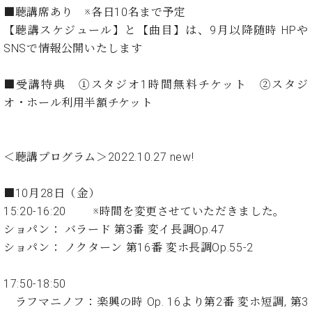
イ
ュ
ブ
ジ
(お
で
■聴講席あり ※各日10名まで予定
ン
タ
ロ
正
ャ
知
【聴講スケジュール】と【曲目】は、9月以降随時 HPや
コ
イ
グ
オンライン試弾
規
パ
ら
ン
ン
SNSで情報公開いたします
デ
ン
せ・
メルマガ登録
サ
の
ィ
の
メ
ー
音
ー
■受講特典 ①スタジオ1時間無料チケット ②スタジ
取
デ
趣
ト
色
ラ
り
ィ
オ・ホール利用半額チケット
味
/
ー・
組
ア
か
C.
取
ベ
み
情
ら
ベ
扱
ヒ
報)
本
ヒ
＜聴講プログラム＞2022.10.27 new!
店
シ
格
シ
ピ
ュ
的
ュ
ア
キ
タ
■10月28日（金）
に
タ
ノ
ャ
店
イ
15:20-16:20 ※時間を変更させていただきました。
学
イ
製
ン
舗・
ン
ショパン： バラード 第3番 変イ長調Op.47
ぶ
ン
造
ペ
サ
を
方
レ
番
ー
ロ
ショパン： ノクターン 第16番 変ホ長調Op.55-2
弾
ま
ジ
号
ン
ン・
く
で
デ
調
前
17:50-18:50
大
ン
律
に
コ
ラフマニノフ：楽興の時 Op. 16より第2番 変ホ短調, 第3
歓
ス