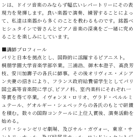
ンは、ドイツ音楽のみならず幅広いレパートリーにその表
ーロ
現力を発揮します。良い楽器で演奏、練習することによっ
ピア
C.BECHSTEIN
ノ特
て、私達は楽器から多くのことを教わるものです。銘器ベ
Digital(ベ
選中
ヒシュタインで皆さんとピアノ音楽の深奥をご一緒に究め
ヒ
古】
シ
ることを楽しみにしています。
イ
ュ
ベ
■講師プロフィール
タ
ン
イ
パリと日本を拠点とし、国際的に活躍するピアニスト。
ト
ン
桐朋学園大学音楽学部卒業。三浦浩、御木本澄子、高良芳
情
デ
枝、安川加壽子の各氏に師事。その後オリヴィエ・メシア
報
ジ
八
ン夫妻の招きにより、フランス政府給費留学生としてパリ
タ
王
国立高等音楽院に学び､ピアノ科、室内楽科にそれぞれ一
ル)
子
等賞を得て卒業。イヴォンヌ・ロリオ、ヴラド・ペルルミ
工
ュテール、ゲオルギー・シェベックらの各氏のもとで研鑚
房
を積む。数々の国際コンクールに上位入賞後、演奏活動を
ブ
ロ
始める。
グ
パリ・シャンゼリゼ劇場、及びサル・ガヴォー、東京・サ
ア